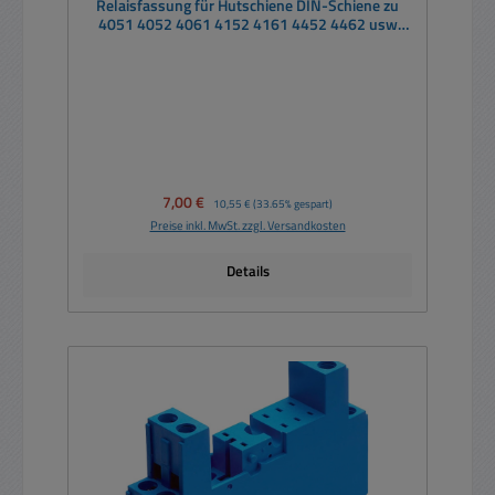
Relaisfassung für Hutschiene DIN-Schiene zu
4051 4052 4061 4152 4161 4452 4462 usw
G2R2
Verkaufspreis:
7,00 €
Regulärer Preis:
10,55 €
(33.65% gespart)
Preise inkl. MwSt. zzgl. Versandkosten
Details