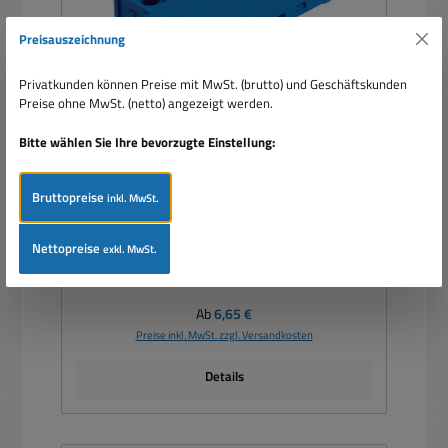
Preisauszeichnung
Privatkunden können Preise mit MwSt. (brutto) und Geschäftskunden
Preise ohne MwSt. (netto) angezeigt werden.
Relaisfassung für Hutschiene DIN-Schiene zu
Bitte wählen Sie Ihre bevorzugte Einstellung:
4051 4052 4061 4152 4161 4452 4462 usw
G2R2
Bruttopreise
inkl. MwSt.
Nettopreise
exkl. MwSt.
Regulärer Preis:
Ab
6,65 €
Preise inkl. MwSt. zzgl. Versandkosten
Details