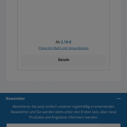
Regulärer Preis:
Ab
2,70 €
Preise inkl. MwSt. zzgl. Versandkosten
Details
Newsletter
Abonnieren Sie jetzt einfach unseren regelmäßig erscheinenden
Newsletter und Sie werden stets unter den Ersten sein, über neue
Produkte und Angebote informiert werden.
E-