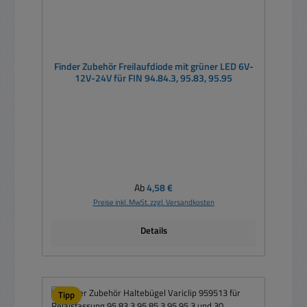
Finder Zubehör Freilaufdiode mit grüner LED 6V-
12V-24V für FIN 94.84.3, 95.83, 95.95
Regulärer Preis:
Ab
4,58 €
Preise inkl. MwSt. zzgl. Versandkosten
Details
Tipp