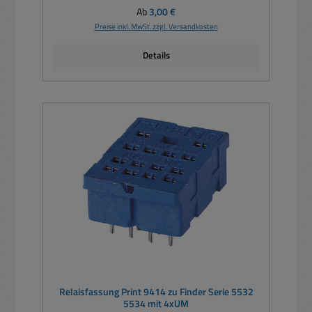
Regulärer Preis:
Ab
3,00 €
Preise inkl. MwSt. zzgl. Versandkosten
Details
Relaisfassung Print 9414 zu Finder Serie 5532
5534 mit 4xUM