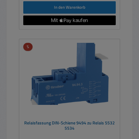
In den Warenkorb
Rabatt
%
Relaisfassung DIN-Schiene 9494 zu Relais 5532
5534