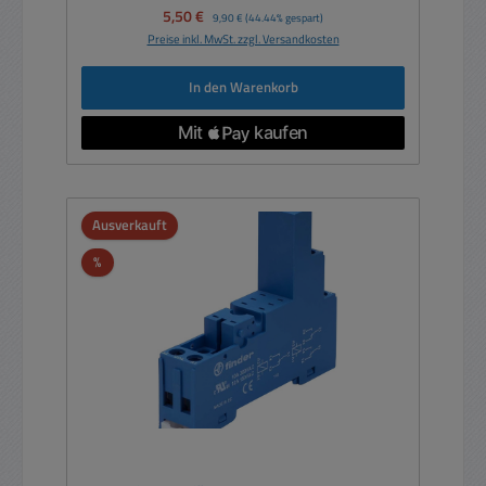
Verkaufspreis:
5,50 €
Regulärer Preis:
9,90 €
(44.44% gespart)
Preise inkl. MwSt. zzgl. Versandkosten
In den Warenkorb
Ausverkauft
Rabatt
%