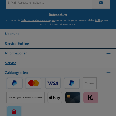
Mail-
Adresse
*
Datenschutz
Ich habe die
Datenschutzbestimmungen
zur Kenntnis genommen und die
AGB
gelesen
und bin mit ihnen einverstanden.
Über uns
Service-Hotline
Informationen
Service
Zahlungsarten
Vorkasse
PayPal
Kredit- oder Debitkarte über PayPal
Später Bezahlen über PayPal
Rechnung nur für Firmen Kommunen
Apple Pay über Mollie Zahlungssystem
Kreditkarte über Mollie Zahl
Klarna über Moll