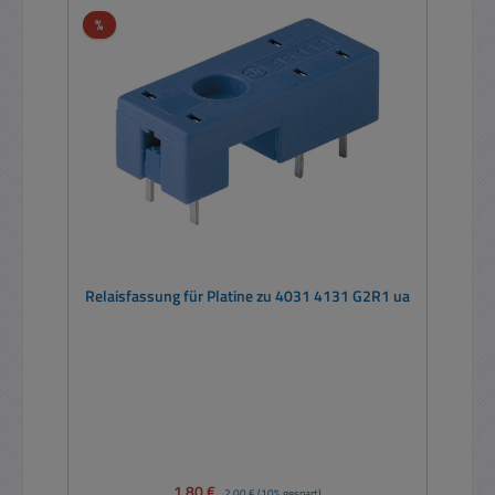
Rabatt
%
Relaisfassung für Platine zu 4031 4131 G2R1 ua
Verkaufspreis:
1,80 €
Regulärer Preis:
2,00 €
(10% gespart)