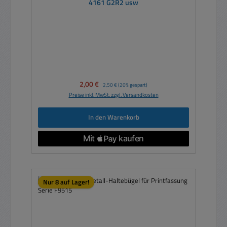
4161 G2R2 usw
Verkaufspreis:
2,00 €
Regulärer Preis:
2,50 €
(20% gespart)
Preise inkl. MwSt. zzgl. Versandkosten
In den Warenkorb
Nur 8 auf Lager!