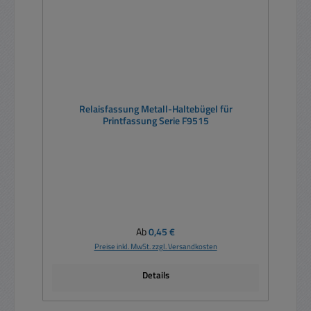
Relaisfassung Metall-Haltebügel für
Printfassung Serie F9515
Regulärer Preis:
Ab
0,45 €
Preise inkl. MwSt. zzgl. Versandkosten
Details