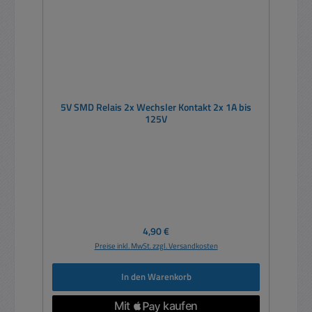
5V SMD Relais 2x Wechsler Kontakt 2x 1A bis
125V
Regulärer Preis:
4,90 €
Preise inkl. MwSt. zzgl. Versandkosten
In den Warenkorb