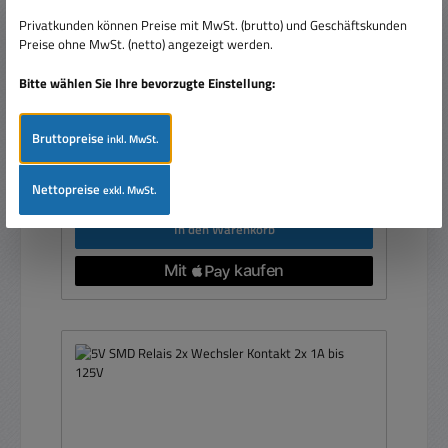
D1004-B201 1xWechlsler
Privatkunden können Preise mit MwSt. (brutto) und Geschäftskunden
Preise ohne MwSt. (netto) angezeigt werden.
Bitte wählen Sie Ihre bevorzugte Einstellung:
Bruttopreise
inkl. MwSt.
Verkaufspreis:
4,90 €
Regulärer Preis:
9,99 €
(50.95% gespart)
Preise inkl. MwSt. zzgl. Versandkosten
Nettopreise
exkl. MwSt.
In den Warenkorb