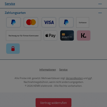
Service
Zahlungsarten
Vorkasse
PayPal
Kredit- oder Debitkarte über PayPal
Später Bezahlen über PayPal
Rechnung nur für Firmen Kommunen
Apple Pay über Mollie Zahlungssystem
Kreditkarte über Mollie Zahl
Klarna über Moll
paysafecard über Mollie Zahlungssystem
Informationen
Service
Alle Preise inkl. gesetzl. Mehrwertsteuer zzgl.
Versandkosten
und ggf.
Nachnahmegebühren, wenn nicht anders angegeben.
© 2026 HENRI elektronik - Alle Rechte vorbehalten.
Vertrag widerrufen