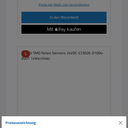
Preise inkl. MwSt. zzgl. Versandkosten
In den Warenkorb
Rabatt
%
Preisauszeichnung
24V SMD Relais Siemens 24VDC V23026-