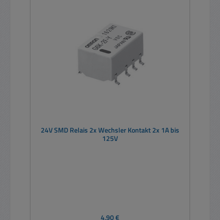
24V SMD Relais 2x Wechsler Kontakt 2x 1A bis
125V
Regulärer Preis:
4,90 €