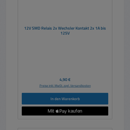
12V SMD Relais 2x Wechsler Kontakt 2x 1A bis
125V
Regulärer Preis:
4,90 €
Preise inkl. MwSt. zzgl. Versandkosten
In den Warenkorb