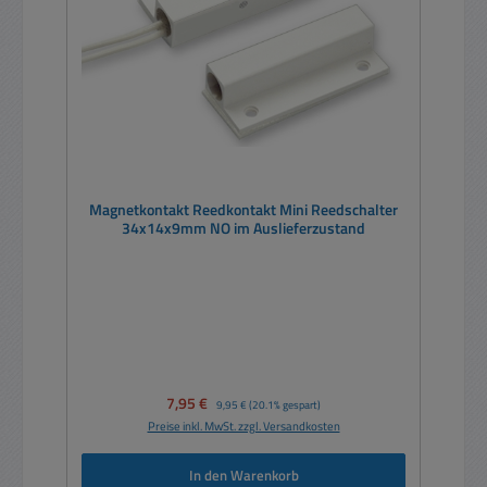
Magnetkontakt Reedkontakt Mini Reedschalter
34x14x9mm NO im Auslieferzustand
Verkaufspreis:
7,95 €
Regulärer Preis:
9,95 €
(20.1% gespart)
Preise inkl. MwSt. zzgl. Versandkosten
In den Warenkorb