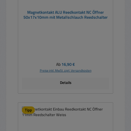
Magnetkontakt ALU Reedkontakt NC Öffner
50x17x10mm mit Metallschlauch Reedschalter
Regulärer Preis:
Ab
16,90 €
Preise inkl. MwSt. zzgl. Versandkosten
Details
Tipp