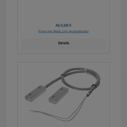
Regulärer Preis:
Ab
0,68 €
Preise inkl. MwSt. zzgl. Versandkosten
Details