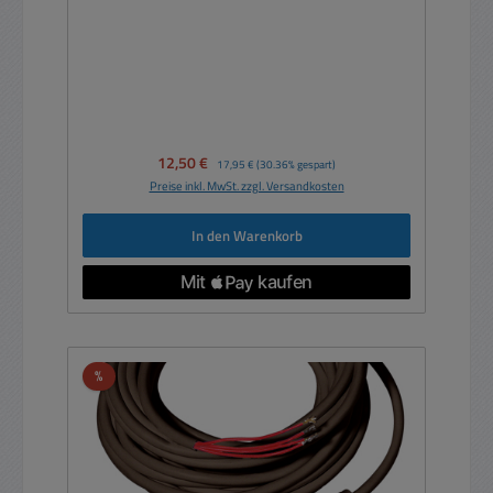
Verkaufspreis:
12,50 €
Regulärer Preis:
17,95 €
(30.36% gespart)
Preise inkl. MwSt. zzgl. Versandkosten
In den Warenkorb
Rabatt
%