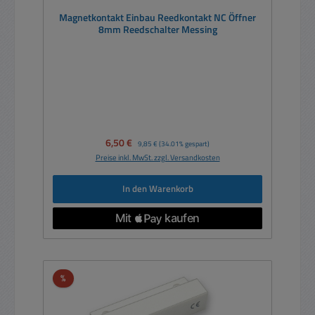
Magnetkontakt Einbau Reedkontakt NC Öffner
8mm Reedschalter Messing
Verkaufspreis:
6,50 €
Regulärer Preis:
9,85 €
(34.01% gespart)
Preise inkl. MwSt. zzgl. Versandkosten
In den Warenkorb
Rabatt
%