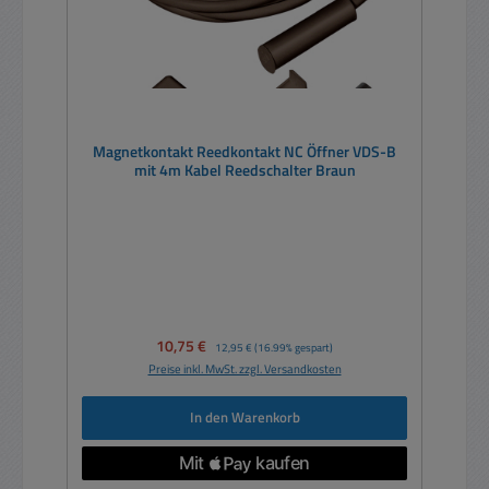
Magnetkontakt Reedkontakt NC Öffner VDS-B
mit 4m Kabel Reedschalter Braun
Verkaufspreis:
10,75 €
Regulärer Preis:
12,95 €
(16.99% gespart)
Preise inkl. MwSt. zzgl. Versandkosten
In den Warenkorb