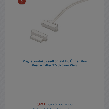
Rabatt
%
Magnetkontakt Reedkontakt NC Öffner Mini
Reedschalter 17x8x5mm Weiß
Verkaufspreis:
5,69 €
Regulärer Preis:
9,95 €
(42.81% gespart)