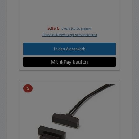
Verkaufspreis:
5,95 €
Regulärer Preis:
9,95 €
(40.2% gespart)
Preise inkl. MwSt. zzgl. Versandkosten
In den Warenkorb
Rabatt
%