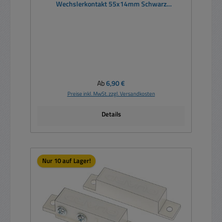
Wechslerkontakt 55x14mm Schwarz
Reedschalter
Regulärer Preis:
Ab
6,90 €
Preise inkl. MwSt. zzgl. Versandkosten
Details
Nur 10 auf Lager!