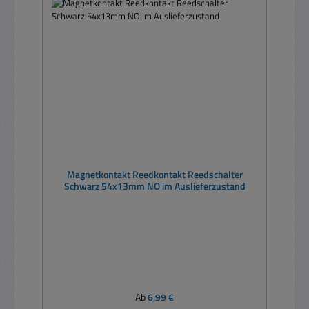
Magnetkontakt Reedkontakt Reedschalter
Schwarz 54x13mm NO im Auslieferzustand
Regulärer Preis:
Ab
6,99 €