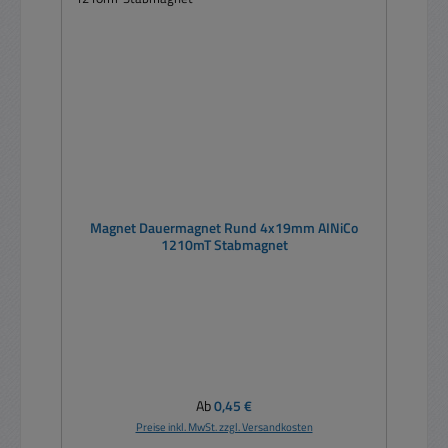
Magnet Dauermagnet Rund 4x19mm AINiCo
1210mT Stabmagnet
Regulärer Preis:
Ab
0,45 €
Preise inkl. MwSt. zzgl. Versandkosten