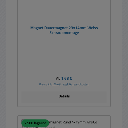
Magnet Dauermagnet 23x14mm Weiss
Schraubmontage
Regulärer Preis:
Ab
1,68 €
Preise inkl. MwSt. zzgl. Versandkosten
Details
> 500 lagernd