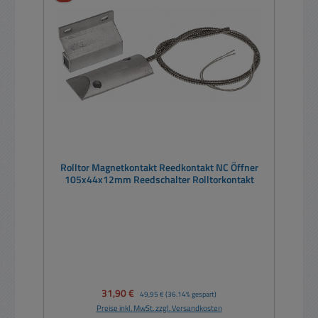
Rolltor Magnetkontakt Reedkontakt NC Öffner
105x44x12mm Reedschalter Rolltorkontakt
Verkaufspreis:
31,90 €
Regulärer Preis:
49,95 €
(36.14% gespart)
Preise inkl. MwSt. zzgl. Versandkosten