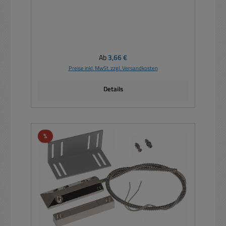
Regulärer Preis:
Ab
3,66 €
Preise inkl. MwSt. zzgl. Versandkosten
Details
Rabatt
%