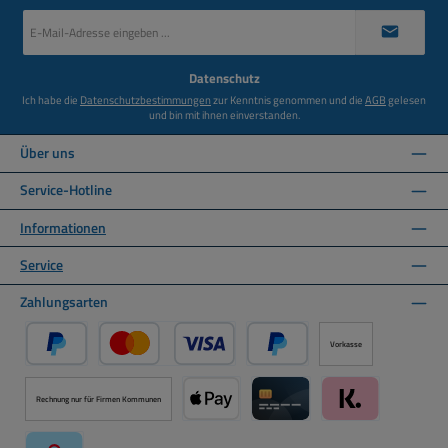
E-
Mail-
Adresse
*
Datenschutz
Ich habe die
Datenschutzbestimmungen
zur Kenntnis genommen und die
AGB
gelesen
und bin mit ihnen einverstanden.
Über uns
Service-Hotline
Informationen
Service
Zahlungsarten
Vorkasse
PayPal
Kredit- oder Debitkarte über PayPal
Später Bezahlen über PayPal
Rechnung nur für Firmen Kommunen
Apple Pay über Mollie Zahlungssystem
Kreditkarte über Mollie Zahl
Klarna über Moll