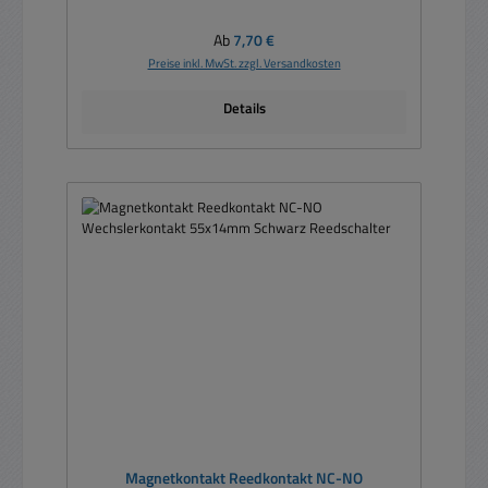
Regulärer Preis:
Ab
7,70 €
Preise inkl. MwSt. zzgl. Versandkosten
Details
Magnetkontakt Reedkontakt NC-NO