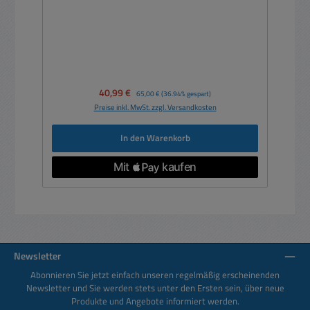
Verkaufspreis:
40,99 €
Regulärer Preis:
65,00 €
(36.94% gespart)
Preise inkl. MwSt. zzgl. Versandkosten
In den Warenkorb
Newsletter
Abonnieren Sie jetzt einfach unseren regelmäßig erscheinenden
Newsletter und Sie werden stets unter den Ersten sein, über neue
Produkte und Angebote informiert werden.