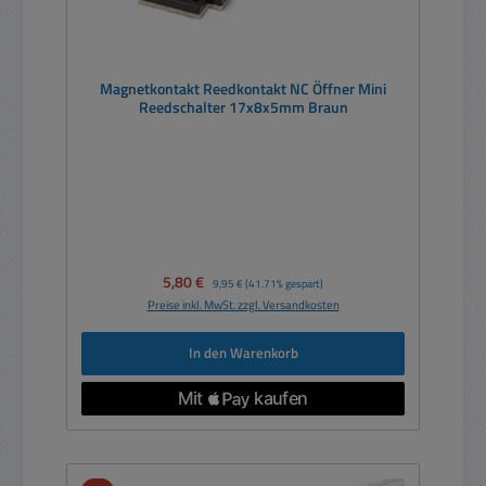
Magnetkontakt Reedkontakt NC Öffner Mini
Reedschalter 17x8x5mm Braun
Verkaufspreis:
5,80 €
Regulärer Preis:
9,95 €
(41.71% gespart)
Preise inkl. MwSt. zzgl. Versandkosten
In den Warenkorb