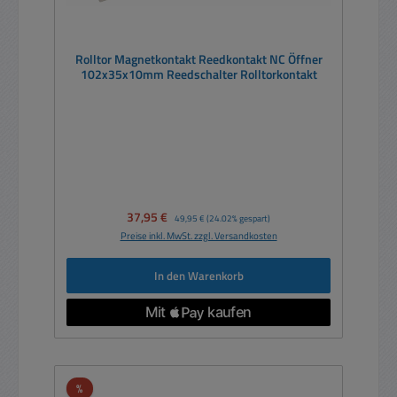
Rolltor Magnetkontakt Reedkontakt NC Öffner
102x35x10mm Reedschalter Rolltorkontakt
Verkaufspreis:
37,95 €
Regulärer Preis:
49,95 €
(24.02% gespart)
Preise inkl. MwSt. zzgl. Versandkosten
In den Warenkorb
Rabatt
%