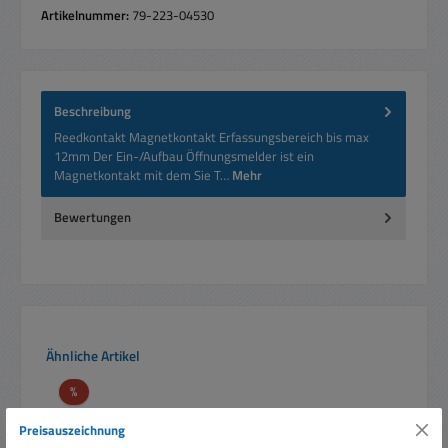
Artikelnummer:
79-223-04530
Beschreibung
Reedkontakt Magnetkontakt Erfassungsbereich bis max
12mm Der Ein-/Aufbau Öffnungsmelder ist ein
Magnetkontakt mit dem Sie T…
Mehr
Bewertungen
Produktgalerie überspringen
Ähnliche Artikel
Rabatt
%
Preisauszeichnung