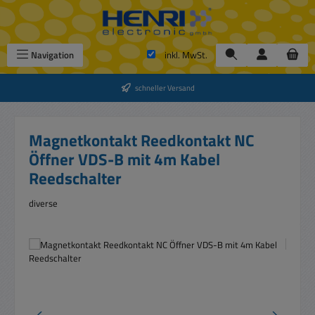
Zum Hauptinhalt springen
Navigation
inkl. MwSt.
schneller Versand
Magnetkontakt Reedkontakt NC
Öffner VDS-B mit 4m Kabel
Reedschalter
diverse
Bildergalerie überspringen