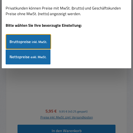
Privatkunden können Preise mit MwSt. (brutto) und Geschäftskunden
Preise ohne MwSt. (netto) angezeigt werden.
Bitte wählen Sie Ihre bevorzugte Einstellung:
Bruttopreise
inkl. MwSt.
Nettopreise
exkl. MwSt.
Magnetkontakt Reedkontakt NC Öffner flacher
Reedschalter 68x20x5mm
Verkaufspreis:
5,95 €
Regulärer Preis:
9,95 €
(40.2% gespart)
Preise inkl. MwSt. zzgl. Versandkosten
In den Warenkorb