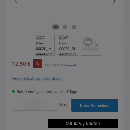
Verkaufspreis:
12,50 €
%
Regulärer Preis:
17,95 €
(30.36% gespart)
Preise inkl. MwSt. zzgl. Versandkosten
Sofort verfügbar, Lieferzeit: 1-3 Tage
Produkt Anzahl: Gib den gewünschten Wert ein oder benutze die Schaltflächen um die 
Stück
In den Warenkorb