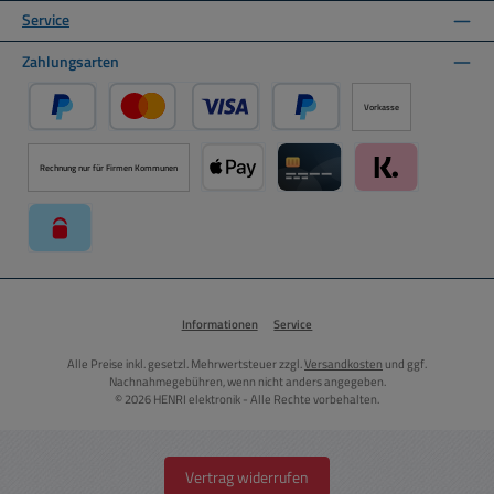
Service
Zahlungsarten
Vorkasse
PayPal
Kredit- oder Debitkarte über PayPal
Später Bezahlen über PayPal
Rechnung nur für Firmen Kommunen
Apple Pay über Mollie Zahlungssystem
Kreditkarte über Mollie Zahl
Klarna über Moll
paysafecard über Mollie Zahlungssystem
Informationen
Service
Alle Preise inkl. gesetzl. Mehrwertsteuer zzgl.
Versandkosten
und ggf.
Nachnahmegebühren, wenn nicht anders angegeben.
© 2026 HENRI elektronik - Alle Rechte vorbehalten.
Vertrag widerrufen