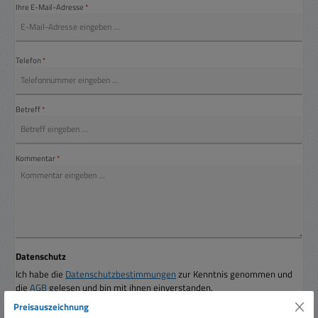
Ihre E-Mail-Adresse
*
Telefon
*
Betreff
*
Kommentar
*
Datenschutz
Ich habe die
Datenschutzbestimmungen
zur Kenntnis genommen und
die
AGB
gelesen und bin mit ihnen einverstanden.
Preisauszeichnung
Die mit einem Stern (*) markierten Felder sind Pflichtfelder.