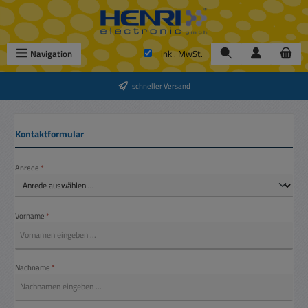
Zum Hauptinhalt springen
Navigation
inkl. MwSt.
schneller Versand
Kontaktformular
Anrede
*
Vorname
*
Nachname
*