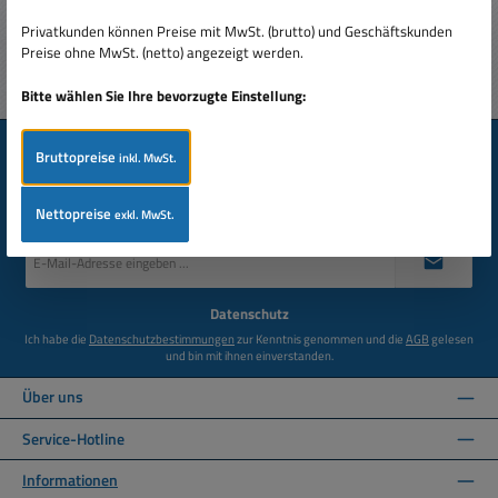
Abschicken
Privatkunden können Preise mit MwSt. (brutto) und Geschäftskunden
Preise ohne MwSt. (netto) angezeigt werden.
Bitte wählen Sie Ihre bevorzugte Einstellung:
Newsletter
Bruttopreise
inkl. MwSt.
Abonnieren Sie jetzt einfach unseren regelmäßig erscheinenden
Newsletter und Sie werden stets unter den Ersten sein, über neue
Produkte und Angebote informiert werden.
Nettopreise
exkl. MwSt.
E-
Mail-
Adresse
*
Datenschutz
Ich habe die
Datenschutzbestimmungen
zur Kenntnis genommen und die
AGB
gelesen
und bin mit ihnen einverstanden.
Über uns
Service-Hotline
Informationen