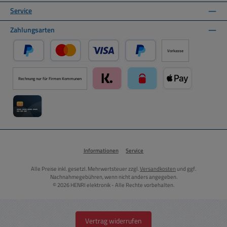
Service
Zahlungsarten
Vorkasse
PayPal
Kredit- oder Debitkarte über PayPal
Später Bezahlen über PayPal
Rechnung nur für Firmen Kommunen
Klarna über Mollie Zahlungssystem
paysafecard über Mollie Zah
Apple Pay über M
Kreditkarte über Mollie Zahlungssystem
Informationen
Service
Alle Preise inkl. gesetzl. Mehrwertsteuer zzgl.
Versandkosten
und ggf.
Nachnahmegebühren, wenn nicht anders angegeben.
© 2026 HENRI elektronik - Alle Rechte vorbehalten.
Vertrag widerrufen