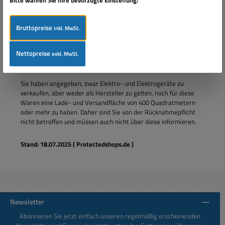
Bitte wählen Sie Ihre bevorzugte Einstellung:
Unsere WEEE-Registrationsnummer war bis 10-2015: WEEE-
DE 66883981
Bruttopreise
inkl. MwSt.
Information zu Elektro- und Elektronikgeräten
Nettopreise
exkl. MwSt.
Keine Rücknahmepflicht und Informationspflicht
Sie haben angegeben, zwar Elektro- und Elektrogeräte zu
verkaufen, aber weder als Hersteller zu gelten, noch für diese
Waren eine Lade- und Versandfläche von 400 Quadratmetern
oder mehr zu haben. Daher sind Sie von der Rücknahmepflicht
nicht betroffen und müssen auch nicht über diese informieren.
Stand: 18.07.2025 ( Protectedshops.de )
Newsletter
Abonnieren Sie jetzt einfach unseren regelmäßig erscheinenden