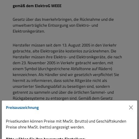
gemäß dem ElektroG WEEE
Gesetz über das Inverkehrbringen, die Rücknahme und die
umweltverträgliche Entsorgung von Elektro- und
Elektronikgeräten.
Hersteller müssen seit dem 13. August 2005 in den Verkehr
gebrachte, alte Elektrogeräte kostenlos zurücknehmen. Die
Hersteller müssen ihre Elektro- und Elektronikgeräte, die nach
dem 23. November 2005 in Verkehr gebracht werden, mit
einem Symbol (durchgestrichene Abfalltonne auf Rädern)
kennzeichnen. Als Händler sind wir gesetzlich verpflichtet Sie
hiermit zu informieren, dass solche Altgeräte nicht als
unsortierter Siedlungsabfall zu beseitigen sind, sondern
getrennt zu sammeln und über die örtlichen Sammel- und
Rückgabesysteme zu entsorgen sind. Gemäß dem Gesetz
"ElektroG" vom 23.März 2005 verkaufen wir ab dem 25.
Preisauszeichnung
November 2005 nur noch Elektro- und Elektronikgeräte von
Herstellern, welche sich entsprechend bei der zuständigen
Privatkunden können Preise mit MwSt. (brutto) und Geschäftskunden
Behörde registriert haben und eine insolvenzsichere Garantie
Preise ohne MwSt. (netto) angezeigt werden.
für die Finanzierung der Rücknahme und Entsorgung ihrer
Elektrogeräte nachweisen können.