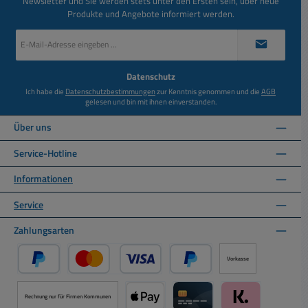
Newsletter und Sie werden stets unter den Ersten sein, über neue
Produkte und Angebote informiert werden.
E-
Mail-
Adresse
*
Datenschutz
Ich habe die
Datenschutzbestimmungen
zur Kenntnis genommen und die
AGB
gelesen und bin mit ihnen einverstanden.
Über uns
Service-Hotline
Informationen
Service
Zahlungsarten
Vorkasse
PayPal
Kredit- oder Debitkarte über PayPal
Später Bezahlen über PayPal
Rechnung nur für Firmen Kommunen