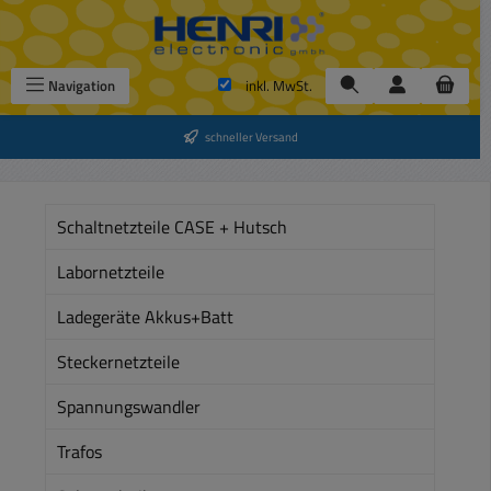
Zum Hauptinhalt springen
Navigation
inkl. MwSt.
schneller Versand
Schaltnetzteile CASE + Hutsch
Labornetzteile
Ladegeräte Akkus+Batt
Steckernetzteile
Spannungswandler
Trafos