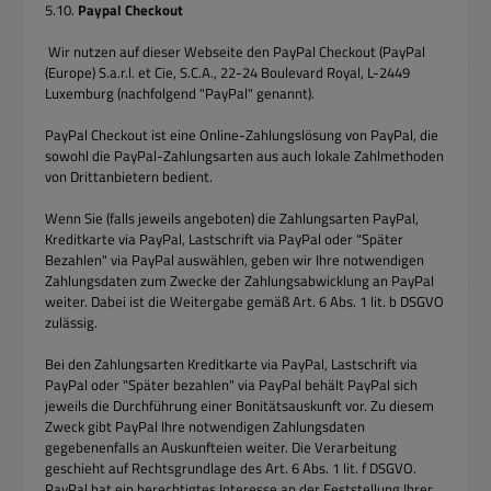
5.10.
Paypal Checkout
Wir nutzen auf dieser Webseite den PayPal Checkout (PayPal
(Europe) S.a.r.l. et Cie, S.C.A., 22-24 Boulevard Royal, L-2449
Luxemburg (nachfolgend "PayPal" genannt).
PayPal Checkout ist eine Online-Zahlungslösung von PayPal, die
sowohl die PayPal-Zahlungsarten aus auch lokale Zahlmethoden
von Drittanbietern bedient.
Wenn Sie (falls jeweils angeboten) die Zahlungsarten PayPal,
Kreditkarte via PayPal, Lastschrift via PayPal oder "Später
Bezahlen" via PayPal auswählen, geben wir Ihre notwendigen
Zahlungsdaten zum Zwecke der Zahlungsabwicklung an PayPal
weiter. Dabei ist die Weitergabe gemäß Art. 6 Abs. 1 lit. b DSGVO
zulässig.
Bei den Zahlungsarten Kreditkarte via PayPal, Lastschrift via
PayPal oder "Später bezahlen" via PayPal behält PayPal sich
jeweils die Durchführung einer Bonitätsauskunft vor. Zu diesem
Zweck gibt PayPal Ihre notwendigen Zahlungsdaten
gegebenenfalls an Auskunfteien weiter. Die Verarbeitung
geschieht auf Rechtsgrundlage des Art. 6 Abs. 1 lit. f DSGVO.
PayPal hat ein berechtigtes Interesse an der Feststellung Ihrer