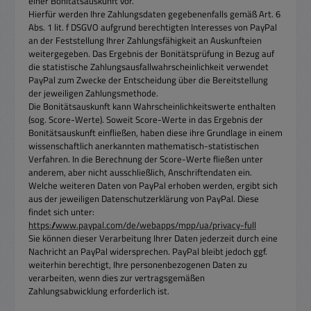
einer Bonitätsauskunft vor.
Hierfür werden Ihre Zahlungsdaten gegebenenfalls gemäß Art. 6
Abs. 1 lit. f DSGVO aufgrund berechtigten Interesses von PayPal
an der Feststellung Ihrer Zahlungsfähigkeit an Auskunfteien
weitergegeben. Das Ergebnis der Bonitätsprüfung in Bezug auf
die statistische Zahlungsausfallwahrscheinlichkeit verwendet
PayPal zum Zwecke der Entscheidung über die Bereitstellung
der jeweiligen Zahlungsmethode.
Die Bonitätsauskunft kann Wahrscheinlichkeitswerte enthalten
(sog. Score-Werte). Soweit Score-Werte in das Ergebnis der
Bonitätsauskunft einfließen, haben diese ihre Grundlage in einem
wissenschaftlich anerkannten mathematisch-statistischen
Verfahren. In die Berechnung der Score-Werte fließen unter
anderem, aber nicht ausschließlich, Anschriftendaten ein.
Welche weiteren Daten von PayPal erhoben werden, ergibt sich
aus der jeweiligen Datenschutzerklärung von PayPal. Diese
findet sich unter:
https://www.paypal.com/de/webapps/mpp/ua/privacy-full
Sie können dieser Verarbeitung Ihrer Daten jederzeit durch eine
Nachricht an PayPal widersprechen. PayPal bleibt jedoch ggf.
weiterhin berechtigt, Ihre personenbezogenen Daten zu
verarbeiten, wenn dies zur vertragsgemäßen
Zahlungsabwicklung erforderlich ist.