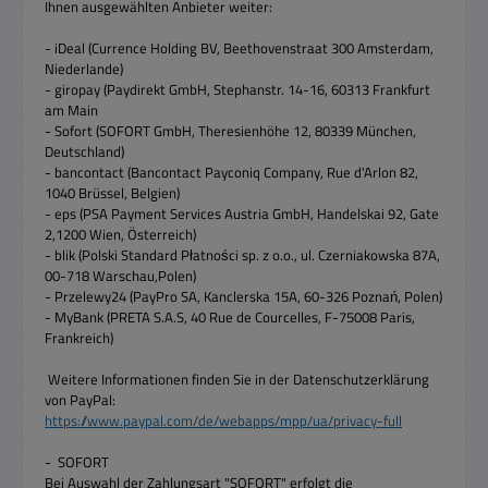
Ihnen ausgewählten Anbieter weiter:
- iDeal (Currence Holding BV, Beethovenstraat 300 Amsterdam,
Niederlande)
- giropay (Paydirekt GmbH, Stephanstr. 14-16, 60313 Frankfurt
am Main
- Sofort (SOFORT GmbH, Theresienhöhe 12, 80339 München,
Deutschland)
- bancontact (Bancontact Payconiq Company, Rue d'Arlon 82,
1040 Brüssel, Belgien)
- eps (PSA Payment Services Austria GmbH, Handelskai 92, Gate
2,1200 Wien, Österreich)
- blik (Polski Standard Płatności sp. z o.o., ul. Czerniakowska 87A,
00-718 Warschau,Polen)
- Przelewy24 (PayPro SA, Kanclerska 15A, 60-326 Poznań, Polen)
- MyBank (PRETA S.A.S, 40 Rue de Courcelles, F-75008 Paris,
Frankreich)
Weitere Informationen finden Sie in der Datenschutzerklärung
von PayPal:
https://www.paypal.com/de/webapps/mpp/ua/privacy-full
- SOFORT
Bei Auswahl der Zahlungsart "SOFORT" erfolgt die