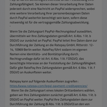
Zahlungsfähigkeit. Sie können dieser Verarbeitung Ihrer Daten
jederzeit durch eine Nachricht an PayPal widersprechen, wobei
eine weitere Verarbeitung Ihrer personenbezogenen Daten
durch PayPal weiterhin berechtigt sein kann, sofern diese
notwendig ist für die vertragsgemäße Zahlungsabwicklung.
'
Wenn Sie die Zahlungsart PayPal-Rechnungskauf auswählen,
übermitteln wir Ihre Zahlungsdaten gemäß Art. 6 Abs. 1 lit. b
DSGVO zur zunächst an PayPal. PayPal leitet Ihre Daten dann zur
Durchführung der Zahlung an die Ratepay GmbH, Ritterstr. 12-
14, 10969 Berlin weiter. RatePay führt sodann im eigenen
Namen eine Identitäts- und Bonitätsprüfung durch.
Rechtsgrundlage dafür ist Art. 6 Abs. 1 lit. f DSGVO, das
berechtigte Interesse an der Feststellung der Zahlungsfähigkeit.
Dafür gibt RatePay Ihre Zahlungsdaten gemäß Art. 6 Abs. 1 lit. f
DSGVO an Auskunfteien weiter.
Ratepay kann auf folgende Auskunfteien zugreifen :
https://www.ratepay.com/legal-payment-creditagencies/
Wenn Sie die Zahlungsart eines lokalen Drittanbieters wählen,
geben wir Ihre Zahlungsdaten zunächst gemäß Art. 6 Abs. 1 lit. b
DSGVO an PayPal weiter. PayPal Ihre Zahlungsdaten dann zur
Durchführung der Zahlung (6 Abs. 1 lit. b DSGVO) an den von