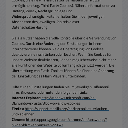
ermöglichen (sog. Third Party Cookies). Nähere Informationen zu
Umfang, Zweck, Rechtsgrundlage und
Widerspruchsmöglichkeiten erhalten Sie in den jeweiligen
Abschnitten des jeweiligen Kapitels dieser
Datenschutzerklärung.
Sie als Nutzer haben die volle Kontrolle über die Verwendung von
Cookies. Durch eine Änderung der Einstellungen in Ihrem
Internetbrowser können Sie die Übertragung von Cookies
deaktivieren, einschränken oder löschen. Wenn Sie Cookies für
unsere Website deaktivieren, können möglicherweise nicht mehr
alle Funktionen der Website vollumfänglich genutzt werden. Die
Übermittlung von Flash-Cookies können Sie über eine Änderung
der Einstellung des Flash Players unterbinden.
Hilfe zu den Einstellungen finden Sie im jeweiligen Hilfemenü
Ihres Browsers oder unter den folgenden Links:
Internet Explorer:
http://windows.microsoft.com/de-
DE/windows-vista/Block-or-allow-cookies
Firefox:
https://support.mozilla.org/de/kb/cookies-erlauben-
und-ablehnen
Chrome:
http://support.google.com/chrome/bin/answer.py?
hl=de&hlrm=en&answer=95647