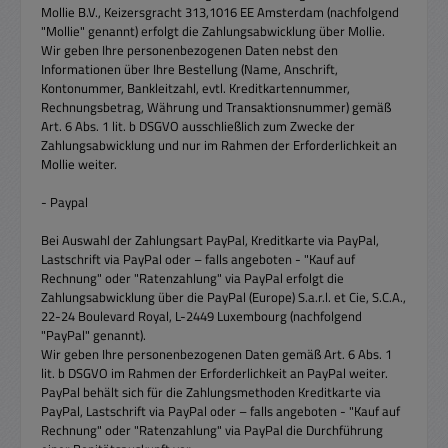
Mollie B.V., Keizersgracht 313,1016 EE Amsterdam (nachfolgend
"Mollie" genannt) erfolgt die Zahlungsabwicklung über Mollie.
Wir geben Ihre personenbezogenen Daten nebst den
Informationen über Ihre Bestellung (Name, Anschrift,
Kontonummer, Bankleitzahl, evtl. Kreditkartennummer,
Rechnungsbetrag, Währung und Transaktionsnummer) gemäß
Art. 6 Abs. 1 lit. b DSGVO ausschließlich zum Zwecke der
Zahlungsabwicklung und nur im Rahmen der Erforderlichkeit an
Mollie weiter.
- Paypal
Bei Auswahl der Zahlungsart PayPal, Kreditkarte via PayPal,
Lastschrift via PayPal oder – falls angeboten - "Kauf auf
Rechnung" oder "Ratenzahlung" via PayPal erfolgt die
Zahlungsabwicklung über die PayPal (Europe) S.a.r.l. et Cie, S.C.A.,
22-24 Boulevard Royal, L-2449 Luxembourg (nachfolgend
"PayPal" genannt).
Wir geben Ihre personenbezogenen Daten gemäß Art. 6 Abs. 1
lit. b DSGVO im Rahmen der Erforderlichkeit an PayPal weiter.
PayPal behält sich für die Zahlungsmethoden Kreditkarte via
PayPal, Lastschrift via PayPal oder – falls angeboten - "Kauf auf
Rechnung" oder "Ratenzahlung" via PayPal die Durchführung