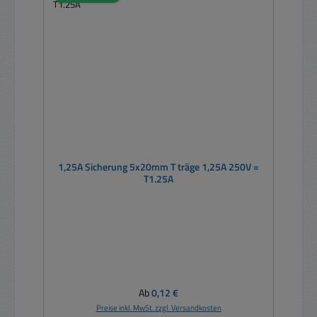
1,25A Sicherung 5x20mm T träge 1,25A 250V =
T1.25A
Regulärer Preis:
Ab
0,12 €
Preise inkl. MwSt. zzgl. Versandkosten