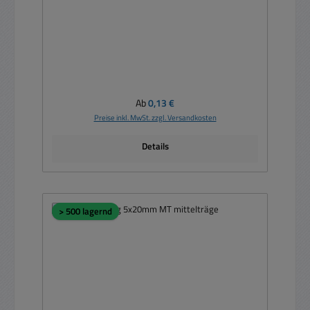
Regulärer Preis:
Ab
0,13 €
Preise inkl. MwSt. zzgl. Versandkosten
Details
> 500 lagernd