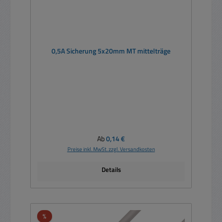
0,5A Sicherung 5x20mm MT mittelträge
Regulärer Preis:
Ab
0,14 €
Preise inkl. MwSt. zzgl. Versandkosten
Details
Rabatt
%