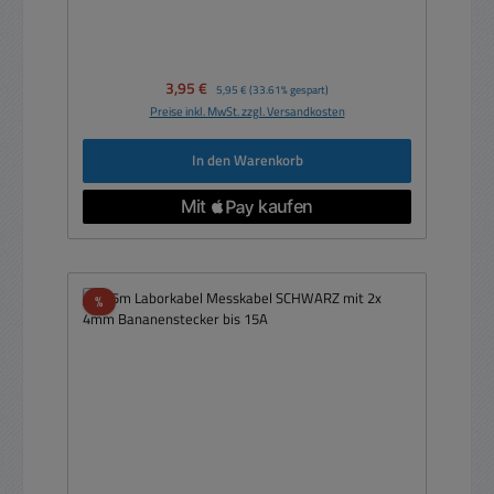
Verkaufspreis:
3,95 €
Regulärer Preis:
5,95 €
(33.61% gespart)
Preise inkl. MwSt. zzgl. Versandkosten
In den Warenkorb
Rabatt
%