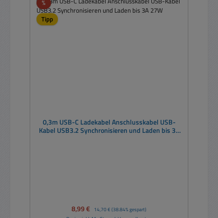
Rabatt
%
Tipp
0,3m USB-C Ladekabel Anschlusskabel USB-
Kabel USB3.2 Synchronisieren und Laden bis 3A
27W
Verkaufspreis:
8,99 €
Regulärer Preis:
14,70 €
(38.84% gespart)