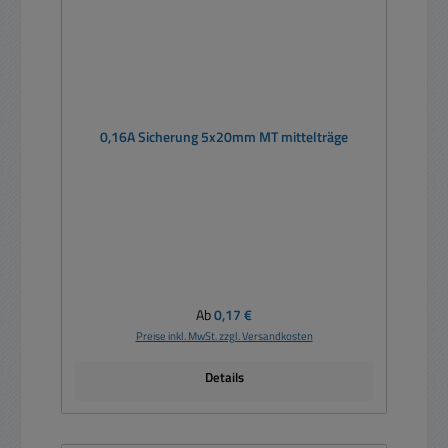
0,16A Sicherung 5x20mm MT mittelträge
Regulärer Preis:
Ab
0,17 €
Preise inkl. MwSt. zzgl. Versandkosten
Details