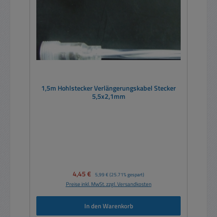
1,5m Hohlstecker Verlängerungskabel Stecker
5,5x2,1mm
Verkaufspreis:
4,45 €
Regulärer Preis:
5,99 €
(25.71% gespart)
Preise inkl. MwSt. zzgl. Versandkosten
In den Warenkorb