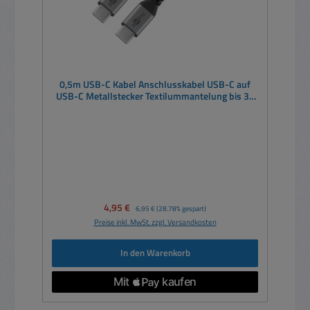
0,5m USB-C Kabel Anschlusskabel USB-C auf
USB-C Metallstecker Textilummantelung bis 3A
60W
Verkaufspreis:
4,95 €
Regulärer Preis:
6,95 €
(28.78% gespart)
Preise inkl. MwSt. zzgl. Versandkosten
In den Warenkorb