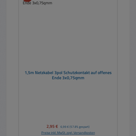
1,5m Netzkabel 3pol Schutzkontakt auf offenes
Ende 3x0,75qmm
Verkaufspreis:
2,95 €
Regulärer Preis:
6,99 €
(57.8% gespart)
Preise inkl. MwSt. zzgl. Versandkosten