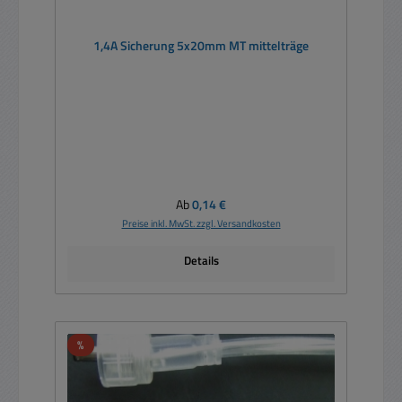
1,4A Sicherung 5x20mm MT mittelträge
Regulärer Preis:
Ab
0,14 €
Preise inkl. MwSt. zzgl. Versandkosten
Details
Rabatt
%