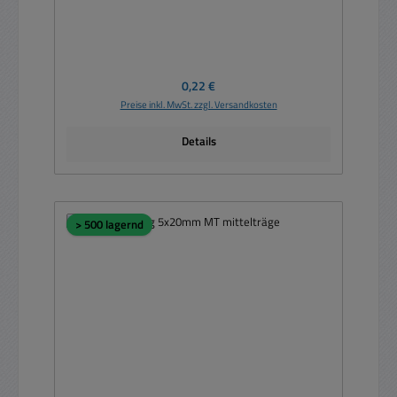
Regulärer Preis:
0,22 €
Preise inkl. MwSt. zzgl. Versandkosten
Details
> 500 lagernd