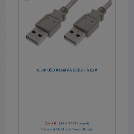
0,5m USB Kabel AA USB2 - A zu A
Verkaufspreis:
2,45 €
Regulärer Preis:
3,95 €
(37.97% gespart)
Preise inkl. MwSt. zzgl. Versandkosten