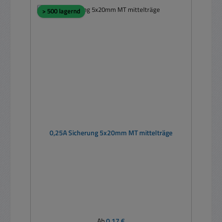
> 500 lagernd
0,25A Sicherung 5x20mm MT mittelträge
Regulärer Preis:
Ab
0,17 €