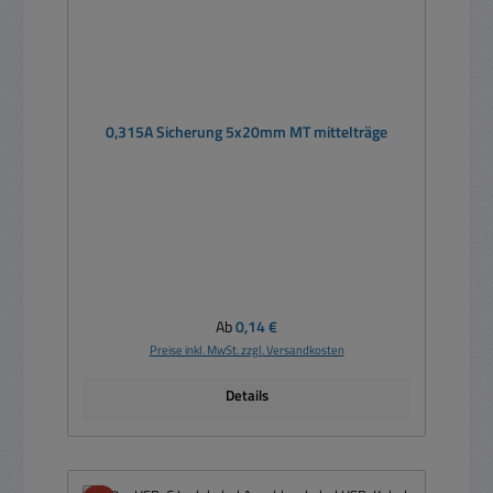
0,315A Sicherung 5x20mm MT mittelträge
Regulärer Preis:
Ab
0,14 €
Preise inkl. MwSt. zzgl. Versandkosten
Details