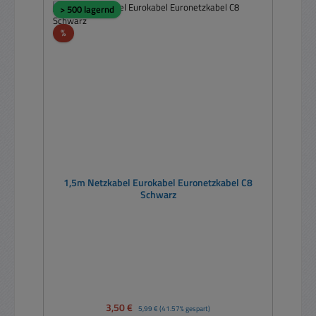
> 500 lagernd
Rabatt
%
1,5m Netzkabel Eurokabel Euronetzkabel C8
Schwarz
Verkaufspreis:
3,50 €
Regulärer Preis:
5,99 €
(41.57% gespart)