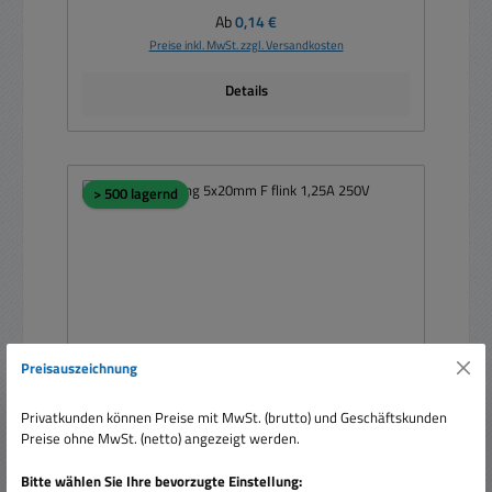
Regulärer Preis:
Ab
0,14 €
Preise inkl. MwSt. zzgl. Versandkosten
Details
> 500 lagernd
Preisauszeichnung
Privatkunden können Preise mit MwSt. (brutto) und Geschäftskunden
Preise ohne MwSt. (netto) angezeigt werden.
1,25A Sicherung 5x20mm F flink 1,25A 250V
Bitte wählen Sie Ihre bevorzugte Einstellung: