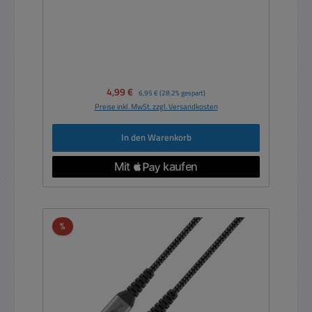
Verkaufspreis:
4,99 €
Regulärer Preis:
6,95 €
(28.2% gespart)
Preise inkl. MwSt. zzgl. Versandkosten
In den Warenkorb
Rabatt
%