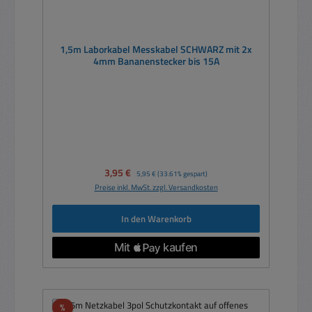
1,5m Laborkabel Messkabel SCHWARZ mit 2x
4mm Bananenstecker bis 15A
Verkaufspreis:
3,95 €
Regulärer Preis:
5,95 €
(33.61% gespart)
Preise inkl. MwSt. zzgl. Versandkosten
In den Warenkorb
Rabatt
%