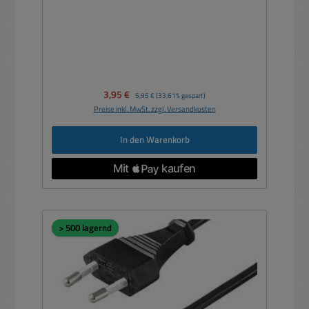
Verkaufspreis:
3,95 €
Regulärer Preis:
5,95 €
(33.61% gespart)
Preise inkl. MwSt. zzgl. Versandkosten
In den Warenkorb
> 500 lagernd