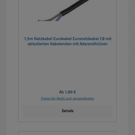
1,5m Netzkabel Eurokabel Euronetzkabel C8 mit
abisolierten Kabelenden mit Aderendhülsen
Regulärer Preis:
Ab
1,89 €
Preise inkl. MwSt. zzgl. Versandkosten
Details