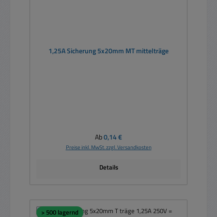
1,25A Sicherung 5x20mm MT mittelträge
Regulärer Preis:
Ab
0,14 €
Preise inkl. MwSt. zzgl. Versandkosten
Details
> 500 lagernd