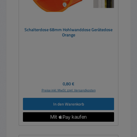
Schalterdose 68mm Hohlwanddose Gerätedose
Orange
Regulärer Preis:
0,80 €
Preise inkl. MwSt. zzgl. Versandkosten
In den Warenkorb