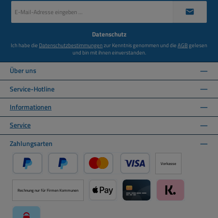
E-
Mail-
Adresse
*
Datenschutz
Ich habe die
Datenschutzbestimmungen
zur Kenntnis genommen und die
AGB
gelesen
und bin mit ihnen einverstanden.
Über uns
Service-Hotline
Informationen
Service
Zahlungsarten
Vorkasse
PayPal
Später Bezahlen über PayPal
Kredit- oder Debitkarte über PayPal
Rechnung nur für Firmen Kommunen
Apple Pay über Mollie Zahlungssystem
Kreditkarte über Mollie Zahl
Klarna über Moll