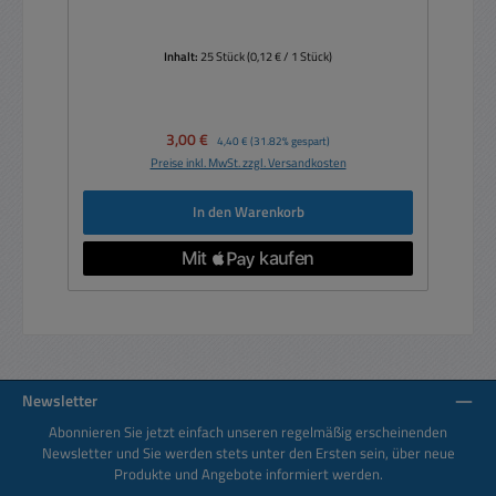
Inhalt:
25 Stück
(0,12 € / 1 Stück)
Verkaufspreis:
3,00 €
Regulärer Preis:
4,40 €
(31.82% gespart)
Preise inkl. MwSt. zzgl. Versandkosten
In den Warenkorb
Newsletter
Abonnieren Sie jetzt einfach unseren regelmäßig erscheinenden
Newsletter und Sie werden stets unter den Ersten sein, über neue
Produkte und Angebote informiert werden.