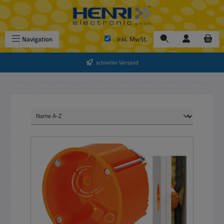
Zum Hauptinhalt springen
Navigation
inkl. MwSt.
schneller Versand