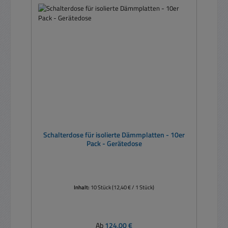
Schalterdose für isolierte Dämmplatten - 10er
Pack - Gerätedose
Inhalt:
10 Stück
(12,40 € / 1 Stück)
Regulärer Preis:
Ab
124,00 €