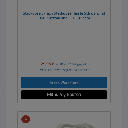
Steckdose 3-fach Steckdosenleiste Schwarz mit
USB Netzteil und LED Leuchte
Verkaufspreis:
29,95 €
Regulärer Preis:
47,80 €
(37.34% gespart)
Preise inkl. MwSt. zzgl. Versandkosten
In den Warenkorb
Rabatt
%