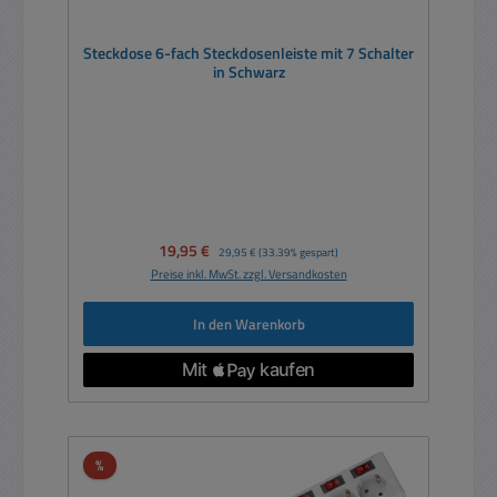
Steckdose 6-fach Steckdosenleiste mit 7 Schalter
in Schwarz
Verkaufspreis:
19,95 €
Regulärer Preis:
29,95 €
(33.39% gespart)
Preise inkl. MwSt. zzgl. Versandkosten
In den Warenkorb
Rabatt
%