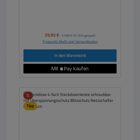
Verkaufspreis:
29,95 €
Regulärer Preis:
47,80 €
(37.34% gespart)
Preise inkl. MwSt. zzgl. Versandkosten
In den Warenkorb
Rabatt
%
Tipp