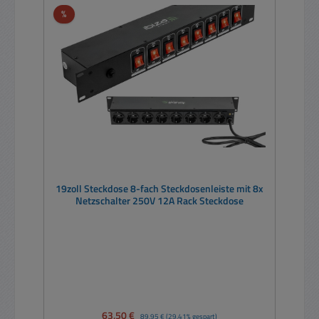
Rabatt
%
19zoll Steckdose 8-fach Steckdosenleiste mit 8x
Netzschalter 250V 12A Rack Steckdose
Verkaufspreis:
63,50 €
Regulärer Preis:
89,95 €
(29.41% gespart)