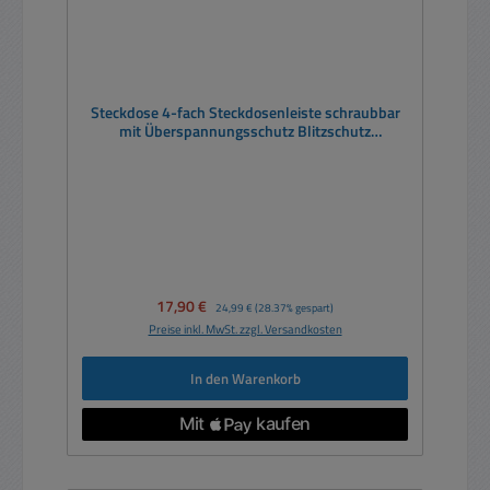
Steckdose 4-fach Steckdosenleiste schraubbar
mit Überspannungsschutz Blitzschutz
Netzschalter Aluminium
Verkaufspreis:
17,90 €
Regulärer Preis:
24,99 €
(28.37% gespart)
Preise inkl. MwSt. zzgl. Versandkosten
In den Warenkorb