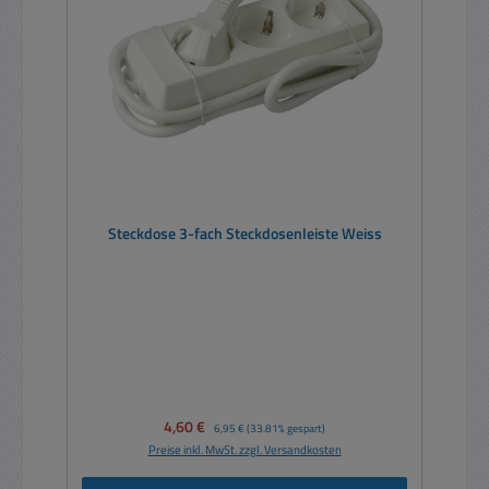
Steckdose 3-fach Steckdosenleiste Weiss
Verkaufspreis:
4,60 €
Regulärer Preis:
6,95 €
(33.81% gespart)
Preise inkl. MwSt. zzgl. Versandkosten