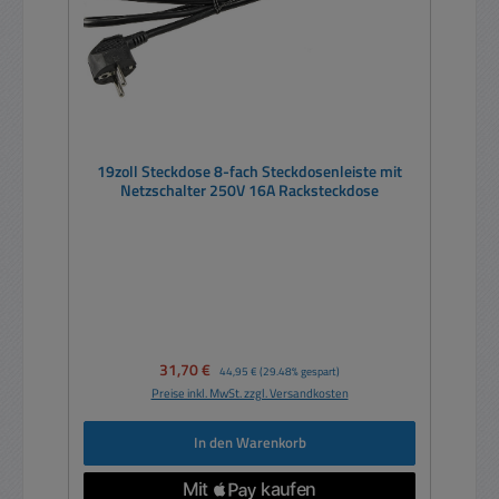
19zoll Steckdose 8-fach Steckdosenleiste mit
Netzschalter 250V 16A Racksteckdose
Verkaufspreis:
31,70 €
Regulärer Preis:
44,95 €
(29.48% gespart)
Preise inkl. MwSt. zzgl. Versandkosten
In den Warenkorb