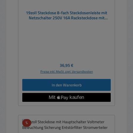
19zoll Steckdose 8-fach Steckdosenleiste mit
Netzschalter 250V 16A Racksteckdose mit
IEC320 Stecker
Regulärer Preis:
36,95 €
Preise inkl. MwSt. zzgl. Versandkosten
In den Warenkorb
Rabatt
%