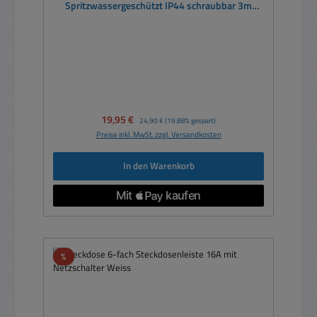
Spritzwassergeschützt IP44 schraubbar 3m
Kabel
Verkaufspreis:
19,95 €
Regulärer Preis:
24,90 €
(19.88% gespart)
Preise inkl. MwSt. zzgl. Versandkosten
In den Warenkorb
Rabatt
%