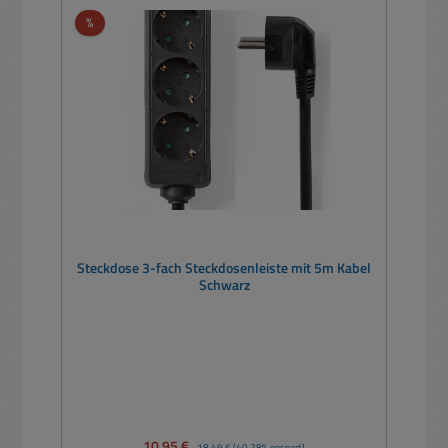
Rabatt
%
Steckdose 3-fach Steckdosenleiste mit 5m Kabel
Schwarz
Verkaufspreis:
10,95 €
Regulärer Preis:
18,49 €
(40.78% gespart)