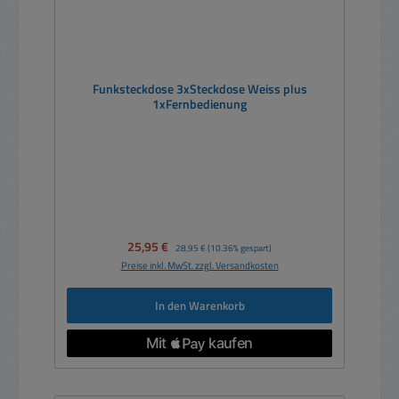
Funksteckdose 3xSteckdose Weiss plus
1xFernbedienung
Verkaufspreis:
25,95 €
Regulärer Preis:
28,95 €
(10.36% gespart)
Preise inkl. MwSt. zzgl. Versandkosten
In den Warenkorb