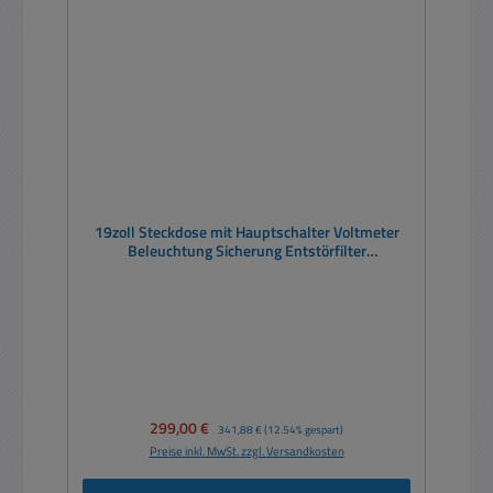
19zoll Steckdose mit Hauptschalter Voltmeter
Beleuchtung Sicherung Entstörfilter
Stromverteiler
Verkaufspreis:
299,00 €
Regulärer Preis:
341,88 €
(12.54% gespart)
Preise inkl. MwSt. zzgl. Versandkosten