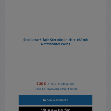
Steckdose 6-fach Steckdosenleiste 16A mit
Netzschalter Weiss
Verkaufspreis:
8,20 €
Regulärer Preis:
11,95 €
(31.38% gespart)
Preise inkl. MwSt. zzgl. Versandkosten
In den Warenkorb