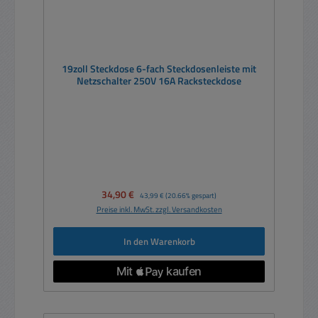
19zoll Steckdose 6-fach Steckdosenleiste mit
Netzschalter 250V 16A Racksteckdose
Verkaufspreis:
34,90 €
Regulärer Preis:
43,99 €
(20.66% gespart)
Preise inkl. MwSt. zzgl. Versandkosten
In den Warenkorb