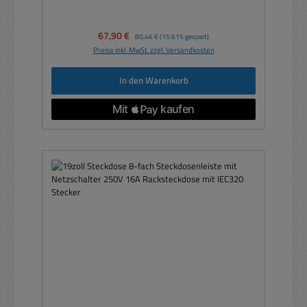
Verkaufspreis:
67,90 €
Regulärer Preis:
80,46 €
(15.61% gespart)
Preise inkl. MwSt. zzgl. Versandkosten
In den Warenkorb