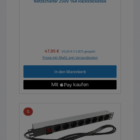
Netzschalter 250V 16A Racksteckdose
Verkaufspreis:
47,95 €
Regulärer Preis:
55,00 €
(12.82% gespart)
Preise inkl. MwSt. zzgl. Versandkosten
In den Warenkorb
Rabatt
%