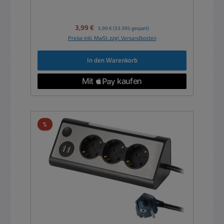
Verkaufspreis:
3,99 €
Regulärer Preis:
5,99 €
(33.39% gespart)
Preise inkl. MwSt. zzgl. Versandkosten
In den Warenkorb
Rabatt
%