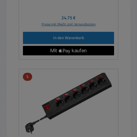
Regulärer Preis:
24,75 €
Preise inkl. MwSt. zzgl. Versandkosten
In den Warenkorb
Rabatt
%