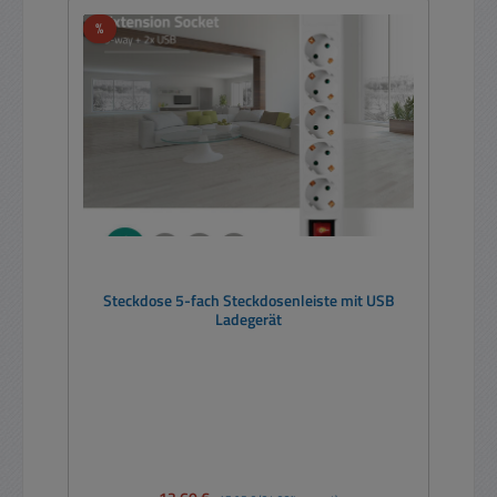
Rabatt
%
Steckdose 5-fach Steckdosenleiste mit USB
Ladegerät
Verkaufspreis:
Regulärer Preis: