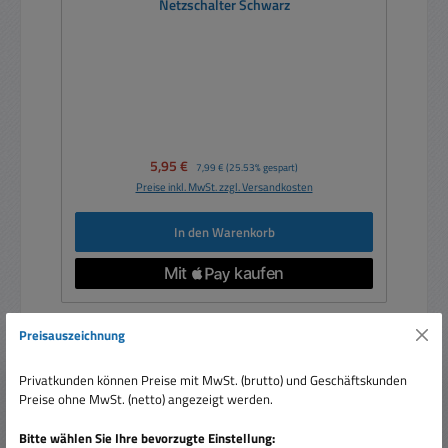
Netzschalter Schwarz
Verkaufspreis:
5,95 €
Regulärer Preis:
7,99 €
(25.53% gespart)
Preise inkl. MwSt. zzgl. Versandkosten
In den Warenkorb
Preisauszeichnung
Rabatt
%
Privatkunden können Preise mit MwSt. (brutto) und Geschäftskunden
Preise ohne MwSt. (netto) angezeigt werden.
Bitte wählen Sie Ihre bevorzugte Einstellung: