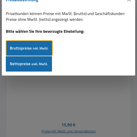
Privatkunden können Preise mit MwSt. (brutto) und Geschäftskunden
Preise ohne MwSt. (netto) angezeigt werden.
Bitte wählen Sie Ihre bevorzugte Einstellung:
Bruttopreise
inkl. MwSt.
Nettopreise
exkl. MwSt.
230V Relais AC Spule 4xUM je 7A 250V 5534
Regulärer Preis:
15,90 €
Preise inkl. MwSt. zzgl. Versandkosten