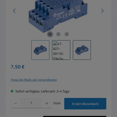
Regulärer Preis:
7,50 €
Preise inkl. MwSt. zzgl. Versandkosten
Sofort verfügbar, Lieferzeit: 2-4 Tage
Produkt Anzahl: Gib den gewünschten Wert ein oder benutze die Schaltflächen um die 
Stück
In den Warenkorb