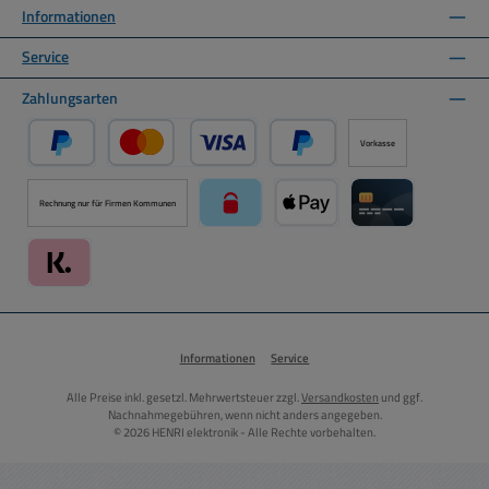
Informationen
Service
Zahlungsarten
Vorkasse
PayPal
Kredit- oder Debitkarte über PayPal
Später Bezahlen über PayPal
Rechnung nur für Firmen Kommunen
paysafecard über Mollie Zahlungssystem
Apple Pay über Mollie Zahlu
Kreditkarte über
Klarna über Mollie Zahlungssystem
Informationen
Service
Alle Preise inkl. gesetzl. Mehrwertsteuer zzgl.
Versandkosten
und ggf.
Nachnahmegebühren, wenn nicht anders angegeben.
© 2026 HENRI elektronik - Alle Rechte vorbehalten.