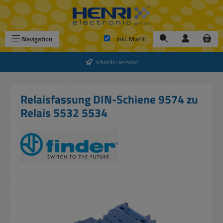
Zum Hauptinhalt springen
Navigation
inkl. MwSt.
schneller Versand
Relaisfassung DIN-Schiene 9574 zu
Relais 5532 5534
Bildergalerie überspringen