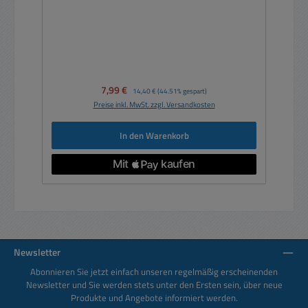
Verkaufspreis:
7,99 €
Regulärer Preis:
14,40 €
(44.51% gespart)
Preise inkl. MwSt. zzgl. Versandkosten
In den Warenkorb
Newsletter
Abonnieren Sie jetzt einfach unseren regelmäßig erscheinenden
Newsletter und Sie werden stets unter den Ersten sein, über neue
Produkte und Angebote informiert werden.