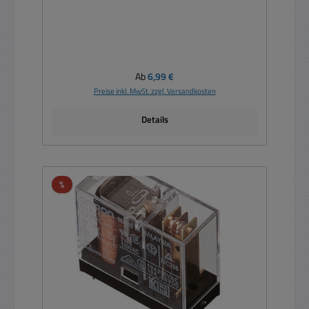
Regulärer Preis:
Ab
6,99 €
Preise inkl. MwSt. zzgl. Versandkosten
Details
Rabatt
%