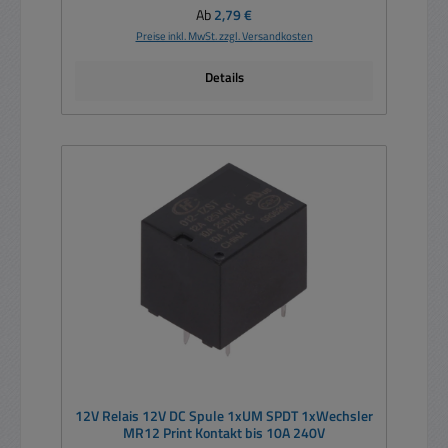
Regulärer Preis:
Ab
2,79 €
Preise inkl. MwSt. zzgl. Versandkosten
Details
12V Relais 12V DC Spule 1xUM SPDT 1xWechsler
MR12 Print Kontakt bis 10A 240V