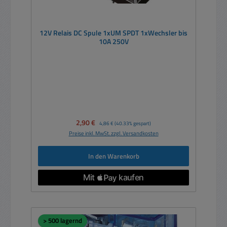
12V Relais DC Spule 1xUM SPDT 1xWechsler bis
10A 250V
Verkaufspreis:
2,90 €
Regulärer Preis:
4,86 €
(40.33% gespart)
Preise inkl. MwSt. zzgl. Versandkosten
In den Warenkorb
> 500 lagernd