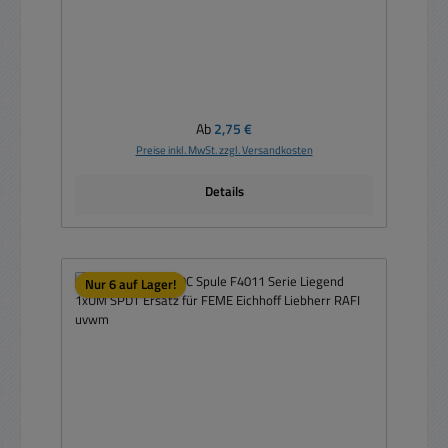
Regulärer Preis:
Ab
2,75 €
Preise inkl. MwSt. zzgl. Versandkosten
Details
Nur 6 auf Lager!