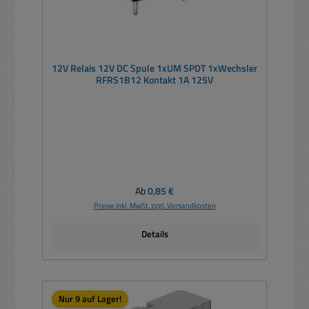
12V Relais 12V DC Spule 1xUM SPDT 1xWechsler
RFRS1B12 Kontakt 1A 125V
Regulärer Preis:
Ab
0,85 €
Preise inkl. MwSt. zzgl. Versandkosten
Details
Nur 9 auf Lager!