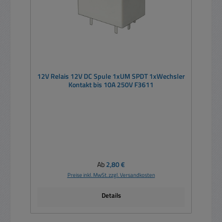
12V Relais 12V DC Spule 1xUM SPDT 1xWechsler
Kontakt bis 10A 250V F3611
Regulärer Preis:
Ab
2,80 €
Preise inkl. MwSt. zzgl. Versandkosten
Details