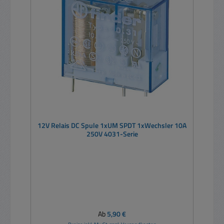
12V Relais DC Spule 1xUM SPDT 1xWechsler 10A
250V 4031-Serie
Regulärer Preis:
Ab
5,90 €