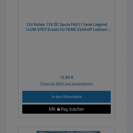
12V Relais 12V DC Spule F4011 Serie Liegend
1xUM SPDT Ersatz für FEME Eichhoff Liebherr
RAFI uvwm
Regulärer Preis:
12,95 €
Preise inkl. MwSt. zzgl. Versandkosten
In den Warenkorb