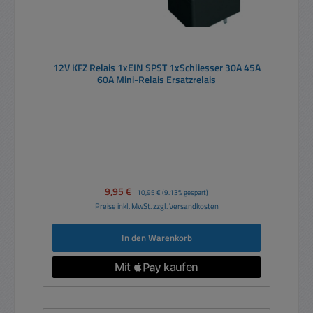
12V KFZ Relais 1xEIN SPST 1xSchliesser 30A 45A
60A Mini-Relais Ersatzrelais
Verkaufspreis:
9,95 €
Regulärer Preis:
10,95 €
(9.13% gespart)
Preise inkl. MwSt. zzgl. Versandkosten
In den Warenkorb