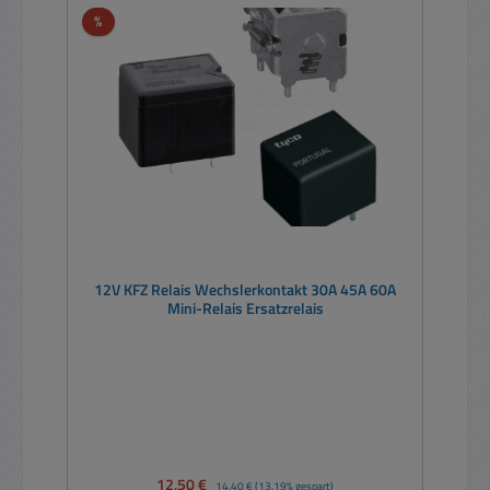
Rabatt
%
12V KFZ Relais Wechslerkontakt 30A 45A 60A
Mini-Relais Ersatzrelais
Verkaufspreis:
12,50 €
Regulärer Preis:
14,40 €
(13.19% gespart)