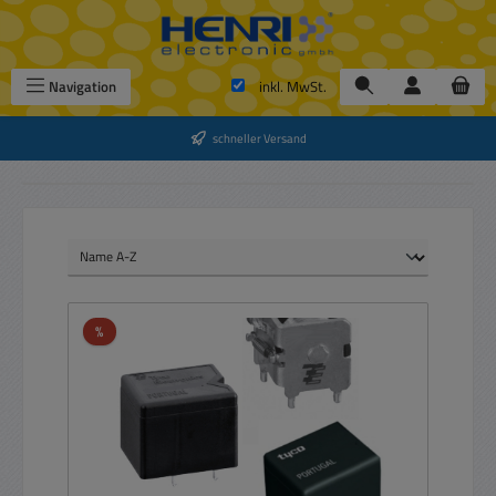
Zum Hauptinhalt springen
Navigation
inkl. MwSt.
schneller Versand
Rabatt
%