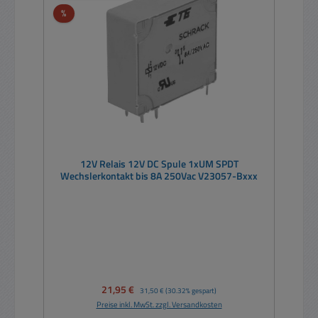
Rabatt
%
12V Relais 12V DC Spule 1xUM SPDT
Wechslerkontakt bis 8A 250Vac V23057-Bxxx
Verkaufspreis:
21,95 €
Regulärer Preis:
31,50 €
(30.32% gespart)
Preise inkl. MwSt. zzgl. Versandkosten