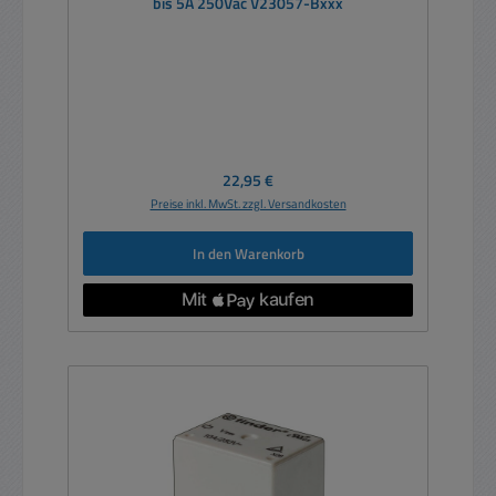
bis 5A 250Vac V23057-Bxxx
Regulärer Preis:
22,95 €
Preise inkl. MwSt. zzgl. Versandkosten
In den Warenkorb