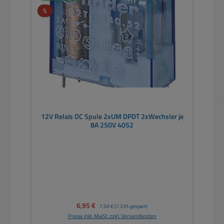
Rabatt
%
12V Relais DC Spule 2xUM DPDT 2xWechsler je
8A 250V 4052
Verkaufspreis:
6,95 €
Regulärer Preis:
7,50 €
(7.33% gespart)
Preise inkl. MwSt. zzgl. Versandkosten