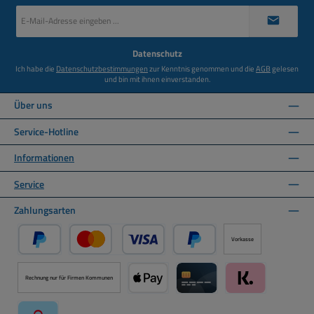
E-
Mail-
Adresse
*
Datenschutz
Ich habe die
Datenschutzbestimmungen
zur Kenntnis genommen und die
AGB
gelesen
und bin mit ihnen einverstanden.
Über uns
Service-Hotline
Informationen
Service
Zahlungsarten
Vorkasse
PayPal
Kredit- oder Debitkarte über PayPal
Später Bezahlen über PayPal
Rechnung nur für Firmen Kommunen
Apple Pay über Mollie Zahlungssystem
Kreditkarte über Mollie Zahl
Klarna über Moll