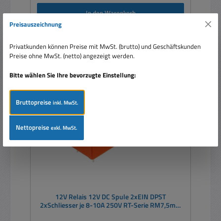
In den Warenkorb
Preisauszeichnung
Privatkunden können Preise mit MwSt. (brutto) und Geschäftskunden
Preise ohne MwSt. (netto) angezeigt werden.
Bitte wählen Sie Ihre bevorzugte Einstellung:
Bruttopreise
inkl. MwSt.
Nettopreise
exkl. MwSt.
12V Relais 12V DC Spule 2xEIN DPST
2xSchliesser je 8-10A 250V RT-Serie RM7,5mm
5,04mm