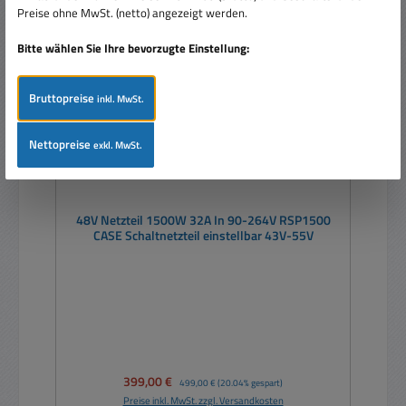
Preise ohne MwSt. (netto) angezeigt werden.
Bitte wählen Sie Ihre bevorzugte Einstellung:
Bruttopreise
inkl. MwSt.
Nettopreise
exkl. MwSt.
48V Netzteil 1500W 32A In 90-264V RSP1500
CASE Schaltnetzteil einstellbar 43V-55V
Verkaufspreis:
399,00 €
Regulärer Preis:
499,00 €
(20.04% gespart)
Preise inkl. MwSt. zzgl. Versandkosten