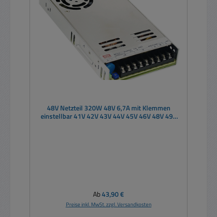
48V Netzteil 320W 48V 6,7A mit Klemmen
einstellbar 41V 42V 43V 44V 45V 46V 48V 49V
50V 51V 52V 53V 54V 55V 56V
Regulärer Preis:
Ab
43,90 €
Preise inkl. MwSt. zzgl. Versandkosten