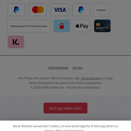
Vorkasse
PayPal
Kredit- oder Debitkarte über PayPal
Später Bezahlen über PayPal
Rechnung nur für Firmen Kommunen
paysafecard über Mollie Zahlungssystem
Apple Pay über Mollie Zahlu
Kreditkarte über
Klarna über Mollie Zahlungssystem
Informationen
Service
Alle Preise inkl. gesetzl. Mehrwertsteuer zzgl.
Versandkosten
und ggf.
Nachnahmegebühren, wenn nicht anders angegeben.
© 2026 HENRI elektronik - Alle Rechte vorbehalten.
Vertrag widerrufen
Diese Website verwendet Cookies, um eine bestmögliche Erfahrung bieten zu
können.
Mehr Informationen ...