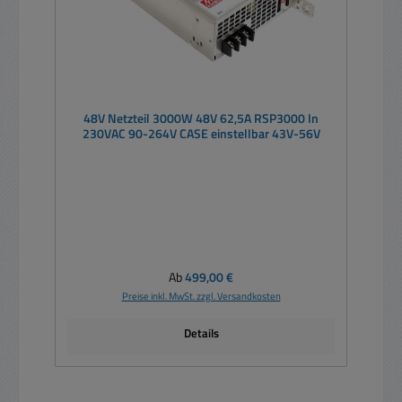
48V Netzteil 3000W 48V 62,5A RSP3000 In
230VAC 90-264V CASE einstellbar 43V-56V
Regulärer Preis:
Ab
499,00 €
Preise inkl. MwSt. zzgl. Versandkosten
Details