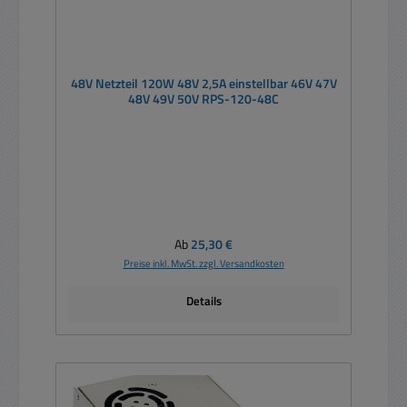
48V Netzteil 120W 48V 2,5A einstellbar 46V 47V
48V 49V 50V RPS-120-48C
Regulärer Preis:
Ab
25,30 €
Preise inkl. MwSt. zzgl. Versandkosten
Details