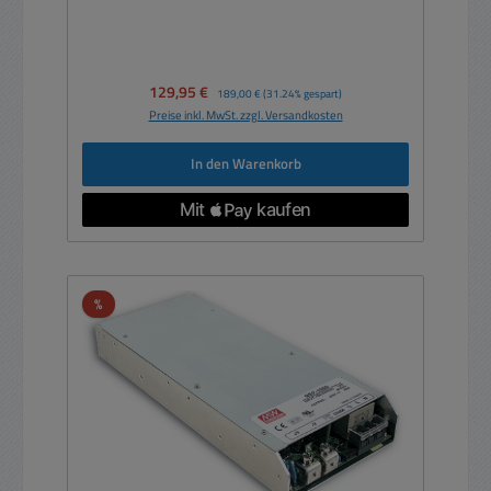
Verkaufspreis:
129,95 €
Regulärer Preis:
189,00 €
(31.24% gespart)
Preise inkl. MwSt. zzgl. Versandkosten
In den Warenkorb
Rabatt
%