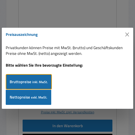
Preisauszeichnung
Privatkunden können Preise mit MwSt. (brutto) und Geschäftskunden
Duo Netzteil 5V 24V 133W 2fach Ausgang Case
Preise ohne MwSt. (netto) angezeigt werden.
Schaltnetzteil
Bitte wählen Sie Ihre bevorzugte Einstellung:
Bruttopreise
inkl. MwSt.
Nettopreise
exkl. MwSt.
Verkaufspreis:
38,50 €
Regulärer Preis:
59,95 €
(35.78% gespart)
Preise inkl. MwSt. zzgl. Versandkosten
In den Warenkorb