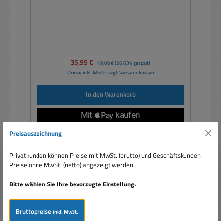
Verkaufspreis:
35,95 €
Regulärer Preis:
49,00 €
(26.63% gespart)
Preise inkl. MwSt. zzgl. Versandkosten
In den Warenkorb
Preisauszeichnung
Privatkunden können Preise mit MwSt. (brutto) und Geschäftskunden
Rabatt
%
Preise ohne MwSt. (netto) angezeigt werden.
Tipp
Bitte wählen Sie Ihre bevorzugte Einstellung:
Bruttopreise
inkl. MwSt.