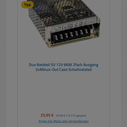
Tipp
Duo Netzteil 5V 12V 66W 2fach Ausgang
2xMinus-Out Case Schaltnetzteil
Verkaufspreis:
25,95 €
Regulärer Preis:
29,90 €
(13.21% gespart)
Preise inkl. MwSt. zzgl. Versandkosten