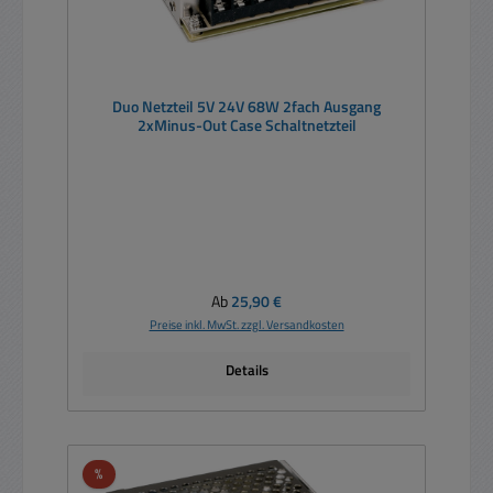
Duo Netzteil 5V 24V 68W 2fach Ausgang
2xMinus-Out Case Schaltnetzteil
Regulärer Preis:
Ab
25,90 €
Preise inkl. MwSt. zzgl. Versandkosten
Details
Rabatt
%