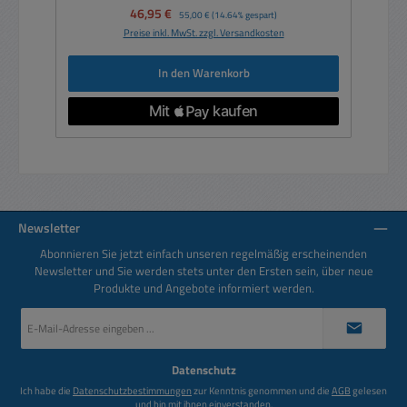
Verkaufspreis:
46,95 €
Regulärer Preis:
55,00 €
(14.64% gespart)
Preise inkl. MwSt. zzgl. Versandkosten
In den Warenkorb
Newsletter
Abonnieren Sie jetzt einfach unseren regelmäßig erscheinenden
Newsletter und Sie werden stets unter den Ersten sein, über neue
Produkte und Angebote informiert werden.
E-
Mail-
Adresse
*
Datenschutz
Ich habe die
Datenschutzbestimmungen
zur Kenntnis genommen und die
AGB
gelesen
und bin mit ihnen einverstanden.