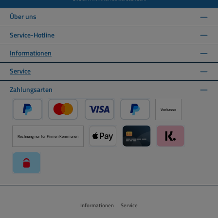
Über uns
Service-Hotline
Informationen
Service
Zahlungsarten
Vorkasse
PayPal
Kredit- oder Debitkarte über PayPal
Später Bezahlen über PayPal
Rechnung nur für Firmen Kommunen
Apple Pay über Mollie Zahlungssystem
Kreditkarte über Mollie Zahl
Klarna über Moll
paysafecard über Mollie Zahlungssystem
Informationen
Service