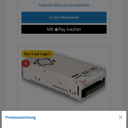
Preise inkl. MwSt. zzgl. Versandkosten
In den Warenkorb
Nur 5 auf Lager!
Rabatt
%
Preisauszeichnung
Quad Netzteil 150W CASE mit 5V -5V 15V -15V