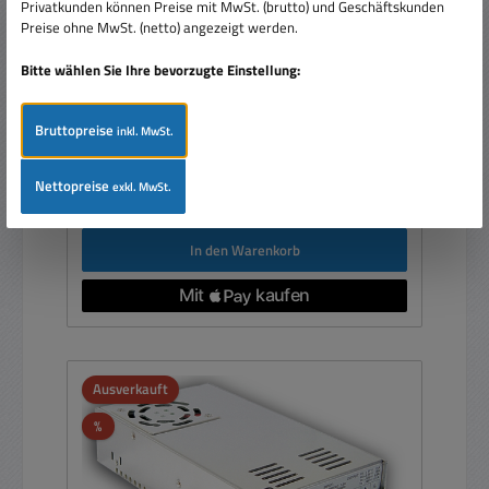
Privatkunden können Preise mit MwSt. (brutto) und Geschäftskunden
Preise ohne MwSt. (netto) angezeigt werden.
Bitte wählen Sie Ihre bevorzugte Einstellung:
Bruttopreise
inkl. MwSt.
Verkaufspreis:
109,00 €
Regulärer Preis:
159,00 €
(31.45% gespart)
Nettopreise
exkl. MwSt.
Preise inkl. MwSt. zzgl. Versandkosten
In den Warenkorb
Ausverkauft
Rabatt
%