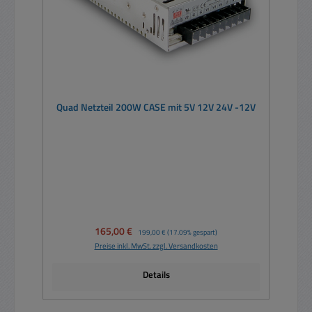
Quad Netzteil 200W CASE mit 5V 12V 24V -12V
Verkaufspreis:
165,00 €
Regulärer Preis:
199,00 €
(17.09% gespart)
Preise inkl. MwSt. zzgl. Versandkosten
Details