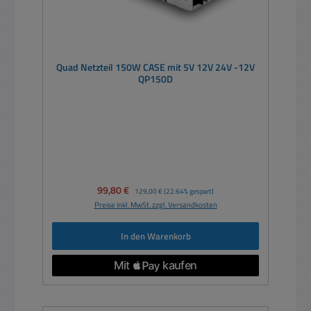
Quad Netzteil 150W CASE mit 5V 12V 24V -12V
QP150D
Verkaufspreis:
99,80 €
Regulärer Preis:
129,00 €
(22.64% gespart)
Preise inkl. MwSt. zzgl. Versandkosten
In den Warenkorb