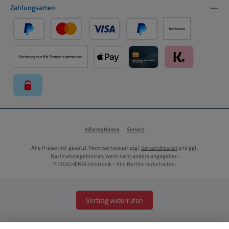
Zahlungsarten
Vorkasse
PayPal
Kredit- oder Debitkarte über PayPal
Später Bezahlen über PayPal
Rechnung nur für Firmen Kommunen
Apple Pay über Mollie Zahlungssystem
Kreditkarte über Mollie Zahl
Klarna über Moll
paysafecard über Mollie Zahlungssystem
Informationen
Service
Alle Preise inkl. gesetzl. Mehrwertsteuer zzgl.
Versandkosten
und ggf.
Nachnahmegebühren, wenn nicht anders angegeben.
© 2026 HENRI elektronik - Alle Rechte vorbehalten.
Vertrag widerrufen