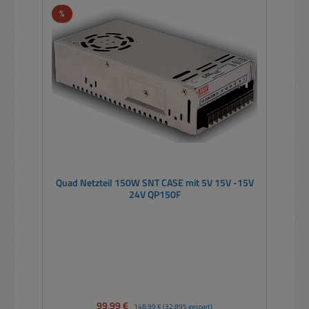
Rabatt
%
Quad Netzteil 150W SNT CASE mit 5V 15V -15V
24V QP150F
Verkaufspreis:
99,99 €
Regulärer Preis:
148,99 €
(32.89% gespart)