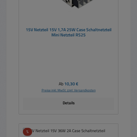
15V Netzteil 15V 1,7A 25W Case Schaltnetzteil
Mini Netzteil RS25
Regulärer Preis:
Ab
10,30 €
Preise inkl. MwSt. zzgl. Versandkosten
Details
Rabatt
%