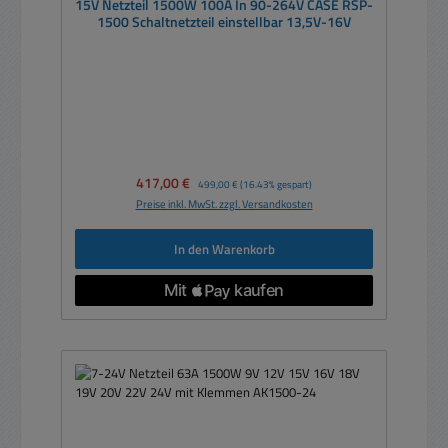
15V Netzteil 1500W 100A In 90-264V CASE RSP-
1500 Schaltnetzteil einstellbar 13,5V-16V
Verkaufspreis:
417,00 €
Regulärer Preis:
499,00 €
(16.43% gespart)
Preise inkl. MwSt. zzgl. Versandkosten
In den Warenkorb