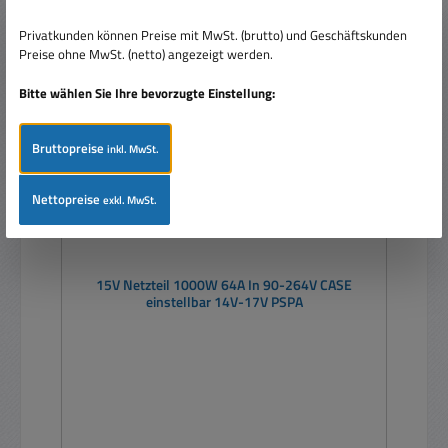
Privatkunden können Preise mit MwSt. (brutto) und Geschäftskunden
Nur 8 auf Lager!
Preise ohne MwSt. (netto) angezeigt werden.
Rabatt
%
Bitte wählen Sie Ihre bevorzugte Einstellung:
Bruttopreise
inkl. MwSt.
Nettopreise
exkl. MwSt.
15V Netzteil 1000W 64A In 90-264V CASE
einstellbar 14V-17V PSPA