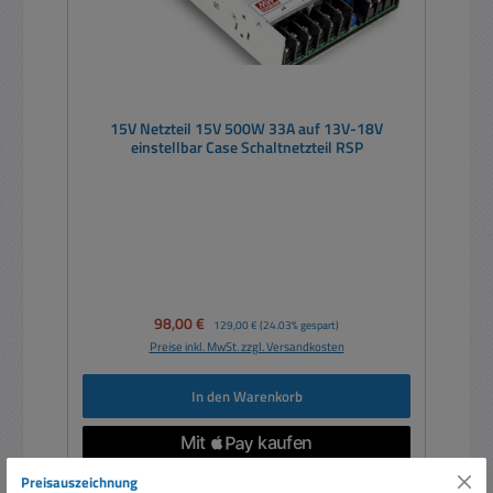
15V Netzteil 15V 500W 33A auf 13V-18V
einstellbar Case Schaltnetzteil RSP
Verkaufspreis:
98,00 €
Regulärer Preis:
129,00 €
(24.03% gespart)
Preise inkl. MwSt. zzgl. Versandkosten
In den Warenkorb
Preisauszeichnung