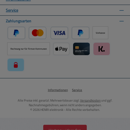
Service
Zahlungsarten
Vorkasse
PayPal
Kredit- oder Debitkarte über PayPal
Später Bezahlen über PayPal
Rechnung nur für Firmen Kommunen
Apple Pay über Mollie Zahlungssystem
Kreditkarte über Mollie Zahl
Klarna über Moll
paysafecard über Mollie Zahlungssystem
Informationen
Service
Alle Preise inkl. gesetzl. Mehrwertsteuer zzgl.
Versandkosten
und ggf.
Nachnahmegebühren, wenn nicht anders angegeben.
© 2026 HENRI elektronik - Alle Rechte vorbehalten.