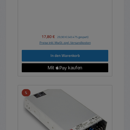
Verkaufspreis:
17,80 €
Regulärer Preis:
29,90 €
(40.47% gespart)
Preise inkl. MwSt. zzgl. Versandkosten
In den Warenkorb
Rabatt
%