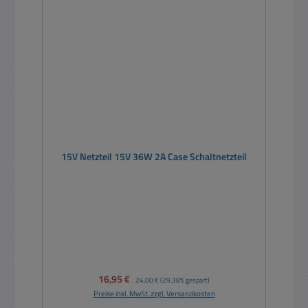
15V Netzteil 15V 36W 2A Case Schaltnetzteil
Verkaufspreis:
16,95 €
Regulärer Preis:
24,00 €
(29.38% gespart)
Preise inkl. MwSt. zzgl. Versandkosten