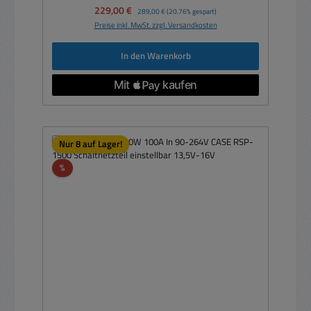
Verkaufspreis:
229,00 €
Regulärer Preis:
289,00 €
(20.76% gespart)
Preise inkl. MwSt. zzgl. Versandkosten
In den Warenkorb
Nur 8 auf Lager!
Rabatt
%