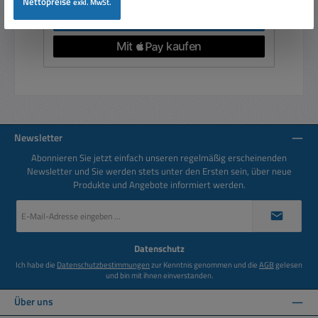
Nettopreise
exkl. MwSt.
In den Warenkorb
Newsletter
Abonnieren Sie jetzt einfach unseren regelmäßig erscheinenden
Newsletter und Sie werden stets unter den Ersten sein, über neue
Produkte und Angebote informiert werden.
E-
Mail-
Adresse
*
Datenschutz
Ich habe die
Datenschutzbestimmungen
zur Kenntnis genommen und die
AGB
gelesen
und bin mit ihnen einverstanden.
Über uns