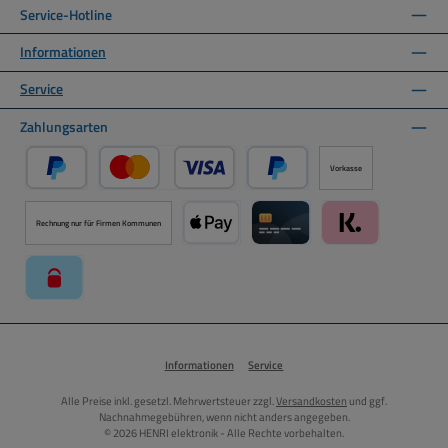
Service-Hotline
Informationen
Service
Zahlungsarten
Vorkasse
PayPal
Kredit- oder Debitkarte über PayPal
Später Bezahlen über PayPal
Rechnung nur für Firmen Kommunen
Apple Pay über Mollie Zahlungssystem
Kreditkarte über Mollie Zahl
Klarna über Moll
paysafecard über Mollie Zahlungssystem
Informationen
Service
Alle Preise inkl. gesetzl. Mehrwertsteuer zzgl.
Versandkosten
und ggf.
Nachnahmegebühren, wenn nicht anders angegeben.
© 2026 HENRI elektronik - Alle Rechte vorbehalten.