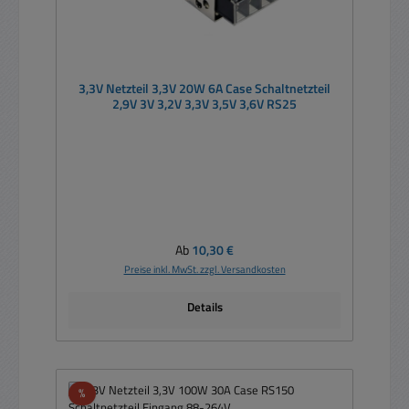
3,3V Netzteil 3,3V 20W 6A Case Schaltnetzteil
2,9V 3V 3,2V 3,3V 3,5V 3,6V RS25
Regulärer Preis:
Ab
10,30 €
Preise inkl. MwSt. zzgl. Versandkosten
Details
Rabatt
%