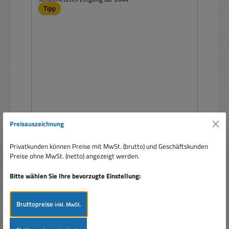
Tipp
3,3V Netzteil 3,3V 100W 30A Case RS150
Preisauszeichnung
Schaltnetzteil Eingang 88-264V
Privatkunden können Preise mit MwSt. (brutto) und Geschäftskunden
Preise ohne MwSt. (netto) angezeigt werden.
Bitte wählen Sie Ihre bevorzugte Einstellung:
Bruttopreise
inkl. MwSt.
Verkaufspreis:
29,95 €
Regulärer Preis:
39,95 €
(25.03% gespart)
Preise inkl. MwSt. zzgl. Versandkosten