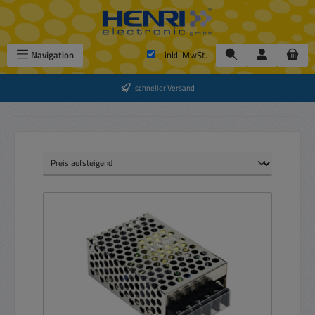
Zum Hauptinhalt springen
Navigation
inkl. MwSt.
schneller Versand