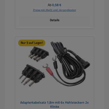
Regulärer Preis:
Ab
0,58 €
Preise inkl. MwSt. zzgl. Versandkosten
Details
Nur 5 auf Lager!
Adapterkabelsatz 1,8m mit 6x Hohlsteckern 2x
Klinke