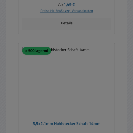
Regulärer Preis:
Ab
1,49 €
Preise inkl. MwSt. zzgl. Versandkosten
Details
> 500 lagernd
5,5x2,1mm Hohlstecker Schaft 14mm