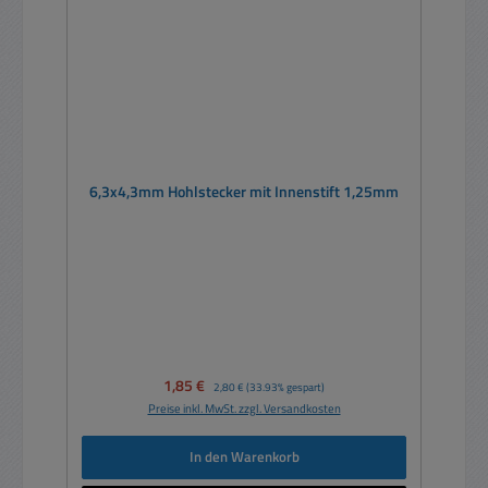
6,3x4,3mm Hohlstecker mit Innenstift 1,25mm
Verkaufspreis:
1,85 €
Regulärer Preis:
2,80 €
(33.93% gespart)
Preise inkl. MwSt. zzgl. Versandkosten
In den Warenkorb