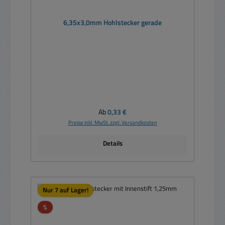
6,35x3,0mm Hohlstecker gerade
Regulärer Preis:
Ab
0,33 €
Preise inkl. MwSt. zzgl. Versandkosten
Details
Nur 7 auf Lager!
Rabatt
%