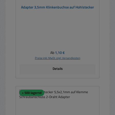
Adapter 3,5mm Klinkenbuchse auf Hohlstecker
Regulärer Preis:
Ab
1,10 €
Preise inkl. MwSt. zzgl. Versandkosten
Details
> 500 lagernd