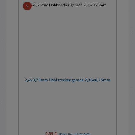
Rabatt
%
2,4x0,75mm Hohlstecker gerade 2,35x0,75mm
Verkaufspreis:
0,55 €
Regulärer Preis:
0,95 €
(42.11% gespart)