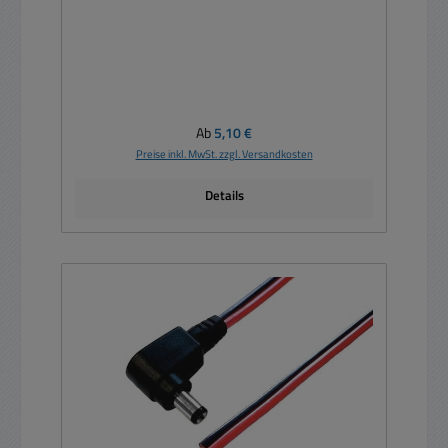
Regulärer Preis:
Ab
5,10 €
Preise inkl. MwSt. zzgl. Versandkosten
Details