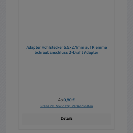
Adapter Hohlstecker 5,5x2,1mm auf Klemme
Schraubanschluss 2-Draht Adapter
Regulärer Preis:
Ab
0,80 €
Preise inkl. MwSt. zzgl. Versandkosten
Details