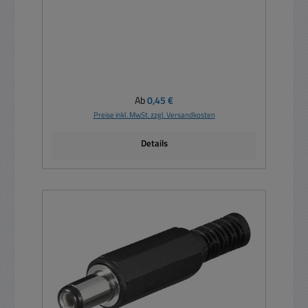
Regulärer Preis:
Ab
0,45 €
Preise inkl. MwSt. zzgl. Versandkosten
Details