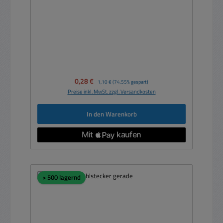
Verkaufspreis:
0,28 €
Regulärer Preis:
1,10 €
(74.55% gespart)
Preise inkl. MwSt. zzgl. Versandkosten
In den Warenkorb
> 500 lagernd