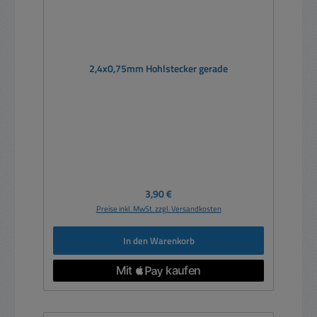
2,4x0,75mm Hohlstecker gerade
Regulärer Preis:
3,90 €
Preise inkl. MwSt. zzgl. Versandkosten
In den Warenkorb