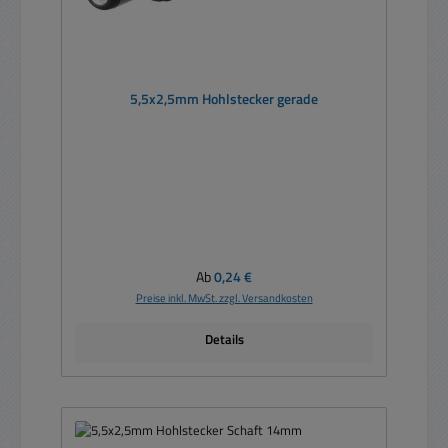
5,5x2,5mm Hohlstecker gerade
Regulärer Preis:
Ab
0,24 €
Preise inkl. MwSt. zzgl. Versandkosten
Details