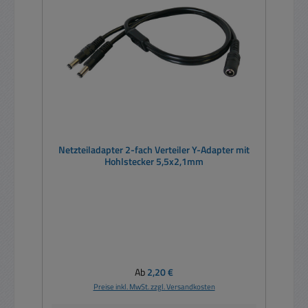
Netzteiladapter 2-fach Verteiler Y-Adapter mit
Hohlstecker 5,5x2,1mm
Regulärer Preis:
Ab
2,20 €
Preise inkl. MwSt. zzgl. Versandkosten