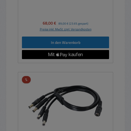
Verkaufspreis:
68,00 €
Regulärer Preis:
89,00 €
(23.6% gespart)
Preise inkl. MwSt. zzgl. Versandkosten
In den Warenkorb
Rabatt
%