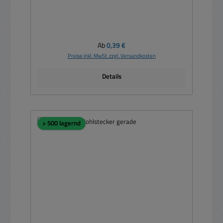
Regulärer Preis:
Ab
0,39 €
Preise inkl. MwSt. zzgl. Versandkosten
Details
> 500 lagernd