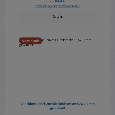
Regulärer Preis:
Ab
5,50 €
Preise inkl. MwSt. zzgl. Versandkosten
Details
Ausverkauft
Anschlusskabel 2m mit Hohlstecker 5,5x2,1mm
gewinkelt