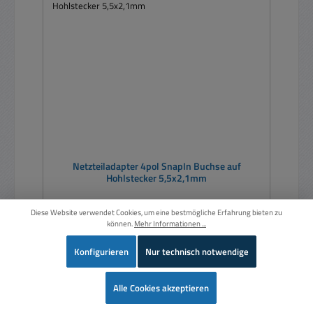
Netzteiladapter 4pol SnapIn Buchse auf
Hohlstecker 5,5x2,1mm
Diese Website verwendet Cookies, um eine bestmögliche Erfahrung bieten zu
können.
Mehr Informationen ...
Konfigurieren
Nur technisch notwendige
Wer
Alle Cookies akzeptieren
Regulärer Preis:
4,95 €
Preise inkl. MwSt. zzgl. Versandkosten