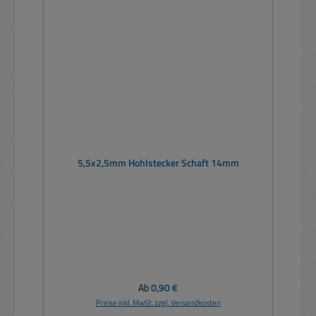
5,5x2,5mm Hohlstecker Schaft 14mm
Regulärer Preis:
Ab
0,90 €
Preise inkl. MwSt. zzgl. Versandkosten