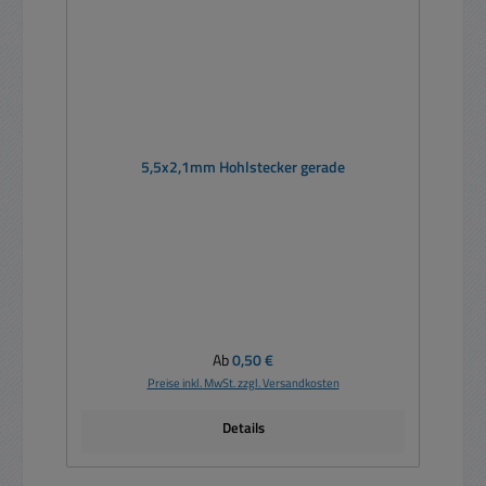
5,5x2,1mm Hohlstecker gerade
Regulärer Preis:
Ab
0,50 €
Preise inkl. MwSt. zzgl. Versandkosten
Details