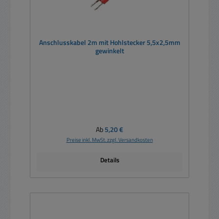
Anschlusskabel 2m mit Hohlstecker 5,5x2,5mm
gewinkelt
Regulärer Preis:
Ab
5,20 €
Preise inkl. MwSt. zzgl. Versandkosten
Details