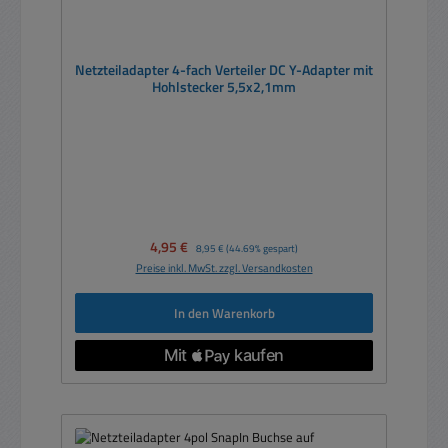
Netzteiladapter 4-fach Verteiler DC Y-Adapter mit
Hohlstecker 5,5x2,1mm
Verkaufspreis:
4,95 €
Regulärer Preis:
8,95 €
(44.69% gespart)
Preise inkl. MwSt. zzgl. Versandkosten
In den Warenkorb