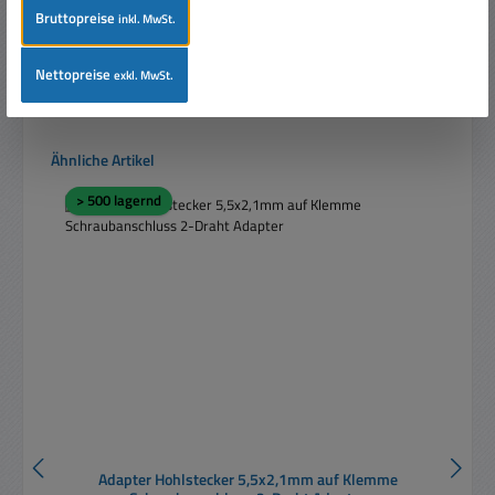
Bruttopreise
inkl. MwSt.
In den Warenkorb
Nettopreise
exkl. MwSt.
Produktgalerie überspringen
Ähnliche Artikel
> 500 lagernd
Adapter Hohlstecker 5,5x2,1mm auf Klemme