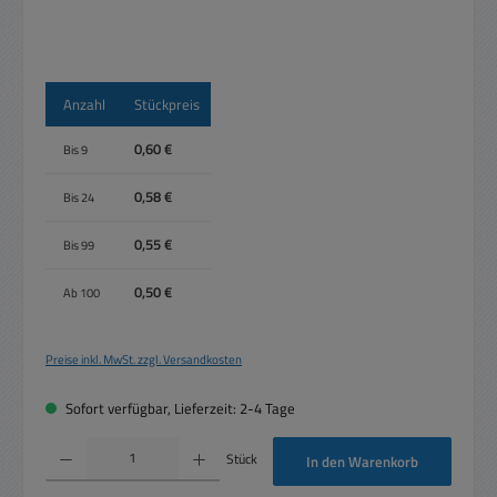
Anzahl
Stückpreis
0,60 €
Bis
9
0,58 €
Bis
24
0,55 €
Bis
99
0,50 €
Ab
100
Preise inkl. MwSt. zzgl. Versandkosten
Sofort verfügbar, Lieferzeit: 2-4 Tage
Produkt Anzahl: Gib den gewünschten Wert ein oder benutze die Schaltflächen um die 
Stück
In den Warenkorb