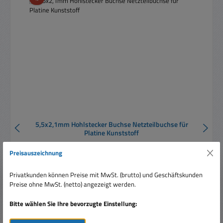
5,5x2,1mm Hohlstecker Buchse Netzteilbuchse für
Platine Kunststoff
Preisauszeichnung
Privatkunden können Preise mit MwSt. (brutto) und Geschäftskunden
Preise ohne MwSt. (netto) angezeigt werden.
Bitte wählen Sie Ihre bevorzugte Einstellung:
Verkaufspreis:
1,60 €
Regulärer Preis:
2,60 €
(38.46% gespart)
Preise inkl. MwSt. zzgl. Versandkosten