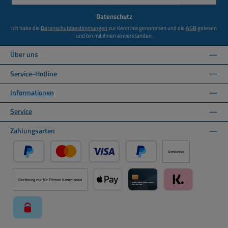
Adresse
*
Datenschutz
Ich habe die
Datenschutzbestimmungen
zur Kenntnis genommen und die
AGB
gelesen
und bin mit ihnen einverstanden.
Über uns
Service-Hotline
Informationen
Service
Zahlungsarten
Vorkasse
PayPal
Kredit- oder Debitkarte über PayPal
Später Bezahlen über PayPal
Rechnung nur für Firmen Kommunen
Apple Pay über Mollie Zahlungssystem
Kreditkarte über Mollie Zahl
Klarna über Moll
paysafecard über Mollie Zahlungssystem