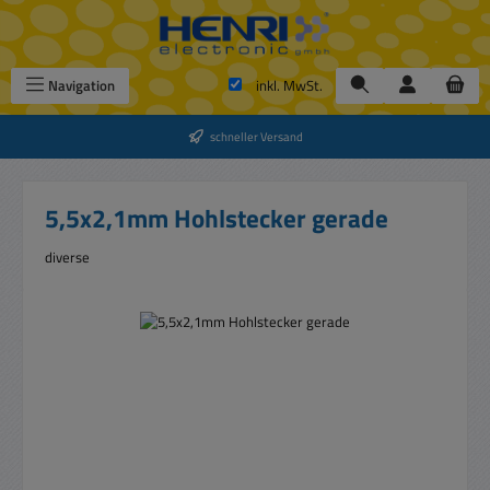
Zum Hauptinhalt springen
Navigation
inkl. MwSt.
schneller Versand
5,5x2,1mm Hohlstecker gerade
diverse
Bildergalerie überspringen