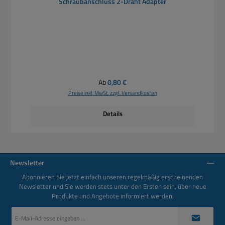
Schraubanschluss 2-Draht Adapter
Regulärer Preis:
Ab
0,80 €
Preise inkl. MwSt. zzgl. Versandkosten
Details
Newsletter
Abonnieren Sie jetzt einfach unseren regelmäßig erscheinenden
Newsletter und Sie werden stets unter den Ersten sein, über neue
Produkte und Angebote informiert werden.
E-
Mail-