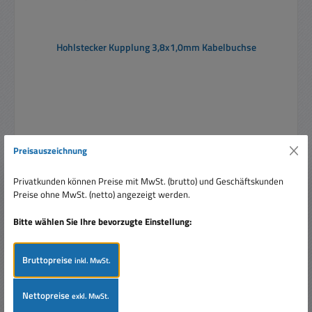
Hohlstecker Kupplung 3,8x1,0mm Kabelbuchse
Preisauszeichnung
Regulärer Preis:
Ab
1,30 €
Privatkunden können Preise mit MwSt. (brutto) und Geschäftskunden
Preise inkl. MwSt. zzgl. Versandkosten
Preise ohne MwSt. (netto) angezeigt werden.
Details
Bitte wählen Sie Ihre bevorzugte Einstellung:
Produktgalerie überspringen
Ähnliche Artikel
Bruttopreise
inkl. MwSt.
Nur 1 auf Lager!
Nettopreise
exkl. MwSt.