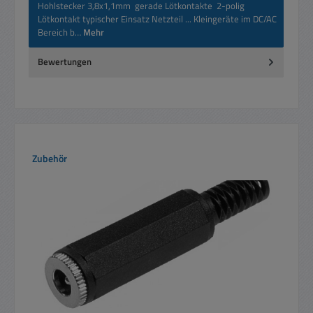
Hohlstecker 3,8x1,1mm gerade Lötkontakte 2-polig
Lötkontakt typischer Einsatz Netzteil ... Kleingeräte im DC/AC
Bereich b…
Mehr
Bewertungen
Produktgalerie überspringen
Zubehör