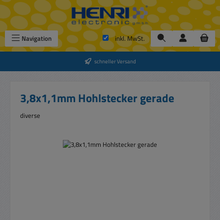
Zum Hauptinhalt springen
Navigation
inkl. MwSt.
schneller Versand
3,8x1,1mm Hohlstecker gerade
diverse
Bildergalerie überspringen