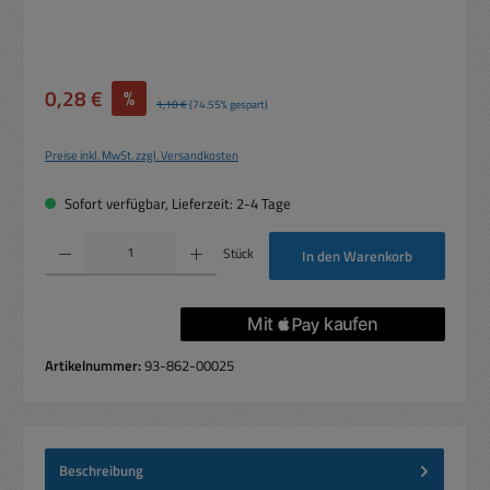
Verkaufspreis:
0,28 €
%
Regulärer Preis:
1,10 €
(74.55% gespart)
Preise inkl. MwSt. zzgl. Versandkosten
Sofort verfügbar, Lieferzeit: 2-4 Tage
Produkt Anzahl: Gib den gewünschten Wert ein oder benutze die Schaltflächen um die 
Stück
In den Warenkorb
Artikelnummer:
93-862-00025
Beschreibung