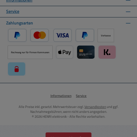
Service
Zahlungsarten
Vorkasse
PayPal
Kredit- oder Debitkarte über PayPal
Später Bezahlen über PayPal
Rechnung nur für Firmen Kommunen
Apple Pay über Mollie Zahlungssystem
Kreditkarte über Mollie Zahl
Klarna über Moll
paysafecard über Mollie Zahlungssystem
Informationen
Service
Alle Preise inkl. gesetzl. Mehrwertsteuer zzgl.
Versandkosten
und ggf.
Nachnahmegebühren, wenn nicht anders angegeben.
© 2026 HENRI elektronik - Alle Rechte vorbehalten.