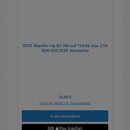
DCDC Wandler Inp 9V-36V auf 12V bis max 2,5A
30W RSD DCDC Konstanter
Regulärer Preis:
34,95 €
Preise inkl. MwSt. zzgl. Versandkosten
In den Warenkorb