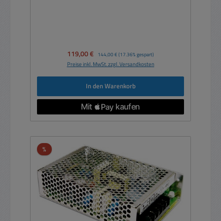
Verkaufspreis:
119,00 €
Regulärer Preis:
144,00 €
(17.36% gespart)
Preise inkl. MwSt. zzgl. Versandkosten
In den Warenkorb
Rabatt
%