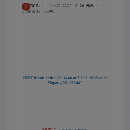
Rabatt
%
DCDC Wandler Inp 72-144V auf 12V 150W oder
Eingang 85..132VAC
Verkaufspreis:
65,00 €
Regulärer Preis:
72,00 €
(9.72% gespart)