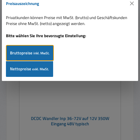
In den Warenkorb
Preisauszeichnung
Privatkunden können Preise mit MwSt. (brutto) und Geschäftskunden
Preise ohne MwSt. (netto) angezeigt werden.
Bitte wählen Sie Ihre bevorzugte Einstellung:
Nur 1 auf Lager!
Rabatt
%
Bruttopreise
inkl. MwSt.
Nettopreise
exkl. MwSt.
DCDC Wandler Inp 36-72V auf 12V 350W
Eingang 48V typisch