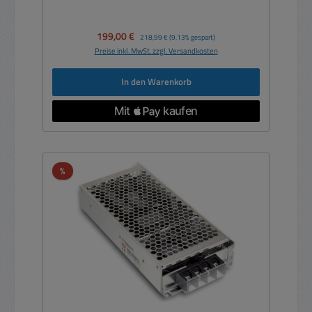
Verkaufspreis:
199,00 €
Regulärer Preis:
218,99 €
(9.13% gespart)
Preise inkl. MwSt. zzgl. Versandkosten
In den Warenkorb
Rabatt
%