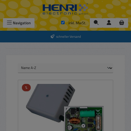
Zum Hauptinhalt springen
Navigation
inkl. MwSt.
schneller Versand
Rabatt
%