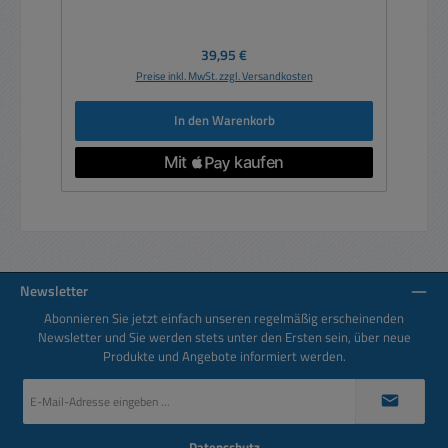
Regulärer Preis:
39,95 €
Preise inkl. MwSt. zzgl. Versandkosten
In den Warenkorb
Newsletter
Abonnieren Sie jetzt einfach unseren regelmäßig erscheinenden
Newsletter und Sie werden stets unter den Ersten sein, über neue
Produkte und Angebote informiert werden.
E-
Mail-
Adresse
*
Datenschutz