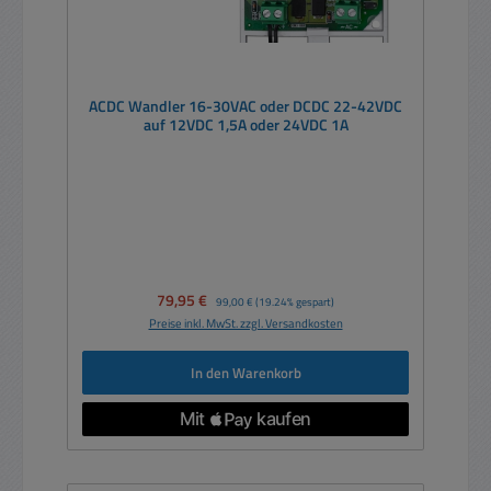
ACDC Wandler 16-30VAC oder DCDC 22-42VDC
auf 12VDC 1,5A oder 24VDC 1A
Verkaufspreis:
79,95 €
Regulärer Preis:
99,00 €
(19.24% gespart)
Preise inkl. MwSt. zzgl. Versandkosten
In den Warenkorb