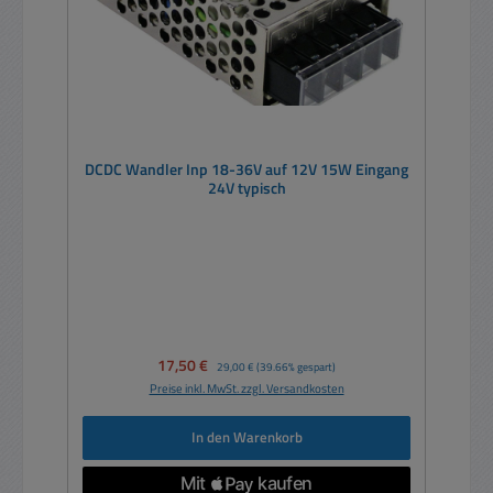
DCDC Wandler Inp 18-36V auf 12V 15W Eingang
24V typisch
Verkaufspreis:
17,50 €
Regulärer Preis:
29,00 €
(39.66% gespart)
Preise inkl. MwSt. zzgl. Versandkosten
In den Warenkorb