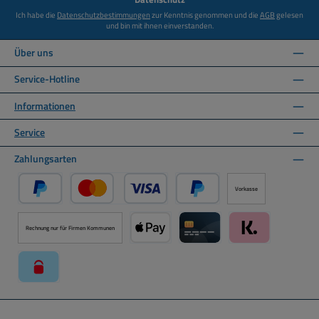
Ich habe die
Datenschutzbestimmungen
zur Kenntnis genommen und die
AGB
gelesen
und bin mit ihnen einverstanden.
Über uns
Service-Hotline
Informationen
Service
Zahlungsarten
Vorkasse
PayPal
Kredit- oder Debitkarte über PayPal
Später Bezahlen über PayPal
Rechnung nur für Firmen Kommunen
Apple Pay über Mollie Zahlungssystem
Kreditkarte über Mollie Zahl
Klarna über Moll
paysafecard über Mollie Zahlungssystem