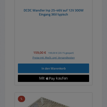
DCDC Wandler Inp 25-46V auf 12V 300W
Eingang 36V typisch
Verkaufspreis:
159,00 €
Regulärer Preis:
199,00 €
(20.1% gespart)
Preise inkl. MwSt. zzgl. Versandkosten
In den Warenkorb
Rabatt
%