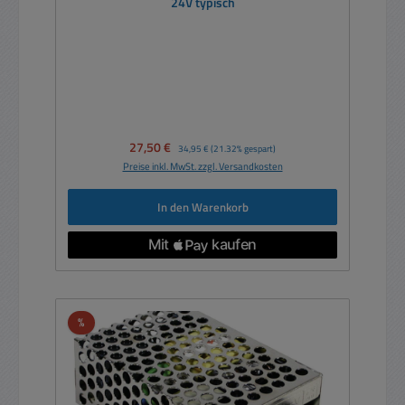
24V typisch
Verkaufspreis:
27,50 €
Regulärer Preis:
34,95 €
(21.32% gespart)
Preise inkl. MwSt. zzgl. Versandkosten
In den Warenkorb
Rabatt
%