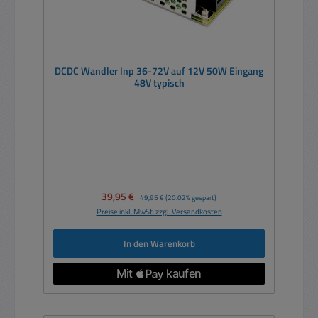
DCDC Wandler Inp 36-72V auf 12V 50W Eingang
48V typisch
Verkaufspreis:
39,95 €
Regulärer Preis:
49,95 €
(20.02% gespart)
Preise inkl. MwSt. zzgl. Versandkosten
In den Warenkorb