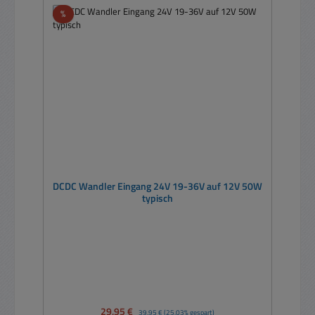
Rabatt
%
DCDC Wandler Eingang 24V 19-36V auf 12V 50W
typisch
Verkaufspreis:
29,95 €
Regulärer Preis:
39,95 €
(25.03% gespart)