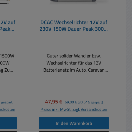
12V auf
DCAC Wechselrichter 12V auf
Peak
230V 150W Dauer Peak 300W
s
mod.Sinus
t 1500W
Guter solider Wandler bzw.
3000W
Wechselrichter für das 12V
Zum
Batterienetz im Auto, Caravan
räten an
oder Boot usw. Dieser sogenannte
 PKW,
Wechselrichter wandelt 12V
ravan
Gleichspannung in 230V
Wechselspannung um. Der
Verkaufspreis:
Regulärer Preis:
47,95 €
 gespart)
69,00 €
(30.51% gespart)
Volt von
Wandler ist mit einer sehr hohen
andkosten
Preise inkl. MwSt. zzgl. Versandkosten
Spitzenleistung von 300W
ausgestattet. Mit diesem Wandler
b
In den Warenkorb
Watt =
können 230V Geräte fast überall