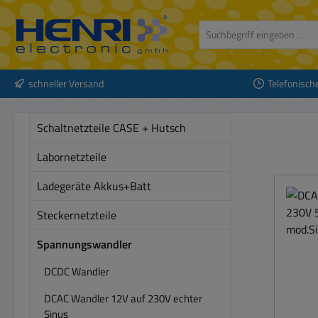
 Hauptinhalt springen
Zur Suche springen
Zur Hauptnavigation springen
schneller Versand
Telefonisch
Schaltnetzteile CASE + Hutsch
Labornetzteile
Ladegeräte Akkus+Batt
Steckernetzteile
Spannungswandler
DCDC Wandler
DCAC Wandler 12V auf 230V echter
Sinus