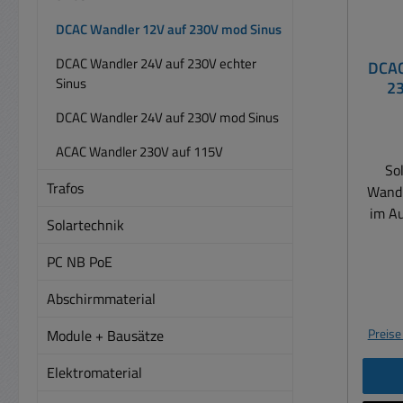
DCAC Wandler 12V auf 230V mod Sinus
DCAC Wandler 24V auf 230V echter
DCAC
Sinus
230V 50
DCAC Wandler 24V auf 230V mod Sinus
ACAC Wandler 230V auf 115V
So
Trafos
Wandl
im Au
Solartechnik
Diese
wand
PC NB PoE
230V 
Abschirmmaterial
Wandl
Spitz
Preise
Module + Bausätze
diese
Ge
Elektromaterial
werd