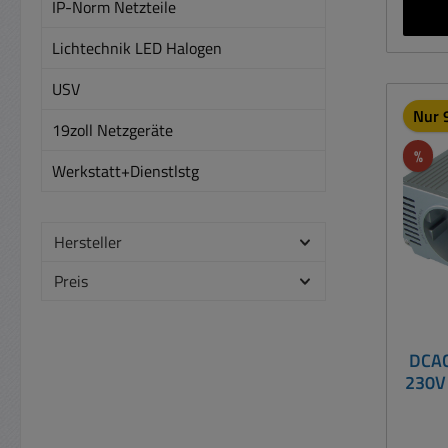
ei
IP-Norm Netzteile
Wechs
Lichtechnik LED Halogen
d
USV
G
Nur 9
19zoll Netzgeräte
Ziga
Rab
%
Werkstatt+Dienstlstg
230VA
In je
E) ist
Hersteller
Sp
Wechs
Preis
für M
Woh
DCAC
Spann
230V
als 
Ger
di