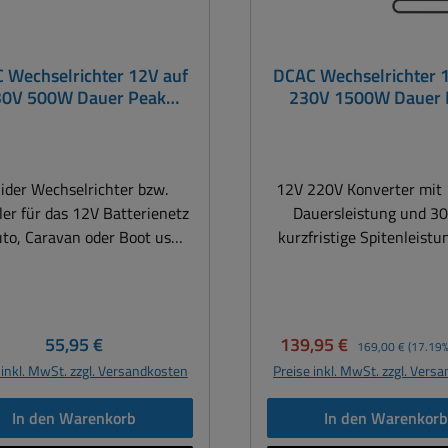
 Wechselrichter 12V auf
DCAC Wechselrichter 
0W Dauer Peak
230V 1500W Dauer 
1000W mod.Sinus
3000W mod.Sinu
lider Wechselrichter bzw.
12V 220V Konverter mi
er für das 12V Batterienetz
Dauersleistung und 
to, Caravan oder Boot usw.
kurzfristige Spitenleistung 
r sogenannte Wechselrichter
Betreiben von 230 Volt Ge
elt 12V Gleichspannung in
12Volt Bordnetzen wie
Wechselspannung um. Der
Transporter, Boote, Ca
er ist mit einer sehr hohen
(Camping) usw. Technische Daten:
Regulärer Preis:
Verkaufspreis:
Regulärer Preis:
55,95 €
139,95 €
169,00 €
(17.19%
enleistung ausgestattet. Mit
Eingangsspannung: 12-15
 inkl. MwSt. zzgl. Versandkosten
Preise inkl. MwSt. zzgl. Vers
m Wandler können 220-240V
der Batterie Ausgangsspannung:
räte fast überall benutzt
230V AC Dauer-,
In den Warenkorb
In den Warenkor
en. Große Möglichkeiten in
Ausgangsleistung: 1500