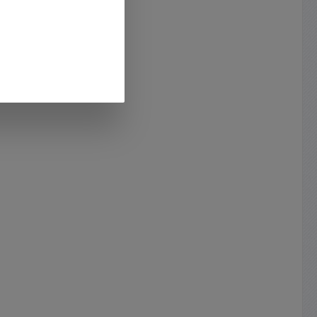
schluß (
usw. Kabelfernbedienung für für
pen,
rden )
WT Combi-S Wechselrichter
Lampen,
utter an
uvwm. Über diese
 Desktop
85% USB-
Kabelfernbedienung kann der
Drucker,
geräte
Wechselrichter ein- oder
d
 Ausgang
ausgeschaltet werden, sowie die
r,
e: 0,5A
Energiesparfunktion aktiviert und
rische
13,8Volt
deaktiviert werden. Durch das 2
hne
3,8V ca.
Meter lange Kabel das optional
), Home
iert /
verlängert werden kann lässt sich
gen, TV,
utz Low
der Wechselrichter auch von
ema,
0,8Volt /
entfernten Orten komfortabel
sgeräte,
0Volt
steuern und überwachen. Die
n,
eingebaute LED Anzeige informiert
er
ung 15-
auch auf der Fernbedienung über
ung,
rlast-
den Zustand des Wechselrichters.
te für
 /
Über diese Kabelfernbedienung
ne,
tegriert
kann der Wechselrichter ein- oder
atz bzw.
 über
ausgeschaltet werden, sowie die