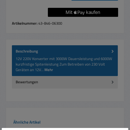
Artikelnummer:
43-846-06300
Beschreibung
12V 220V Konverter mit 3000W Dauersleistung und 6000W
kurzfristige Spitenleistung Zum Betreiben von 230 Volt
Geräten an 12V…
Mehr
Bewertungen
Produktgalerie überspringen
Ähnliche Artikel