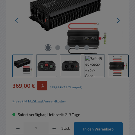
Verkaufspreis:
369,00 €
%
Regulärer Preis:
399,99 €
(7.75% gespart)
Preise inkl. MwSt. zzgl. Versandkosten
Sofort verfügbar, Lieferzeit: 2-3 Tage
Produkt Anzahl: Gib den gewünschten Wert ein oder benutze die Schaltflächen um die 
Stück
In den Warenkorb