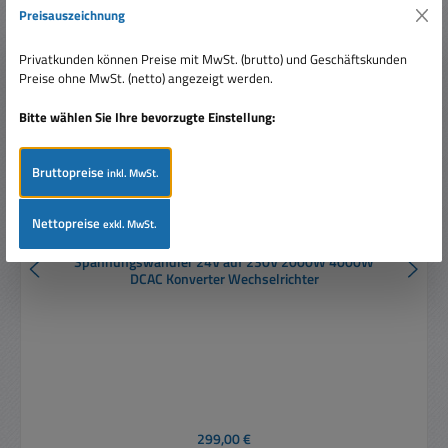
Nur 2 auf Lager!
Preisauszeichnung
Privatkunden können Preise mit MwSt. (brutto) und Geschäftskunden
Preise ohne MwSt. (netto) angezeigt werden.
Bitte wählen Sie Ihre bevorzugte Einstellung:
Bruttopreise
inkl. MwSt.
Nettopreise
exkl. MwSt.
Spannungswandler 24V auf 230V 2000W 4000W
DCAC Konverter Wechselrichter
Regulärer Preis:
299,00 €