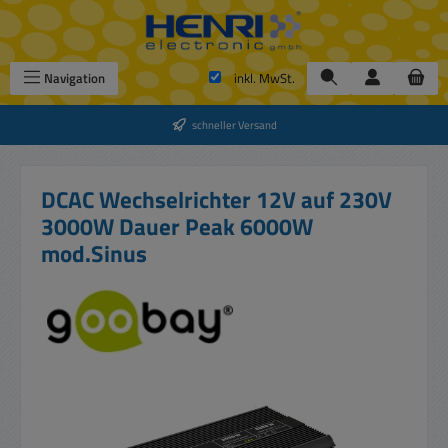
Zum Hauptinhalt springen
Navigation
inkl. MwSt.
schneller Versand
DCAC Wechselrichter 12V auf 230V
3000W Dauer Peak 6000W
mod.Sinus
Bildergalerie überspringen