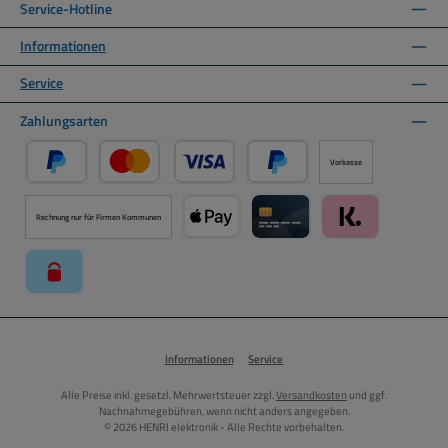
Service-Hotline
Informationen
Service
Zahlungsarten
Vorkasse
PayPal
Kredit- oder Debitkarte über PayPal
Später Bezahlen über PayPal
Rechnung nur für Firmen Kommunen
Apple Pay über Mollie Zahlungssystem
Kreditkarte über Mollie Zahl
Klarna über Moll
paysafecard über Mollie Zahlungssystem
Informationen
Service
Alle Preise inkl. gesetzl. Mehrwertsteuer zzgl.
Versandkosten
und ggf.
Nachnahmegebühren, wenn nicht anders angegeben.
© 2026 HENRI elektronik - Alle Rechte vorbehalten.