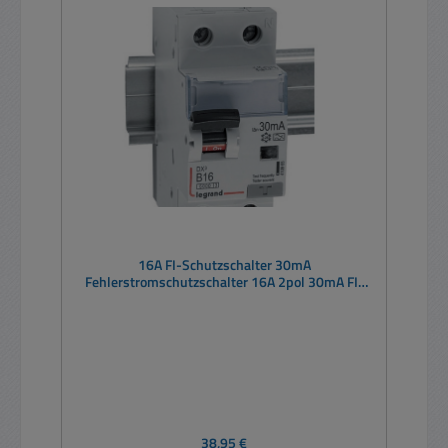
16A FI-Schutzschalter 30mA
Fehlerstromschutzschalter 16A 2pol 30mA FI-
LS-Schalter
Regulärer Preis:
38,95 €