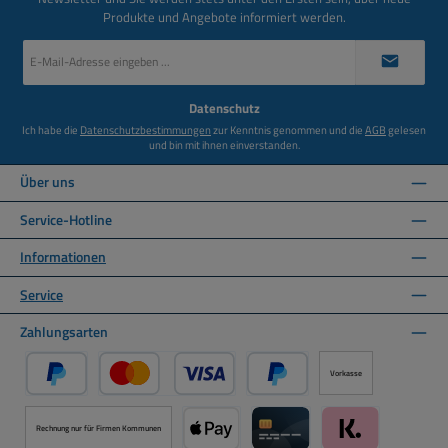
Produkte und Angebote informiert werden.
E-
Mail-
Adresse
*
Datenschutz
Ich habe die
Datenschutzbestimmungen
zur Kenntnis genommen und die
AGB
gelesen
und bin mit ihnen einverstanden.
Über uns
Service-Hotline
Informationen
Service
Zahlungsarten
Vorkasse
PayPal
Kredit- oder Debitkarte über PayPal
Später Bezahlen über PayPal
Rechnung nur für Firmen Kommunen