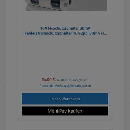
16A FI-Schutzschalter 30mA
Fehlerstromschutzschalter 16A 2pol 30mA FI-
LS-Schalter
Verkaufspreis:
54,00 €
Regulärer Preis:
69,00 €
(21.74% gespart)
Preise inkl. MwSt. zzgl. Versandkosten
In den Warenkorb