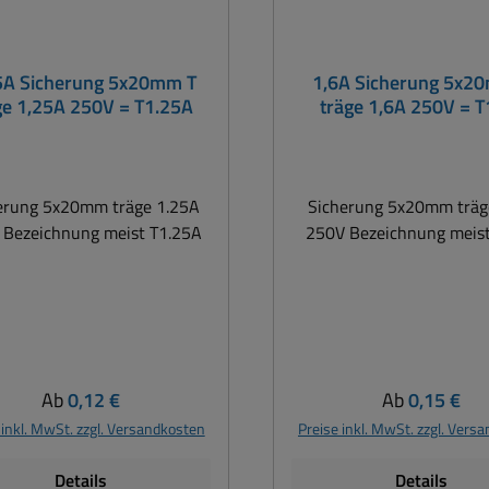
5A Sicherung 5x20mm T
1,6A Sicherung 5x2
ge 1,25A 250V = T1.25A
träge 1,6A 250V = T
erung 5x20mm träge 1.25A
Sicherung 5x20mm träg
 Bezeichnung meist T1.25A
250V Bezeichnung meist
Regulärer Preis:
Regulärer Pre
Ab
0,12 €
Ab
0,15 €
 inkl. MwSt. zzgl. Versandkosten
Preise inkl. MwSt. zzgl. Vers
Details
Details