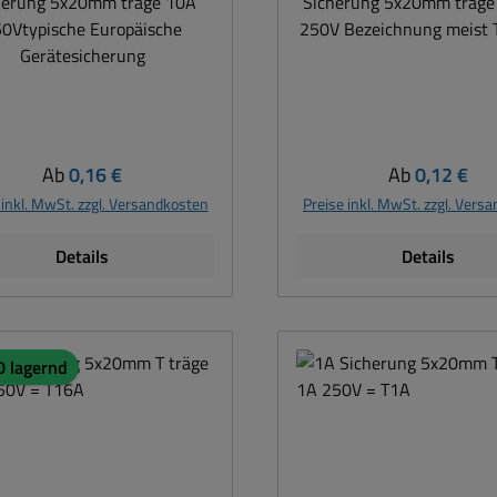
herung 5x20mm träge 10A
Sicherung 5x20mm träg
0Vtypische Europäische
250V Bezeichnung meist
Gerätesicherung
Regulärer Preis:
Regulärer Pre
Ab
0,16 €
Ab
0,12 €
 inkl. MwSt. zzgl. Versandkosten
Preise inkl. MwSt. zzgl. Vers
Details
Details
0 lagernd