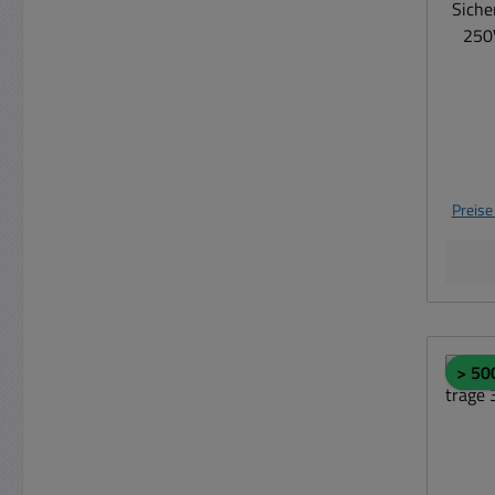
Sich
250V
Preise
> 50