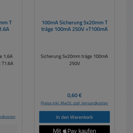
0mm T
100mA Sicherung 5x20mm T
1.6A
träge 100mA 250V =T100mA
e 1,6A
Sicherung 5x20mm träge 100mA
 T1.6A
250V
Regulärer Preis:
0,60 €
Preise inkl. MwSt. zzgl. Versandkosten
is:
andkosten
In den Warenkorb