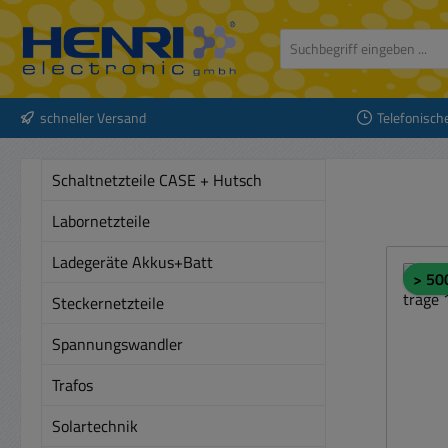
 Hauptinhalt springen
Zur Suche springen
Zur Hauptnavigation springen
schneller Versand
Telefonisch
Schaltnetzteile CASE + Hutsch
Labornetzteile
Ladegeräte Akkus+Batt
> 50
Steckernetzteile
Spannungswandler
Trafos
Solartechnik