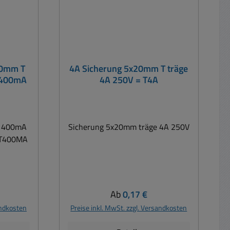
20mm T
4A Sicherung 5x20mm T träge
T400mA
4A 250V = T4A
e 400mA
Sicherung 5x20mm träge 4A 250V
 T400MA
is:
Regulärer Preis:
Ab
0,17 €
andkosten
Preise inkl. MwSt. zzgl. Versandkosten