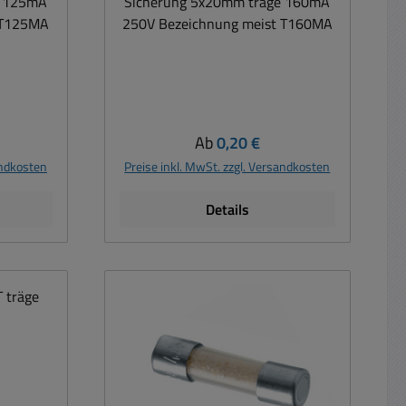
e 125mA
Sicherung 5x20mm träge 160mA
 T125MA
250V Bezeichnung meist T160MA
is:
Regulärer Preis:
Ab
0,20 €
andkosten
Preise inkl. MwSt. zzgl. Versandkosten
Details