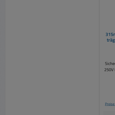
315
trä
Sich
250V 
Preise