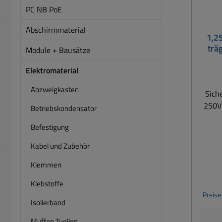
PC NB PoE
Abschirmmaterial
1,2
trä
Module + Bausätze
Elektromaterial
Abzweigkasten
Sich
250V
Betriebskondensator
Befestigung
Kabel und Zubehör
Klemmen
Klebstoffe
Preise
Isolierband
Muffen Tuellen