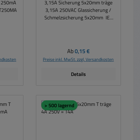
e 250mA
3,15A Sicherung 5x20mm träge
 T250MA
3,15A 250VAC Glassicherung /
Schmelzsicherung 5x20mm IEC
Standard Sicherung = IEC60127-2
Ausschaltvermögen Auslösezeit:
träge geeignet für pulsförmige
Dauerströme als Primärschutz in
is:
Regulärer Preis:
Ab
0,15 €
Geräten aller Art Material Körper:
andkosten
Preise inkl. MwSt. zzgl. Versandkosten
Glas Material Endkappen: Glasrohr
/ Kupferlegierung vernickelt
Details
> 500 lagernd