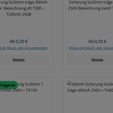
erung 5x20mm träge 200mA
Sicherung 5x20mm träg
 Bezeichnung oft T200 ...
250V Bezeichnung meist
T200mA 250B
Regulärer Preis:
Regulärer Pre
Ab
0,20 €
Ab
0,20 €
 inkl. MwSt. zzgl. Versandkosten
Preise inkl. MwSt. zzgl. Vers
Details
Details
0 lagernd