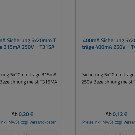
mA Sicherung 5x20mm T
400mA Sicherung 5x
ge 315mA 250V = T315A
träge 400mA 250V = 
erung 5x20mm träge 315mA
Sicherung 5x20mm träg
Bezeichnung meist T315MA
250V Bezeichnung meist
Regulärer Preis:
Regulärer Pre
Ab
0,20 €
Ab
0,12 €
 inkl. MwSt. zzgl. Versandkosten
Preise inkl. MwSt. zzgl. Vers