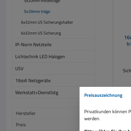
5x20mm mittelträge
5x20mm träge
6x32mm US Sicherungshalter
6x32mm US Sicherung
16
t
IP-Norm Netzteile
Lichtechnik LED Halogen
USV
Sic
19zoll Netzgeräte
Werkstatt+Dienstlstg
Preisauszeichnung
Privatkunden können Pr
Hersteller
Preise
werden.
Preis