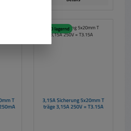
> 500 lagernd
20mm T
3,15A Sicherung 5x20mm T
T250mA
träge 3,15A 250V = T3.15A