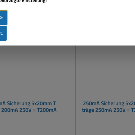
bevorzugte Einstellung:
t.
> 500 lagernd
t.
mA Sicherung 5x20mm T
250mA Sicherung 5x
e 200mA 250V = T200mA
träge 250mA 250V = 