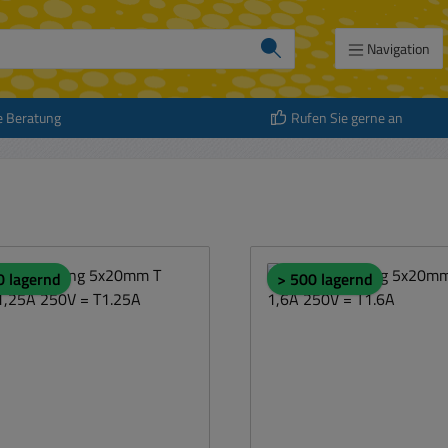
Navigation
e Beratung
Rufen Sie gerne an
0 lagernd
> 500 lagernd