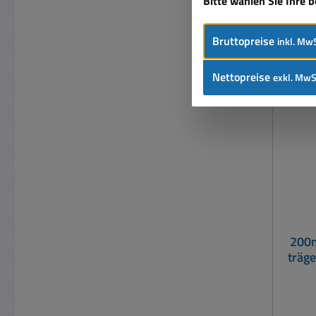
Bitte wählen Sie Ihre 
Bruttopreise
inkl. MwS
Nettopreise
exkl. MwS
200
träg