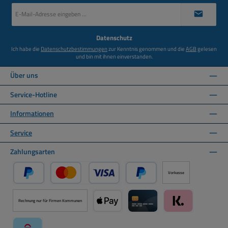
E-
Mail-
Adresse
*
Datenschutz
Ich habe die
Datenschutzbestimmungen
zur Kenntnis genommen und die
AGB
gelesen
und bin mit ihnen einverstanden.
Über uns
Service-Hotline
Informationen
Service
Zahlungsarten
Vorkasse
PayPal
Kredit- oder Debitkarte über PayPal
Später Bezahlen über PayPal
Rechnung nur für Firmen Kommunen
Apple Pay über Mollie Zahlungssystem
Kreditkarte über Mollie Zahl
Klarna über Moll