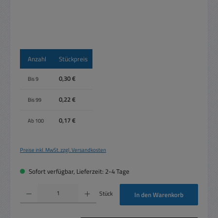
Anzahl
Stückpreis
0,30 €
Bis
9
0,22 €
Bis
99
0,17 €
Ab
100
Preise inkl. MwSt. zzgl. Versandkosten
Sofort verfügbar, Lieferzeit: 2-4 Tage
Produkt Anzahl: Gib den gewünschten Wert ein oder benutze die Schaltflächen um die 
Stück
In den Warenkorb