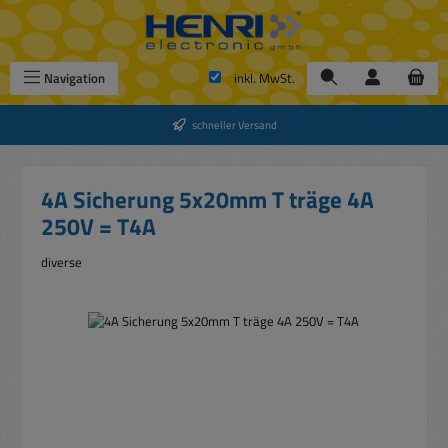
Zum Hauptinhalt springen
Navigation
inkl. MwSt.
schneller Versand
4A Sicherung 5x20mm T träge 4A
250V = T4A
diverse
Bildergalerie überspringen