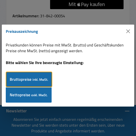
Artikelnummer:
31-842-00054
Preisauszeichnung
Privatkunden können Preise mit MwSt. (brutto) und Geschäftskunden
Beschreibung
Preise ohne MwSt. (netto) angezeigt werden.
Sicherung 5x20mm träge 4A 250V
Bitte wählen Sie Ihre bevorzugte Einstellung:
Bewertungen
Bruttopreise
inkl. MwSt.
Nettopreise
exkl. MwSt.
Newsletter
Abonnieren Sie jetzt einfach unseren regelmäßig erscheinenden
Newsletter und Sie werden stets unter den Ersten sein, über neue
Produkte und Angebote informiert werden.