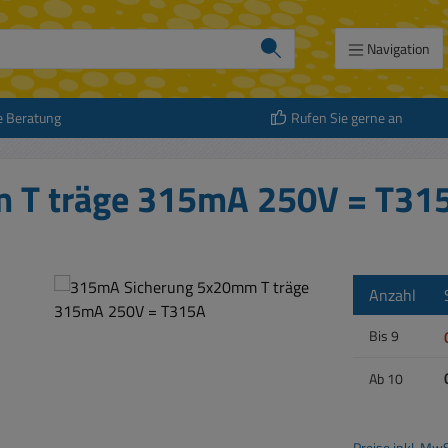
Navigation
e Beratung
Rufen Sie gerne an
 T träge 315mA 250V = T31
Anzahl
Bis
9
Ab
10
Preise inkl. Mw