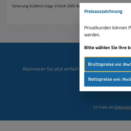
Sicherung 5x20mm träge 315mA 250V
Bezeichnung meist T315MA
Preisauszeichnung
Privatkunden können Pr
werden.
Bitte wählen Sie Ihre 
Bruttopreise
inkl. MwS
Abonnieren Sie jetzt einfach unseren regelmäßig ersc
Nettopreise
exkl. MwS
Ich habe die
Datensch