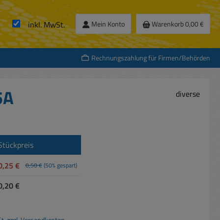
inkl. MwSt.
Mein Konto
Warenkorb
0,00 €
Rechnungszahlung für Firmen/Behörden
5A
diverse
Stückpreis
0,25 €
0,50 €
(50% gespart)
0,20 €
St. zzgl. Versandkosten