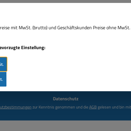
eise mit MwSt. (brutto) und Geschäftskunden Preise ohne MwSt. 
bevorzugte Einstellung:
Newsletter
t.
heinenden Newsletter und Sie werden stets unter den Ersten sei
t.
E-
Mail-
Adresse
Datenschutz
*
utzbestimmungen
zur Kenntnis genommen und die
AGB
gelesen und bin mit