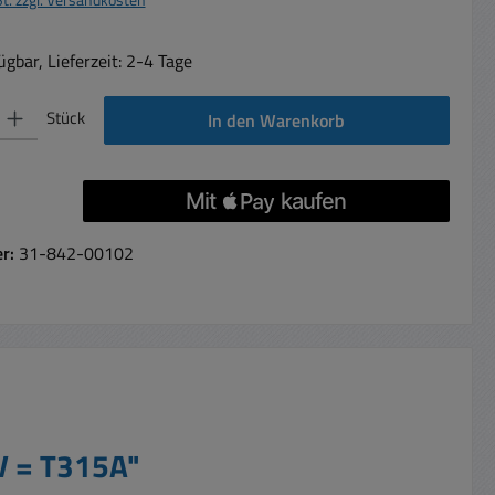
gbar, Lieferzeit: 2-4 Tage
 Gib den gewünschten Wert ein oder benutze die Schaltflächen um die Anzahl 
Stück
In den Warenkorb
er:
31-842-00102
V = T315A"