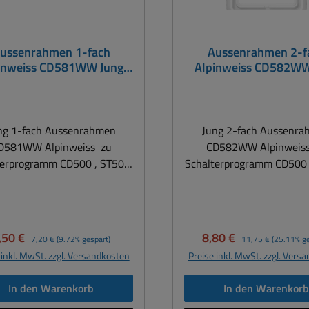
ussenrahmen 1-fach
Aussenrahmen 2-f
inweiss CD581WW Jung
Alpinweiss CD582WW
nnenrahmen 68x68mm
Innenrahmen 68x
ng 1-fach Aussenrahmen
Jung 2-fach Aussenr
D581WW Alpinweiss zu
CD582WW Alpinweiss 
terprogramm CD500 , ST500,
Schalterprogramm CD500 
50 Diesen Aussenrahmen
ST550 Diesen Aussenr
igen Sie nur, wenn die Dose
benötigen Sie nur, wenn 
montiert wird. Im Verbund
einzeln montiert wird. Im Verbund
 anderen Steckdosen zum
mit anderen Steckdose
erkaufspreis:
Regulärer Preis:
Verkaufspreis:
Regulärer Preis:
,50 €
8,80 €
7,20 €
(9.72% gespart)
11,75 €
(25.11% ge
spiel 2fach-, 3fach-, oder
Beispiel 2fach-, 3fach-
 inkl. MwSt. zzgl. Versandkosten
Preise inkl. MwSt. zzgl. Vers
endrahmen benötigen Sie
4fach- Blendrahmen benötigen Sie
sen Einzelrahmen nicht zu
diesen Einzelrahmen ni
In den Warenkorb
In den Warenkor
terprogramm CD500 , ST500,
Schalterprogramm CD500 