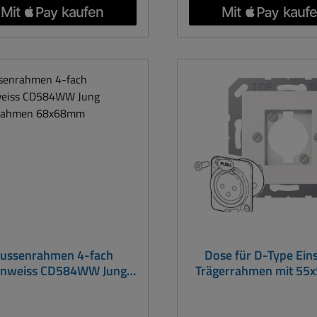
 Aussenabmessungen: 81 x
ST550 Aussenabmessunge
 Innenfenster: 69 x 69mm
152mm Innenfenster: 69
ssende Dosen ... Deckel...
Passende Dosen ... Deck
blenden .... siehe Zubehör-
Innenblenden .... siehe Z
Register
Register
att
ussenrahmen 4-fach
Dose für D-Type Ein
inweiss CD584WW Jung
Trägerrahmen mit 5
nnenrahmen 68x68mm
Blende Jung AS-Se