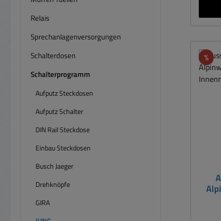
ST550
81mm
Relais
Pa
Sprechanlagenversorgungen
Innen
Schalterdosen
Rab
%
Schalterprogramm
Aufputz Steckdosen
Aufputz Schalter
DIN Rail Steckdose
Einbau Steckdosen
Busch Jaeger
A
Drehknöpfe
Alp
I
GIRA
JUNG