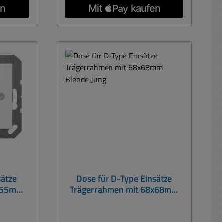
n: 81 x
ST550 Aussenabmessungen: 81 x
 x 69mm
223mm Innenfenster: 69 x 69mm
el...
Passende Dosen ... Deckel...
ubehör-
Innenblenden .... siehe Zubehör-
Register
sätze
Dose für D-Type Einsätze
5x55mm
Trägerrahmen mit 68x68mm
rie
Blende Jung