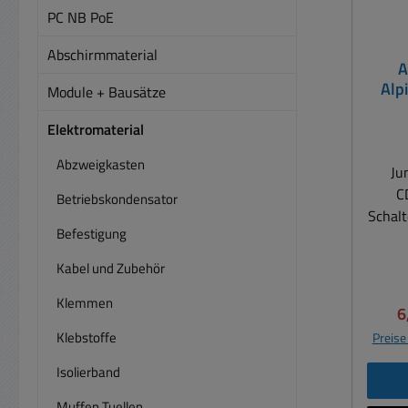
PC NB PoE
Abschirmmaterial
A
Alp
Module + Bausätze
I
Elektromaterial
Abzweigkasten
Ju
C
Betriebskondensator
Schal
Befestigung
ST5
benöt
Kabel und Zubehör
einzeln 
Klemmen
mit
V
6
Bei
Klebstoffe
Preise
4fach- Bl
die
Isolierband
Schal
Muffen Tuellen