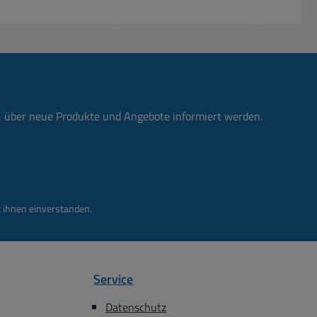
hne usw.
z.B. zu folgenden CD58x Serie Bst
e D-Type
Nr 39-875-00595 = 1-fach
egister)
Aussenrahmen CD58x Serie Bst Nr
Con,
39-875-00441 = 2-fach
inch,
Aussenrahmen CD58x Serie Bst Nr
re usw.
39-875-00596 = 3-fach
äger /
Aussenrahmen CD58x Serie Bst Nr
n, über neue Produkte und Angebote informiert werden.
ptional
39-875-00597 = 4-fach
tigt nur
Aussenrahmen CD58x Serie Bst
ngeben )
Nr 39-875-00605 = 5-fach
olgenden
Aussenrahmen CD58x Serie Bst Nr
39-849-01300 = Steckdose 3polig
 ihnen einverstanden.
rahmen
16A 230VAC pas. zum Programm
-875-
rahmen
-875-
Service
rahmen
-875-
Datenschutz