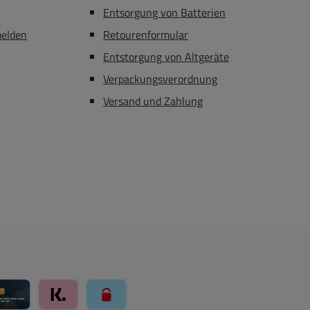
rahmen
Entsorgung von Batterien
-875-
rahmen
melden
Retourenformular
-849-
Entstorgung von Altgeräte
ig 16A
Verpackungsverordnung
amm Bst
dose mit
Versand und Zahlung
 230VAC
m