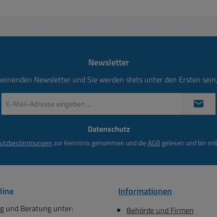
Gastronomie, Bistros, Bü
Optional erhältlich divers
Einsätze (siehe Zubehör-R
für LAN-RJ45, Power
Speacon, HDMI, USB, C
Newsletter
Klinke, XLR, BNC, Firewi
Lieferumfang: Metalltr
heinenden Newsletter und Sie werden stets unter den Ersten sei
Blende / 4 Schrauben O
E-
erhältlich ( ggf. fals benö
Mail-
Bst-Nr unter der Suche ei
Adresse
: Ideal passend z.B. zu f
Datenschutz
*
AS58x Serie Bst Nr 39-875-
utzbestimmungen
zur Kenntnis genommen und die
AGB
gelesen und bin mit
00598 = 1-fach Aussen
AS58x Serie Bst Nr 39
00440 = 2-fach Aussen
AS58x Serie Bst Nr 39
line
Informationen
00442 = 3-fach Aussen
AS58x Serie Bst Nr 39
g und Beratung unter:
Behörde und Firmen