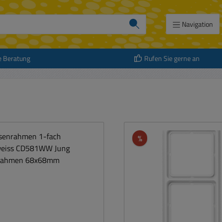
Navigation
e Beratung
Rufen Sie gerne an
att
Rabatt
%