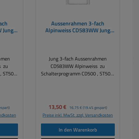
ach
Aussenrahmen 3-fach
 Jung
Alpinweiss CD583WW Jung
68mm
Innenrahmen 68x68mm 3er
Blende
ahmen
Jung 3-fach Aussenrahmen
zu
CD583WW Alpinweiss zu
, ST500,
Schalterprogramm CD500 , ST500,
ahmen
ST550 Diesen Aussenrahmen
die Dose
benötigen Sie nur, wenn die Dose
einzeln montiert wird. Im Verbund
n zum
mit anderen Steckdosen zum
Verkaufspreis:
Regulärer Preis:
13,50 €
spart)
16,75 €
(19.4% gespart)
, oder
Beispiel 2fach-, 3fach-, oder
andkosten
Preise inkl. MwSt. zzgl. Versandkosten
4fach- Blendrahmen benötigen Sie
cht zu
diesen Einzelrahmen nicht zu
b
In den Warenkorb
, ST500,
Schalterprogramm CD500 , ST500,