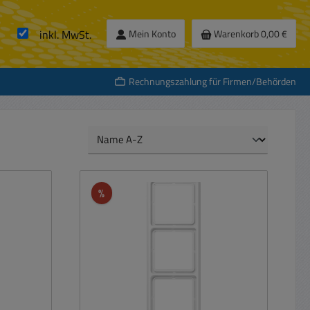
inkl. MwSt.
Mein Konto
Warenkorb
0,00 €
Rechnungszahlung für Firmen/Behörden
Rabatt
%