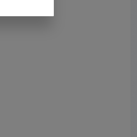
roplast
x 27,8mm Durchmesser für D-Type
che :
Buchse: 24,0mm Lieferumfang:
Metallträger / Blende / 4
aube
Schrauben Einzeln montierbar
 Blende
oder auch kombinierbar mit dem
se
Flächenprogramm der Firma Jung
Farbe:
CD500 / AS58x. Auch verwendbar
eiss)
in Heimbereich, Büros,
en: 71 x
Sporthallen,
x 55mm
Vereinsheimen, Hotels,
uch 32,8
Gastronomie, Bistros, Bühne usw.
r D-Type
Optional erhältlich diverse D-Type
Einsätze (siehe Zubehör-Register)
ch
für LAN-RJ45, PowerCon,
em
Speacon, HDMI, USB, Cinch,
ma Jung
Klinke, XLR, BNC, Firewire usw.
ar in
Optional erhältlich ( ggf. fals
thallen,
benötigt nur Bst-Nr unter der
ls,
Suche eingeben ) : Ideal passend