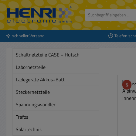
 Hauptinhalt springen
Zur Suche springen
Zur Hauptnavigation springen
schneller Versand
Telefonisch
Schaltnetzteile CASE + Hutsch
Labornetzteile
Ladegeräte Akkus+Batt
Rab
%
Steckernetzteile
Spannungswandler
Trafos
Solartechnik