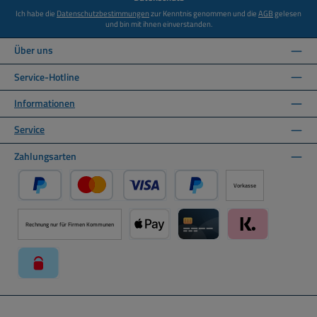
Ich habe die
Datenschutzbestimmungen
zur Kenntnis genommen und die
AGB
gelesen
und bin mit ihnen einverstanden.
Über uns
Service-Hotline
Informationen
Service
Zahlungsarten
Vorkasse
PayPal
Kredit- oder Debitkarte über PayPal
Später Bezahlen über PayPal
Rechnung nur für Firmen Kommunen
Apple Pay über Mollie Zahlungssystem
Kreditkarte über Mollie Zahl
Klarna über Moll
paysafecard über Mollie Zahlungssystem