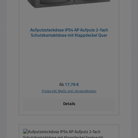
Aufputzsteckdose IP54 AP Aufputz 2-fach
Schutzkontaktdose mit Klappdeckel Quer
Regulärer Preis:
Ab
17,79 €
Preise inkl. MwSt. zzgl. Versandkosten
Details