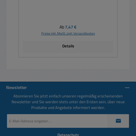
Regulärer Preis:
Ab
7,47 €
Preise inkl. MwSt. zzgl. Versandkosten
Details
Newsletter
Abonnieren Sie jetzt einfach unseren regelmäßig erscheinenden
Newsletter und Sie werden stets unter den Ersten sein, über neue
Produkte und Angebote informiert werden.
E-
Mail-
Adresse
*
Datenschutz