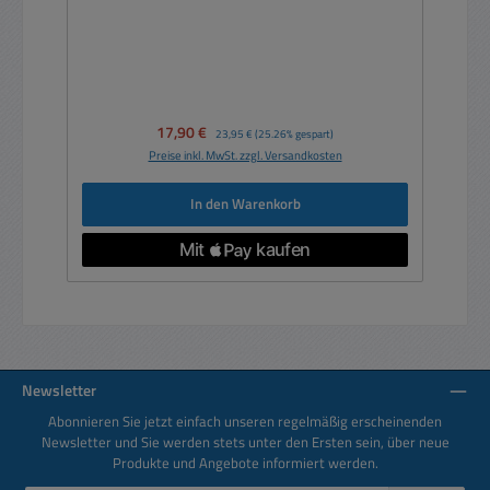
Verkaufspreis:
17,90 €
Regulärer Preis:
23,95 €
(25.26% gespart)
Preise inkl. MwSt. zzgl. Versandkosten
In den Warenkorb
Newsletter
Abonnieren Sie jetzt einfach unseren regelmäßig erscheinenden
Newsletter und Sie werden stets unter den Ersten sein, über neue
Produkte und Angebote informiert werden.