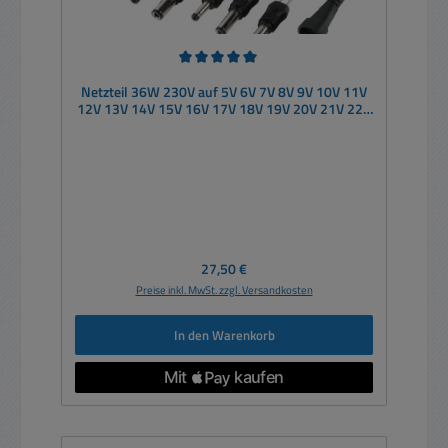
Durchschnittliche Bewertung von 5 von 5 Sternen
Netzteil 36W 230V auf 5V 6V 7V 8V 9V 10V 11V
12V 13V 14V 15V 16V 17V 18V 19V 20V 21V 22V
23V 24V
Regulärer Preis:
27,50 €
Preise inkl. MwSt. zzgl. Versandkosten
In den Warenkorb