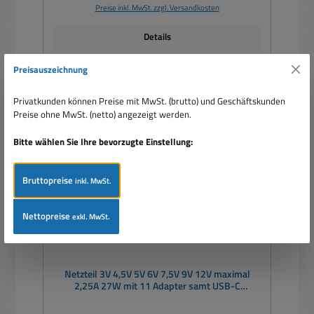
Preise inkl. MwSt. zzgl. Versandkosten
Details
Preisauszeichnung
Privatkunden können Preise mit MwSt. (brutto) und Geschäftskunden
Rabatt
%
Preise ohne MwSt. (netto) angezeigt werden.
Tipp
Bitte wählen Sie Ihre bevorzugte Einstellung:
Bruttopreise
inkl. MwSt.
Nettopreise
exkl. MwSt.
Netzteil 3V 4,5V 5V 6V 7,5V 9V 12V maximal
2,25A 27W mit 11 Adapter samt USB-C
Ladegerät