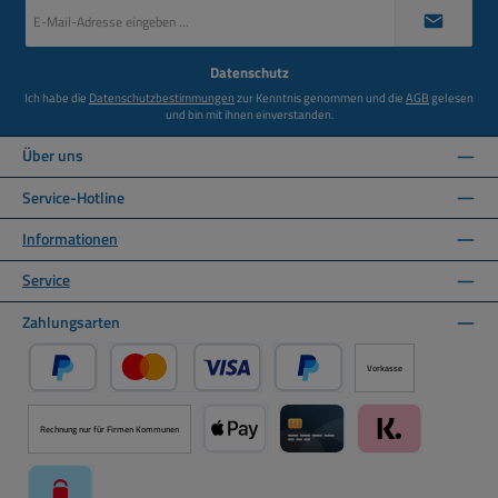
E-
Mail-
Adresse
*
Datenschutz
Ich habe die
Datenschutzbestimmungen
zur Kenntnis genommen und die
AGB
gelesen
und bin mit ihnen einverstanden.
Über uns
Service-Hotline
Informationen
Service
Zahlungsarten
Vorkasse
PayPal
Kredit- oder Debitkarte über PayPal
Später Bezahlen über PayPal
Rechnung nur für Firmen Kommunen
Apple Pay über Mollie Zahlungssystem
Kreditkarte über Mollie Zahl
Klarna über Moll