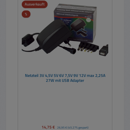
Ausverkauft
Rabatt
%
Netzteil 3V 4,5V 5V 6V 7,5V 9V 12V max 2,25A
27W mit USB Adapter
Verkaufspreis:
14,75 €
Regulärer Preis:
26,95 €
(45.27% gespart)