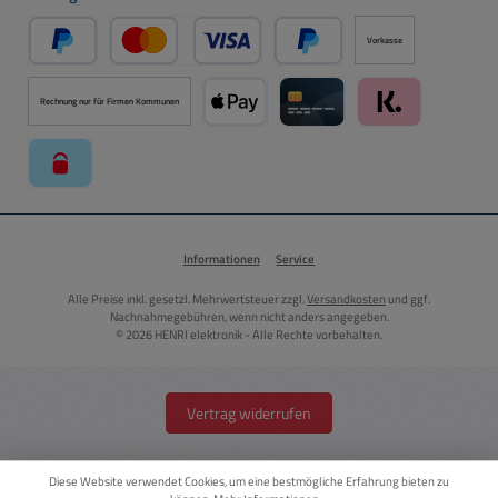
Vorkasse
PayPal
Kredit- oder Debitkarte über PayPal
Später Bezahlen über PayPal
Rechnung nur für Firmen Kommunen
Apple Pay über Mollie Zahlungssystem
Kreditkarte über Mollie Zahl
Klarna über Moll
paysafecard über Mollie Zahlungssystem
Informationen
Service
Alle Preise inkl. gesetzl. Mehrwertsteuer zzgl.
Versandkosten
und ggf.
Nachnahmegebühren, wenn nicht anders angegeben.
© 2026 HENRI elektronik - Alle Rechte vorbehalten.
Vertrag widerrufen
Diese Website verwendet Cookies, um eine bestmögliche Erfahrung bieten zu