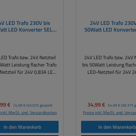
4V LED Trafo 230V bis
24V LED Trafo 230V
att LED Konverter SELV
50Watt LED Konverte
Superflach
Superflach
ED Trafo bzw. 24V Netzteil
24V LED Trafo bzw. 24V N
0Watt Leistung flacher Trafo
bis 50Watt Leistung flach
Netzteil für 24V 0,83A LED
LED-Netzteil für 24V 
en, Strips, Panel, Chip LED
Lampen, Strips, Panel, C
ED-Trafo ideal für LED-Panel
etc LED-Trafo ideal für LED-Panel
20Watt Leistung ( typisches
bis 50Watt Leistung ( ty
zteil hierbei die 200x200mm
Ersatzteil hierbei die 6
kaufspreis:
Regulärer Preis:
Verkaufspreis:
Regulärer Preis:
,99 €
34,99 €
24,99 €
(40.02% gespart)
54,99 €
(36.37% g
Watt Leistung ) oder für für
mit 44Watt Leistung ) ode
 inkl. MwSt. zzgl. Versandkosten
Preise inkl. MwSt. zzgl. Vers
D-Lampen z.B. Ein- bzw.
LED-Lampen z.B. Ein-
fbauleuchte, Wand- bzw.
Aufbauleuchte, Wand-
In den Warenkorb
In den Warenkor
eneinbaustrahlern u.v.m.
Bodeneinbaustrahlern 