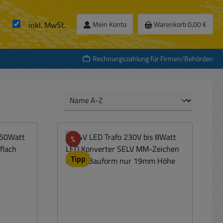
inkl. MwSt.
Mein Konto
Warenkorb
0,00 €
Rechnungszahlung für Firmen/Behörden
Rabatt
%
Tipp