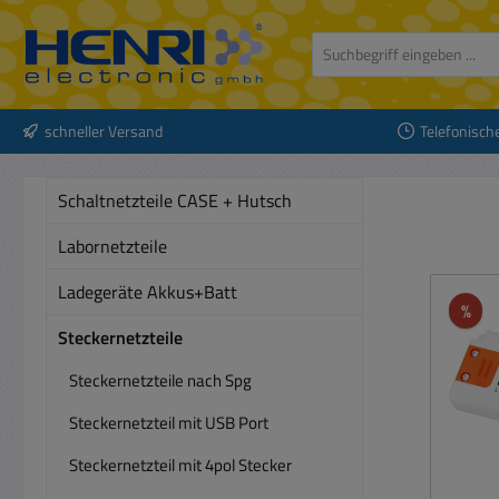
 Hauptinhalt springen
Zur Suche springen
Zur Hauptnavigation springen
schneller Versand
Telefonisch
Schaltnetzteile CASE + Hutsch
Labornetzteile
Ladegeräte Akkus+Batt
Rab
%
Steckernetzteile
Steckernetzteile nach Spg
Steckernetzteil mit USB Port
Steckernetzteil mit 4pol Stecker