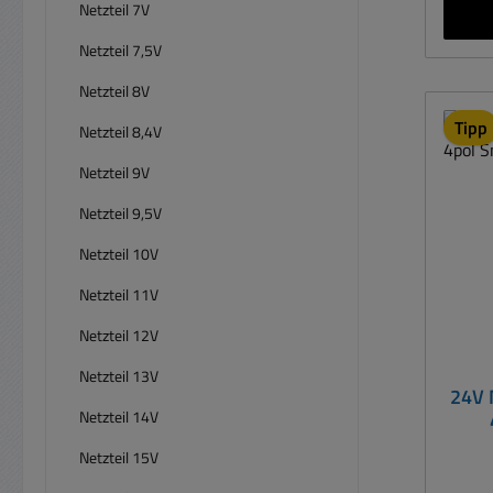
Glei
Netzteil 7V
und o
Netzteil 7,5V
Trans
in 
Netzteil 8V
ele
Tipp
Netzteil 8,4V
Schut
üb
Netzteil 9V
Netzteil 9,5V
Kunsts
Daten: Stromversorgungsein
Netzteil 10V
Netzteil 11V
Au
sta
Netzteil 12V
Belas
= 0,833
Netzteil 13V
24V 
Schutzar
Netzteil 14V
2
Netzteil 15V