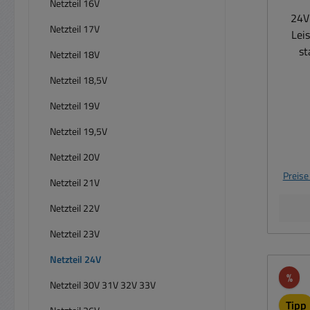
Netzteil 16V
Te
24V
Abmes
Netzteil 17V
Lei
st
Netzteil 18V
Stec
Netzteil 18,5V
Hochl
für 
Netzteil 19V
durc
Netzteil 19,5V
ex
Netzteil 20V
Kurzs
Preise
Netzteil 21V
Netzteil 22V
Moni
Noteb
Netzteil 23V
e
Netzteil 24V
Rech
Rab
%
d
Netzteil 30V 31V 32V 33V
Tipp