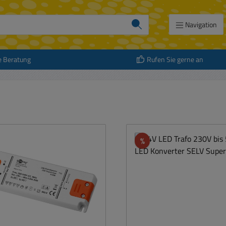
Navigation
e Beratung
Rufen Sie gerne an
att
Rabatt
%