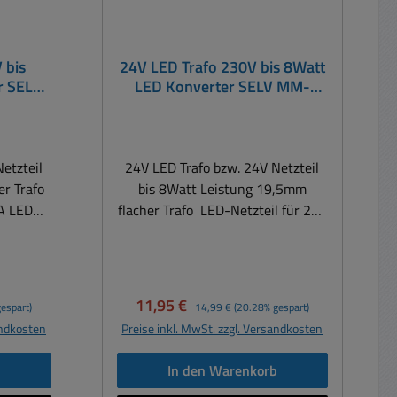
 bis
24V LED Trafo 230V bis 8Watt
r SELV
LED Konverter SELV MM-
Zeichen flache Bauform nur
19mm Höhe
etzteil
24V LED Trafo bzw. 24V Netzteil
er Trafo
bis 8Watt Leistung 19,5mm
2A LED
flacher Trafo LED-Netzteil für 24V
hip LED
0,33A LED Lampen, Strips, Panel,
Chip LED etc LED-Trafo ideal
pisches
für LED-Panel bis 8Watt Leistung (
00x600mm
typisches Ersatzteil hierbei die
Verkaufspreis:
Regulärer Preis:
11,95 €
espart)
14,99 €
(20.28% gespart)
r für für
100x100mm mit 4-6Watt
andkosten
Preise inkl. MwSt. zzgl. Versandkosten
 bzw.
Leistung ) oder für für LED-
 bzw.
Lampen z.B. Ein- bzw.
b
In den Warenkorb
u.v.m.
Aufbauleuchte, Wand- bzw.