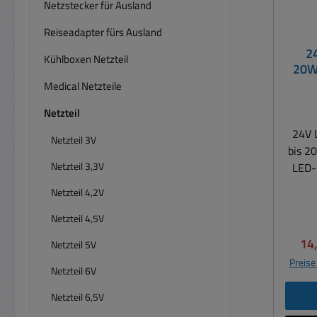
Netzstecker für Ausland
Reiseadapter fürs Ausland
2
Kühlboxen Netzteil
20W
Medical Netzteile
Netzteil
24V L
Netzteil 3V
bis 2
Netzteil 3,3V
LED-
Lamp
Netzteil 4,2V
etc L
bis 
Netzteil 4,5V
Ersat
Ver
14
Netzteil 5V
mit 20
Preise
LE
Netzteil 6V
Au
Netzteil 6,5V
Bod