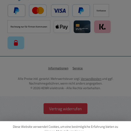
Vorkasse
PayPal
Kredit- oder Debitkarte über PayPal
Später Bezahlen über PayPal
Rechnung nur für Firmen Kommunen
Apple Pay über Mollie Zahlungssystem
Kreditkarte über Mollie Zahl
Klarna über Moll
paysafecard über Mollie Zahlungssystem
Informationen
Service
Alle Preise inkl. gesetzl. Mehrwertsteuer zzgl.
Versandkosten
und ggf.
Nachnahmegebühren, wenn nicht anders angegeben.
© 2026 HENRI elektronik - Alle Rechte vorbehalten.
Vertrag widerrufen
Diese Website verwendet Cookies, um eine bestmögliche Erfahrung bieten zu