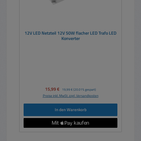
12V LED Netzteil 12V 50W flacher LED Trafo LED
Konverter
Verkaufspreis:
15,99 €
Regulärer Preis:
19,99 €
(20.01% gespart)
Preise inkl. MwSt. zzgl. Versandkosten
In den Warenkorb