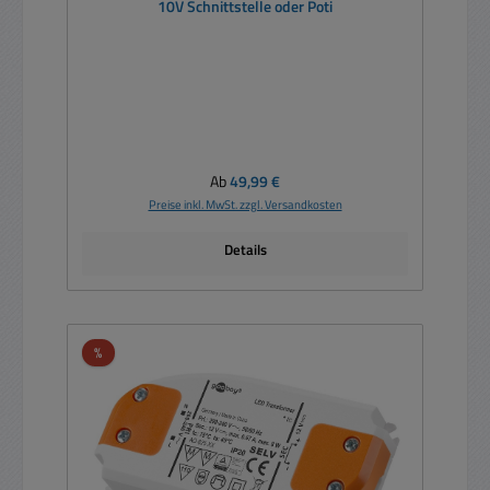
10V Schnittstelle oder Poti
Regulärer Preis:
Ab
49,99 €
Preise inkl. MwSt. zzgl. Versandkosten
Details
Rabatt
%