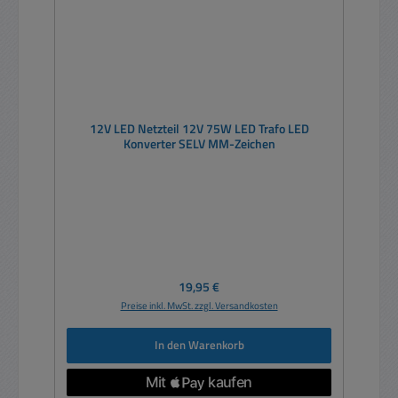
12V LED Netzteil 12V 75W LED Trafo LED
Konverter SELV MM-Zeichen
Regulärer Preis:
19,95 €
Preise inkl. MwSt. zzgl. Versandkosten
In den Warenkorb