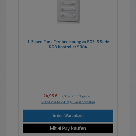
1-Zonen Funk Fernbedienung zu EOS-5 Serie
RGB Kontroller SR84
Verkaufspreis:
24,95 €
Regulärer Preis:
32,55 €
(23.35% gespart)
Preise inkl. MwSt. zzgl. Versandkosten
In den Warenkorb