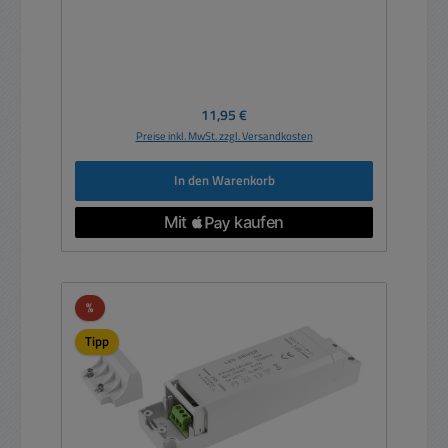
Regulärer Preis:
11,95 €
Preise inkl. MwSt. zzgl. Versandkosten
In den Warenkorb
Rabatt
%
Tipp