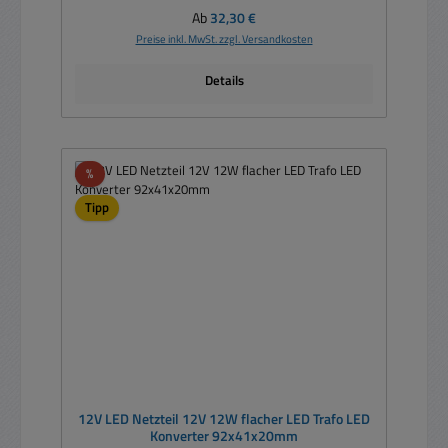
Regulärer Preis:
Ab
32,30 €
Preise inkl. MwSt. zzgl. Versandkosten
Details
Rabatt
%
Tipp
12V LED Netzteil 12V 12W flacher LED Trafo LED
Konverter 92x41x20mm