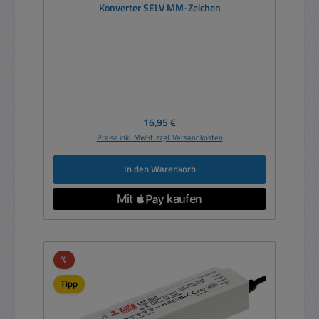
Konverter SELV MM-Zeichen
Regulärer Preis:
16,95 €
Preise inkl. MwSt. zzgl. Versandkosten
In den Warenkorb
Rabatt
%
Tipp