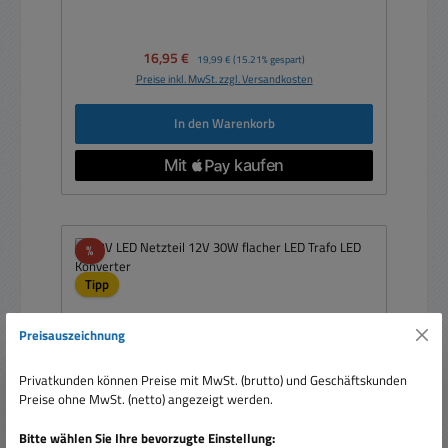
Verkaufspreis:
16,95 €
Regulärer Preis:
19,99 €
(15.21% gespart)
Preise inkl. MwSt. zzgl. Versandkosten
In den Warenkorb
Rabatt
%
Tipp
Preisauszeichnung
Privatkunden können Preise mit MwSt. (brutto) und Geschäftskunden
Preise ohne MwSt. (netto) angezeigt werden.
Bitte wählen Sie Ihre bevorzugte Einstellung: