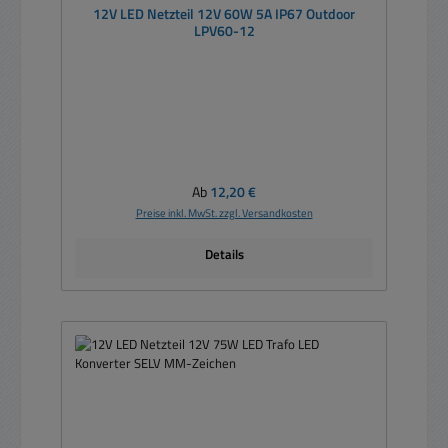
12V LED Netzteil 12V 60W 5A IP67 Outdoor
LPV60-12
Regulärer Preis:
Ab
12,20 €
Preise inkl. MwSt. zzgl. Versandkosten
Details