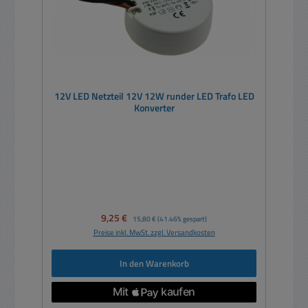
12V LED Netzteil 12V 12W runder LED Trafo LED
Konverter
Verkaufspreis:
9,25 €
Regulärer Preis:
15,80 €
(41.46% gespart)
Preise inkl. MwSt. zzgl. Versandkosten
In den Warenkorb