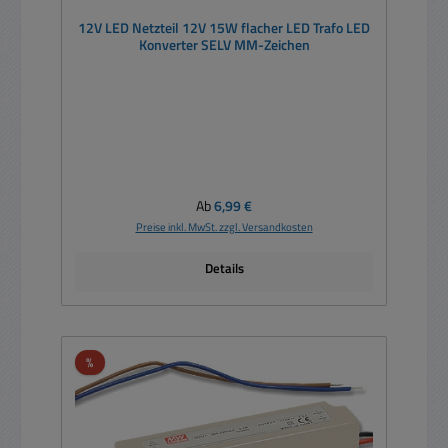
12V LED Netzteil 12V 15W flacher LED Trafo LED
Konverter SELV MM-Zeichen
Regulärer Preis:
Ab
6,99 €
Preise inkl. MwSt. zzgl. Versandkosten
Details
Rabatt
%