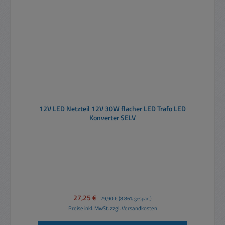
12V LED Netzteil 12V 30W flacher LED Trafo LED
Konverter SELV
Verkaufspreis:
27,25 €
Regulärer Preis:
29,90 €
(8.86% gespart)
Preise inkl. MwSt. zzgl. Versandkosten