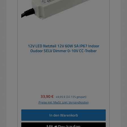
12V LED Netzteil 12V 60W 5A IP67 Indoor
Oudoor SELV Dimmer 0-10V CC-Treiber
Verkaufspreis:
33,90 €
Regulärer Preis:
49,95 €
(32.13% gespart)
Preise inkl. MwSt. zzgl. Versandkosten
In den Warenkorb