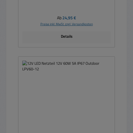
Regulärer Preis:
Ab
24,95 €
Preise inkl. MwSt. zzgl. Versandkosten
Details