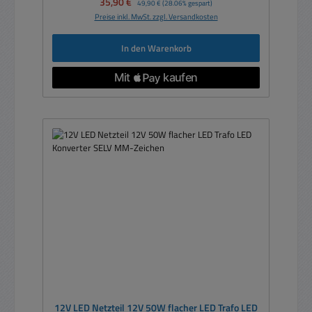
Verkaufspreis:
35,90 €
49,90 €
(28.06% gespart)
Preise inkl. MwSt. zzgl. Versandkosten
In den Warenkorb
12V LED Netzteil 12V 50W flacher LED Trafo LED