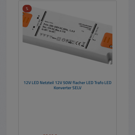
Rabatt
%
12V LED Netzteil 12V 50W flacher LED Trafo LED
Konverter SELV
Regulärer Preis: