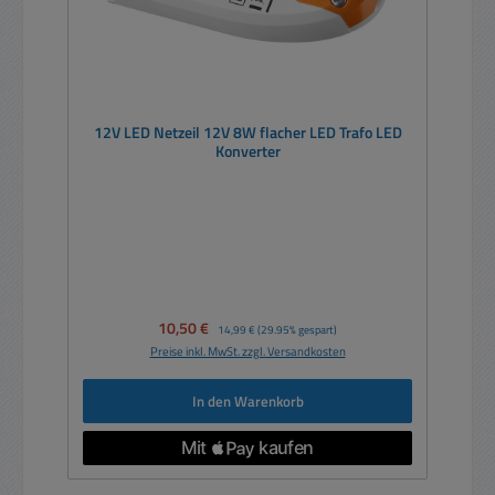
12V LED Netzeil 12V 8W flacher LED Trafo LED
Konverter
Verkaufspreis:
10,50 €
Regulärer Preis:
14,99 €
(29.95% gespart)
Preise inkl. MwSt. zzgl. Versandkosten
In den Warenkorb