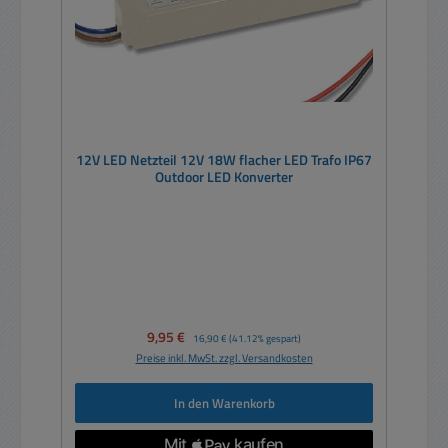
12V LED Netzteil 12V 18W flacher LED Trafo IP67
Outdoor LED Konverter
Verkaufspreis:
9,95 €
Regulärer Preis:
16,90 €
(41.12% gespart)
Preise inkl. MwSt. zzgl. Versandkosten
In den Warenkorb