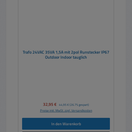
Trafo 24VAC 35VA 1,5A mit 2pol Runstecker IP67
Outdoor Indoor tauglich
Verkaufspreis:
32,95 €
Regulärer Preis:
44,95 €
(26.7% gespart)
Preise inkl. MwSt. zzgl. Versandkosten
In den Warenkorb