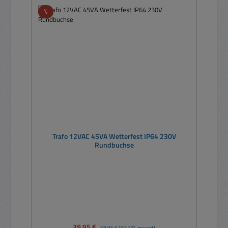
Rabatt
%
Trafo 12VAC 45VA Wetterfest IP64 230V
Rundbuchse
Verkaufspreis:
39,95 €
Regulärer Preis:
58,95 €
(32.23% gespart)