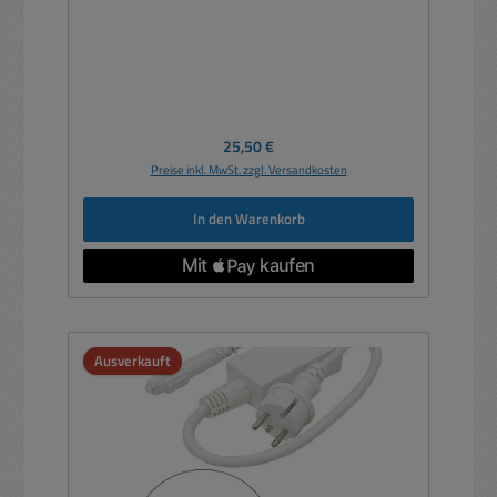
Regulärer Preis:
25,50 €
Preise inkl. MwSt. zzgl. Versandkosten
In den Warenkorb
Ausverkauft