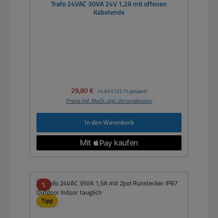
Trafo 24VAC 30VA 24V 1,2A mit offenen
Kabelende
Verkaufspreis:
29,80 €
Regulärer Preis:
44,95 €
(33.7% gespart)
Preise inkl. MwSt. zzgl. Versandkosten
In den Warenkorb
Rabatt
%
Tipp