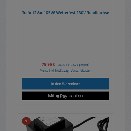
Trafo 12Vac 105VA Wetterfest 230V Rundbuchse
Verkaufspreis:
79,95 €
Regulärer Preis:
98,00 €
(18.42% gespart)
Preise inkl. MwSt. zzgl. Versandkosten
In den Warenkorb
Rabatt
%