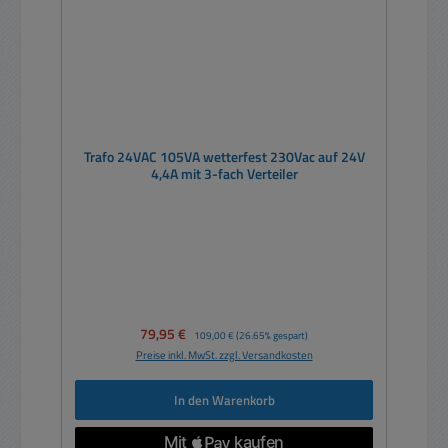
Trafo 24VAC 105VA wetterfest 230Vac auf 24V
4,4A mit 3-fach Verteiler
Verkaufspreis:
79,95 €
Regulärer Preis:
109,00 €
(26.65% gespart)
Preise inkl. MwSt. zzgl. Versandkosten
In den Warenkorb