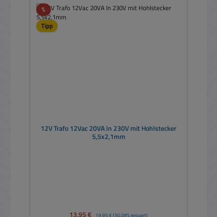
Rabatt
%
Tipp
12V Trafo 12Vac 20VA In 230V mit Hohlstecker
5,5x2,1mm
Verkaufspreis:
13,95 €
Regulärer Preis:
19,95 €
(30.08% gespart)