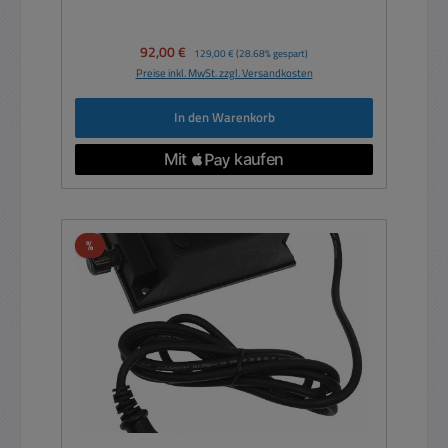
Verkaufspreis:
92,00 €
Regulärer Preis:
129,00 €
(28.68% gespart)
Preise inkl. MwSt. zzgl. Versandkosten
In den Warenkorb
Rabatt
%