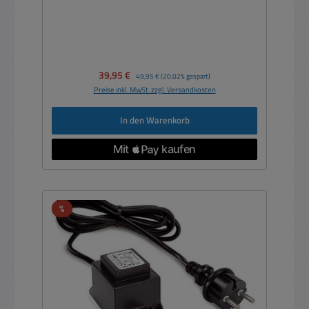
Verkaufspreis:
39,95 €
Regulärer Preis:
49,95 €
(20.02% gespart)
Preise inkl. MwSt. zzgl. Versandkosten
In den Warenkorb
Rabatt
%