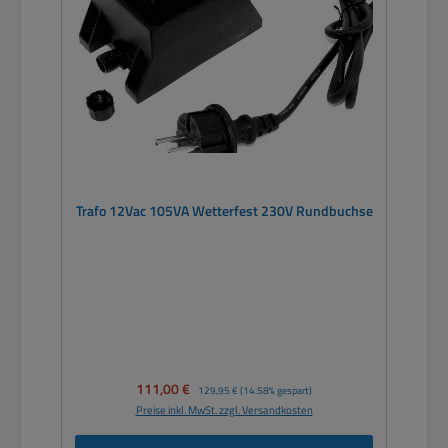
Trafo 12Vac 105VA Wetterfest 230V Rundbuchse
Verkaufspreis:
111,00 €
Regulärer Preis:
129,95 €
(14.58% gespart)
Preise inkl. MwSt. zzgl. Versandkosten