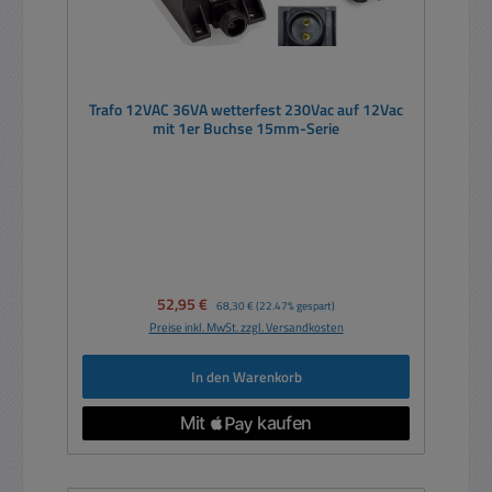
Trafo 12VAC 36VA wetterfest 230Vac auf 12Vac
mit 1er Buchse 15mm-Serie
Verkaufspreis:
52,95 €
Regulärer Preis:
68,30 €
(22.47% gespart)
Preise inkl. MwSt. zzgl. Versandkosten
In den Warenkorb