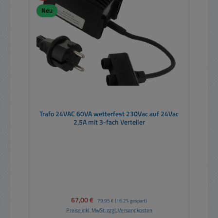
Neu
Trafo 24VAC 60VA wetterfest 230Vac auf 24Vac
2,5A mit 3-fach Verteiler
Verkaufspreis:
67,00 €
Regulärer Preis:
79,95 €
(16.2% gespart)
Preise inkl. MwSt. zzgl. Versandkosten