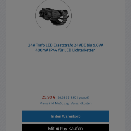
24V Trafo LED Ersatztrafo 24VDC bis 9,6VA
400mA IP44 für LED Lichterketten
Verkaufspreis:
25,90 €
Regulärer Preis:
29,95 €
(13.52% gespart)
Preise inkl. MwSt. zzgl. Versandkosten
In den Warenkorb