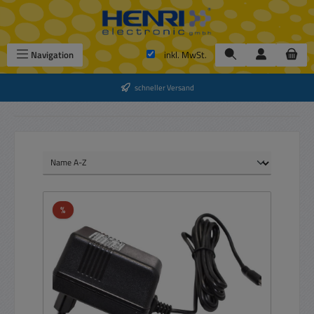
Zum Hauptinhalt springen
Navigation
inkl. MwSt.
schneller Versand
Rabatt
%