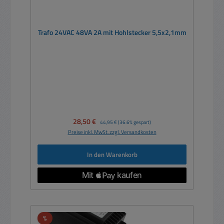
Trafo 24VAC 48VA 2A mit Hohlstecker 5,5x2,1mm
Verkaufspreis:
28,50 €
Regulärer Preis:
44,95 €
(36.6% gespart)
Preise inkl. MwSt. zzgl. Versandkosten
In den Warenkorb
Rabatt
%