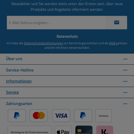
Newsletter und Sie werden stets unter den Ersten sein, über neue
Produkte und Angebote informiert werden.
E-
Mail-
Adresse
*
Datenschutz
Ich habe die
Datenschutzbestimmungen
zur Kenntnis genommen und die
AGB
gelesen
und bin mit ihnen einverstanden.
Über uns
Service-Hotline
Informationen
Service
Zahlungsarten
Vorkasse
PayPal
Kredit- oder Debitkarte über PayPal
Später Bezahlen über PayPal
Rechnung nur für Firmen Kommunen