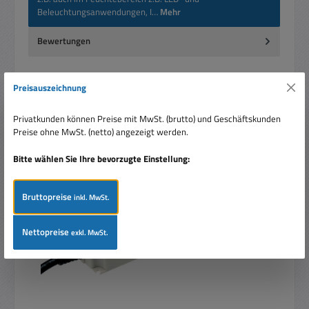
Beleuchtungsanwendungen, I…
Mehr
Bewertungen
Preisauszeichnung
Privatkunden können Preise mit MwSt. (brutto) und Geschäftskunden
Preise ohne MwSt. (netto) angezeigt werden.
Produktgalerie überspringen
Ähnliche Artikel
Bitte wählen Sie Ihre bevorzugte Einstellung:
Rabatt
%
Tipp
Bruttopreise
inkl. MwSt.
Nettopreise
exkl. MwSt.