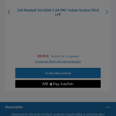
24V Netzteil 24V 60W 2,5A IP67 Indoor Oudoor SELV
LPF
Verkaufspreis:
28,90 €
Regulärer Preis:
36,00 €
(19.72% gespart)
Preise inkl. MwSt. zzgl. Versandkosten
In den Warenkorb
Newsletter
Abonnieren Sie jetzt einfach unseren regelmäßig erscheinenden