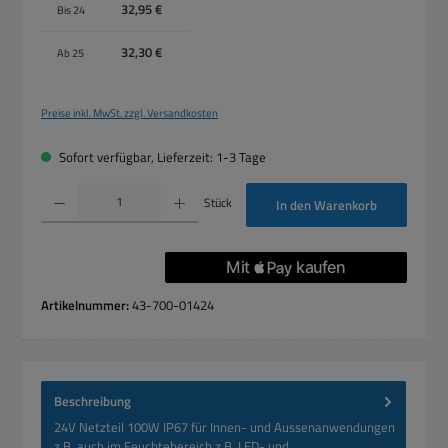
32,95 €
Bis
24
32,30 €
Ab
25
Preise inkl. MwSt. zzgl. Versandkosten
Sofort verfügbar, Lieferzeit: 1-3 Tage
Produkt Anzahl: Gib den gewünschten Wert ein oder benutze die Schaltflächen um die 
Stück
In den Warenkorb
Artikelnummer:
43-700-01424
Beschreibung
24V Netzteil 100W IP67 für Innen- und Aussenanwendungen
z.B. auch im Feuchtebereich z.B. LED- und