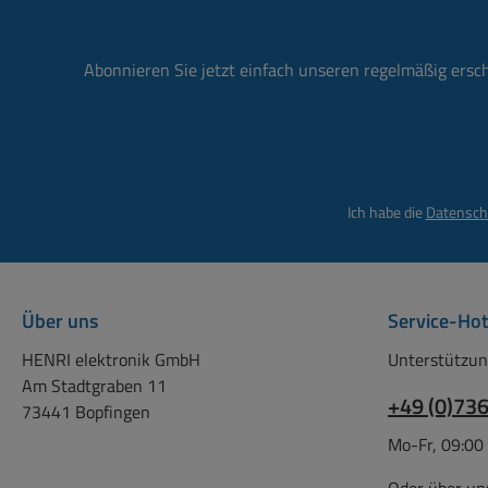
Betri
Wen
"EIN")
Start-
A max
Abonnieren Sie jetzt einfach unseren regelmäßig ersc
>50 
Relai
star
V/AC sc
we
einge
S
Be
Ich habe die
Datensch
Schal
Abmes
und 1
(
Pas
Sch
Über uns
Service-Hot
usw
Relais
HENRI elektronik GmbH
Unterstützun
Mo
Am Stadtgraben 11
Sich
+49 (0)73
73441 Bopfingen
Betri
nur 
Mo-Fr, 09:00
einer