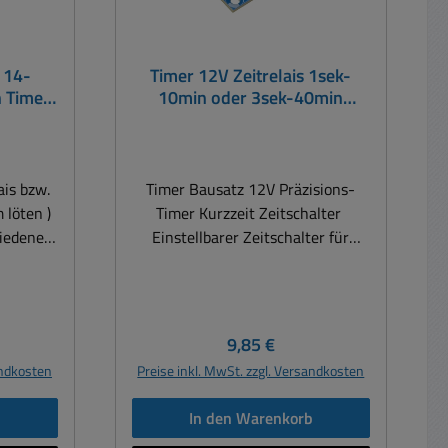
s 14-
Timer 12V Zeitrelais 1sek-
 Timer
10min oder 3sek-40min
Präzisions-Timer Bausatz
ais bzw.
Timer Bausatz 12V Präzisions-
 löten )
Timer Kurzzeit Zeitschalter
Einstellbarer Zeitschalter für
alten,
Schaltabläufe von ca. 1-Sek. bis ca.
vall,
40-Minuten + Das Gerät schaltet
nach Tastendruck ein und nach
e
Ablauf der eingestellten Zeit
eis:
Regulärer Preis:
9,85 €
wieder aus. Mit dem Resettaster
andkosten
Preise inkl. MwSt. zzgl. Versandkosten
ekunden
kann der Zeitablauf jederzeit
uerung (
unterbrochen werden. Technische
b
In den Warenkorb
emmen )
Daten: Bausatz zum selber löten