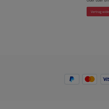
Oder über un
B
Vorsc
Vertrag wide
könn
Ge
Zugen
Siche
PayPal
Kredit