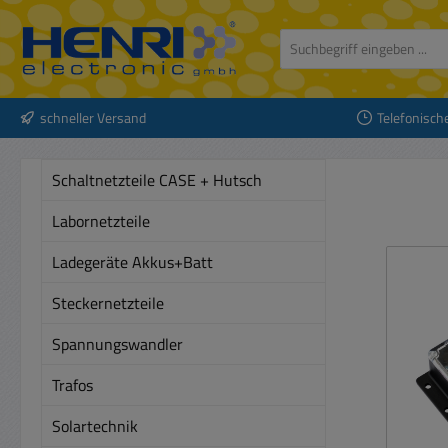
 Hauptinhalt springen
Zur Suche springen
Zur Hauptnavigation springen
schneller Versand
Telefonisch
Schaltnetzteile CASE + Hutsch
Labornetzteile
Ladegeräte Akkus+Batt
Steckernetzteile
Spannungswandler
Trafos
Solartechnik