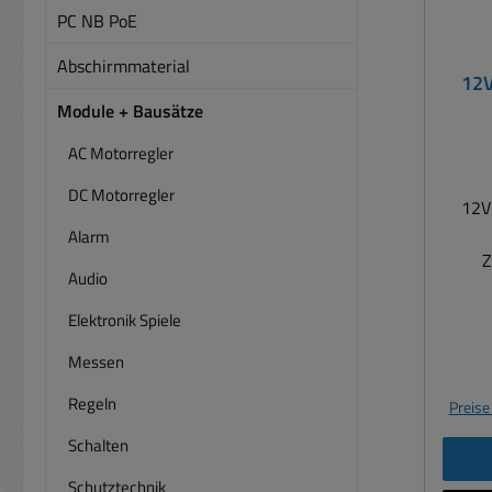
PC NB PoE
Abschirmmaterial
12V
Module + Bausätze
AC Motorregler
DC Motorregler
12V 
Alarm
Z
Audio
T
Zeit
Elektronik Spiele
34S
Messen
sieh
Tim
Regeln
Preise
eins
Sek
Schalten
34mi
Schutztechnik