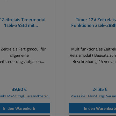
 Zeitrelais Timermodul
Timer 12V Zeitrelai
1sek-34Std mit
Funktionen 2sek-288h
Steuereingängen
Bausatz
Tastereingang
Zeitrelais Fertigmodul für
Multifunktionales Zeitrel
allgemeine
Relaismodul ( Bausatz zum
eitsteuerungsaufgaben
Beschreibung: 14 verschiedene
imermodul Intervall 12V
Funktionen : Timer, sch
relais Digitaler Timer 1sek-
blitzen, blinken, Inter
td mit Autostartfunktion (
willkürlich schalten, ... Zwei
e weitere Bilder ) Intervall
vorprogrammiert
Regulärer Preis:
Regulärer Pr
39,80 €
24,95 €
ermodul Zeitschalter mit
Verzögerungszeiten Lernmodus für
 inkl. MwSt. zzgl. Versandkosten
Preise inkl. MwSt. zzgl. Vers
tellbaren Zeiten zwischen 1
Verzögerungen von 2 S
unde und 2047 Sekunden (
bis zu 12 Tagen. Tasterste
In den Warenkorb
In den Warenkor
n ) oder 1 Minute und 2047
Taster Eingang über Kl