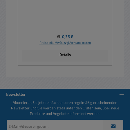
Regulärer Preis:
Ab
0,35 €
Preise inkl. MwSt. zzgl. Versandkosten
Details
Newsletter
Abonnieren Sie jetzt einfach unseren regelmäßig erscheinenden
Newsletter und Sie werden stets unter den Ersten sein, über neue
Produkte und Angebote informiert werden.
E-
Mail-