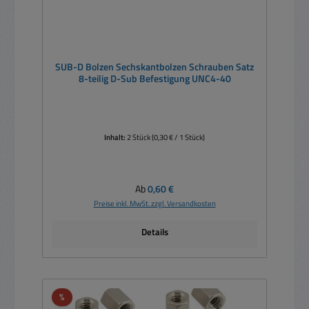
SUB-D Bolzen Sechskantbolzen Schrauben Satz
8-teilig D-Sub Befestigung UNC4-40
Inhalt:
2 Stück
(0,30 € / 1 Stück)
Regulärer Preis:
Ab
0,60 €
Preise inkl. MwSt. zzgl. Versandkosten
Details
Rabatt
%