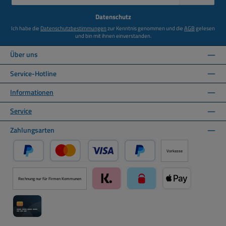
Adresse
*
Datenschutz
Ich habe die
Datenschutzbestimmungen
zur Kenntnis genommen und die
AGB
gelesen
und bin mit ihnen einverstanden.
Über uns
Service-Hotline
Informationen
Service
Zahlungsarten
Vorkasse
PayPal
Kredit- oder Debitkarte über PayPal
Später Bezahlen über PayPal
Rechnung nur für Firmen Kommunen
Klarna über Mollie Zahlungssystem
paysafecard über Mollie Zah
Apple Pay über M
Kreditkarte über Mollie Zahlungssystem