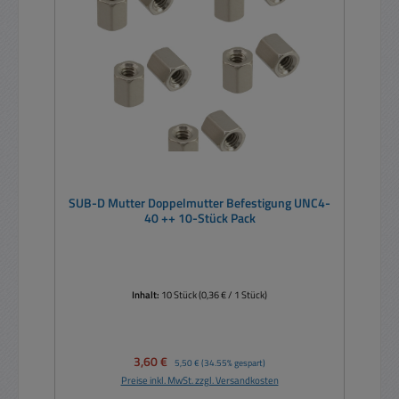
SUB-D Mutter Doppelmutter Befestigung UNC4-
40 ++ 10-Stück Pack
Inhalt:
10 Stück
(0,36 € / 1 Stück)
Verkaufspreis:
3,60 €
Regulärer Preis:
5,50 €
(34.55% gespart)
Preise inkl. MwSt. zzgl. Versandkosten