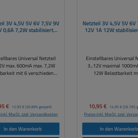
eil 3V 4,5V 5V 6V 7,5V 9V
Netzteil 3V 4,5V 5V 6V
 0,6A 7,2W stabilisiert
12V 1A 12W stabilisie
PCE-Serie
Serie
tellbares Universal Netzteil
Einstellbares Universal N
12V max. 600mA max. 7,2W
3...12V maximal 1000m
barkeit mit 6 verschiedenen
12W Belastbarkeit m
Steckern 7,2Watt
verschiedenen Steckern 12Watt
ersalnetzteil einstellbar im
Universalnetzteil einstel
ch 3-12Volt Gleichspannung
Bereich 3-12Volt Gleich
Eurostecker 230Vac
maximal 1000mA =
rkaufspreis:
Regulärer Preis:
Verkaufspreis:
Regulärer Preis:
95 €
10,95 €
12,95 €
(30.89% gespart)
14,95 €
(26.76% g
typisch automatischer
Eurostecker 230Vac ty
 inkl. MwSt. zzgl. Versandkosten
Preise inkl. MwSt. zzgl. Vers
reichseingang: 100...240Vac
Automatischer
50/60Hz Einstellbare
Weitbereichseingang: 100.
In den Warenkorb
In den Warenkor
sgangsspannung mittels
50/60Hz Einstellbare