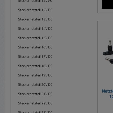
Steckernetzteil 12V AC
Drehs
/ 5V
Steckernetzteil 12V DC
stabi
Steckernetzteil 13V DC
Bela
Leistu
Steckernetzteil 14V DC
Steckernetzteil 15V DC
K
Steckernetzteil 16V DC
Hohls
1,3
Steckernetzteil 17V DC
2,5mm /
Steckernetzteil 18V DC
verän
St
Steckernetzteil 19V DC
ei
Steckernetzteil 20V DC
Kab
Netzt
Ferritker
Steckernetzteil 21V DC
1
Eing
Steckernetzteil 22V DC
230VAC 
Weitbe
Steckernetzteil 23V DC