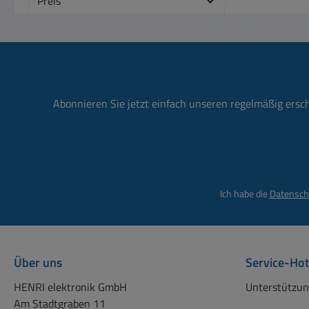
Preis
T
Kur
en
Ein
Leerla
50H
Lleve
einsetzbar Die 
Norme
Netzs
1:20
Leis
EN 612
Abonnieren Sie jetzt einfach unseren regelmäßig ersc
27Watt
: Die
unters
erse
USB
2,4m
3,5m
4,0m
Ich habe die
Datensch
5,5m
5,5
Hohl
Über uns
Service-Hot
Innendur
HENRI elektronik GmbH
Unterstützun
Ne
Am Stadtgraben 11
Gewicht 158g