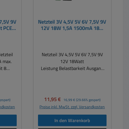
 7,5V 9V
Netzteil 3V 4,5V 5V 6V 7,5V 9V
rt PCE-
12V 18W 1,5A 1500mA 18W
PCE-serie
etzteil
Netzteil 3V 4,5V 5V 6V 7,5V 9V
A max.
12V 18Watt
it 8
Leistung Belastbarkeit Ausgang
bis 1,5A Diese neuen, kompakten
lbar im
ErP3 Netzteile erfüllen schon
spannung
heute die internationalen
 1A
Standards gemäß ECO-design, CEC
Verkaufspreis:
Regulärer Preis:
11,95 €
espart)
16,99 €
(29.66% gespart)
pisch
und MEPS. Ziel dieser Standards
andkosten
Preise inkl. MwSt. zzgl. Versandkosten
ist die Reduzierung der Stand By
..240Vac
Verluste und somit die
b
In den Warenkorb
Verringerung des CO2 Ausstoßes.