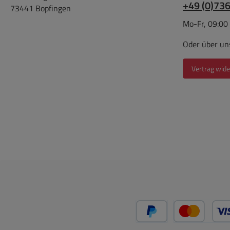
+49 (0)73
73441 Bopfingen
Bitt
Mo-Fr, 09:00
i
a
Oder über un
leist
mit 2
Vertrag wide
93-
0
Steck
A
PayPal
Kredit