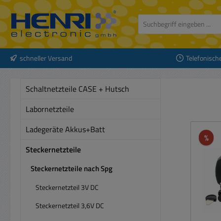
 Hauptinhalt springen
Zur Suche springen
Zur Hauptnavigation springen
schneller Versand
Telefonisch
Schaltnetzteile CASE + Hutsch
Labornetzteile
Ladegeräte Akkus+Batt
Rab
%
Steckernetzteile
Steckernetzteile nach Spg
Steckernetzteil 3V DC
Steckernetzteil 3,6V DC