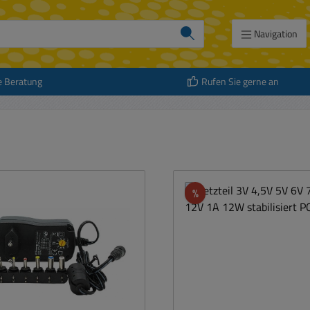
Navigation
e Beratung
Rufen Sie gerne an
att
Rabatt
%