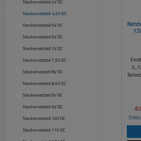
Steckernetzteil 4V DC
Steckernetzteil 4,5V DC
Netzt
Steckernetzteil 5V DC
12V
Steckernetzteil 6V DC
Steckernetzteil 7V DC
Eins
Steckernetzteil 7,5V DC
3...
Steckernetzteil 8V DC
Belast
Steckernetzteil 8,4V DC
Univ
Steckernetzteil 9V AC
Berei
max. 600mA l 
Steckernetzteil 9V DC
Ve
8,
Preise
Steckernetzteil 10V DC
Weitbe
Steckernetzteil 11V DC
Au