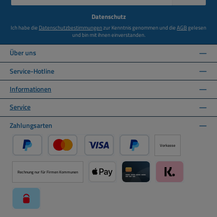
Adresse
*
Datenschutz
Ich habe die
Datenschutzbestimmungen
zur Kenntnis genommen und die
AGB
gelesen
und bin mit ihnen einverstanden.
Über uns
Service-Hotline
Informationen
Service
Zahlungsarten
Vorkasse
PayPal
Kredit- oder Debitkarte über PayPal
Später Bezahlen über PayPal
Rechnung nur für Firmen Kommunen
Apple Pay über Mollie Zahlungssystem
Kreditkarte über Mollie Zahl
Klarna über Moll
paysafecard über Mollie Zahlungssystem