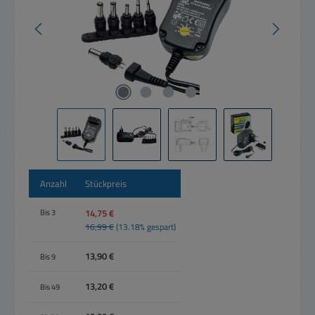
Anzahl
Stückpreis
14,75 €
Bis
3
16,99 €
(13.18% gespart)
13,90 €
Bis
9
13,20 €
Bis
49