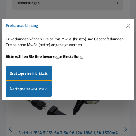
Bewertungen
Preisauszeichnung
Privatkunden können Preise mit MwSt. (brutto) und Geschäftskunden
Produktgalerie überspringen
Ähnliche Artikel
Preise ohne MwSt. (netto) angezeigt werden.
Bitte wählen Sie Ihre bevorzugte Einstellung:
Bruttopreise
inkl. MwSt.
Nettopreise
exkl. MwSt.
Netzteil 3V 4,5V 5V 6V 7,5V 9V 12V 18W 1,5A 1500mA