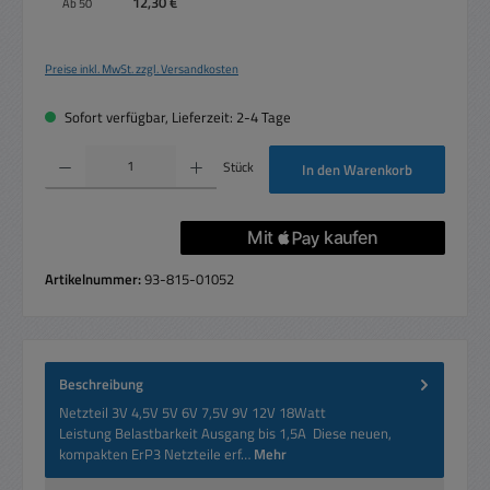
12,30 €
Ab
50
Preise inkl. MwSt. zzgl. Versandkosten
Sofort verfügbar, Lieferzeit: 2-4 Tage
Produkt Anzahl: Gib den gewünschten Wert ein oder benutze die Schaltflächen um die 
Stück
In den Warenkorb
Artikelnummer:
93-815-01052
Beschreibung
Netzteil 3V 4,5V 5V 6V 7,5V 9V 12V 18Watt
Leistung Belastbarkeit Ausgang bis 1,5A Diese neuen,
kompakten ErP3 Netzteile erf…
Mehr