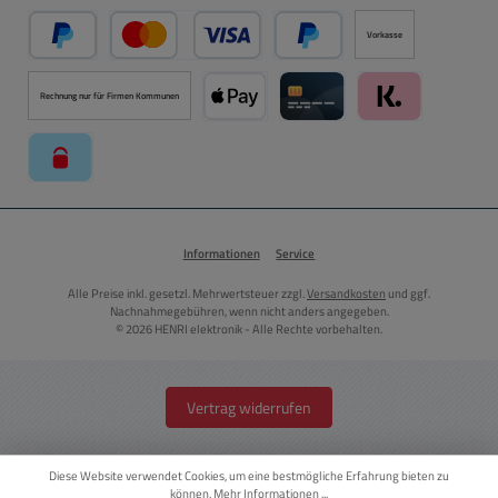
Vorkasse
PayPal
Kredit- oder Debitkarte über PayPal
Später Bezahlen über PayPal
Rechnung nur für Firmen Kommunen
Apple Pay über Mollie Zahlungssystem
Kreditkarte über Mollie Zahl
Klarna über Moll
paysafecard über Mollie Zahlungssystem
Informationen
Service
Alle Preise inkl. gesetzl. Mehrwertsteuer zzgl.
Versandkosten
und ggf.
Nachnahmegebühren, wenn nicht anders angegeben.
© 2026 HENRI elektronik - Alle Rechte vorbehalten.
Vertrag widerrufen
Diese Website verwendet Cookies, um eine bestmögliche Erfahrung bieten zu
können.
Mehr Informationen ...