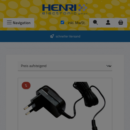
Zum Hauptinhalt springen
Navigation
inkl. MwSt.
schneller Versand
Rabatt
%