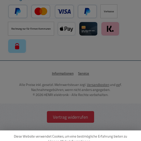
Vorkasse
PayPal
Kredit- oder Debitkarte über PayPal
Später Bezahlen über PayPal
Rechnung nur für Firmen Kommunen
Apple Pay über Mollie Zahlungssystem
Kreditkarte über Mollie Zahl
Klarna über Moll
paysafecard über Mollie Zahlungssystem
Informationen
Service
Alle Preise inkl. gesetzl. Mehrwertsteuer zzgl.
Versandkosten
und ggf.
Nachnahmegebühren, wenn nicht anders angegeben.
© 2026 HENRI elektronik - Alle Rechte vorbehalten.
Vertrag widerrufen
Diese Website verwendet Cookies, um eine bestmögliche Erfahrung bieten zu