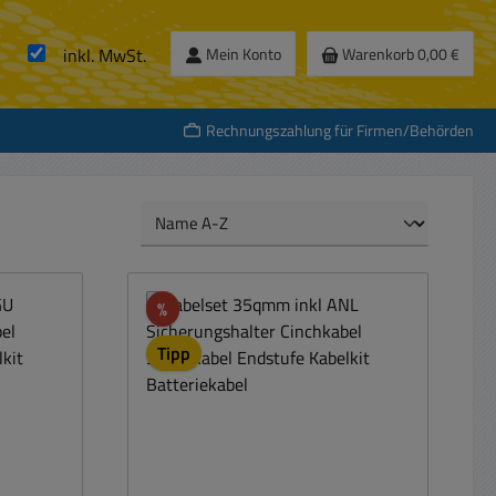
inkl. MwSt.
Mein Konto
Warenkorb
0,00 €
Rechnungszahlung für Firmen/Behörden
Rabatt
%
Tipp