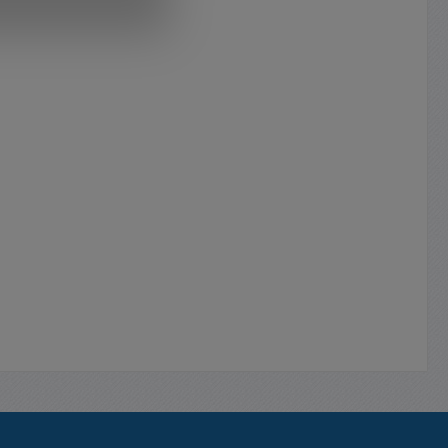
e
olierte,
 Zangen
ischen
: 2,42Kg