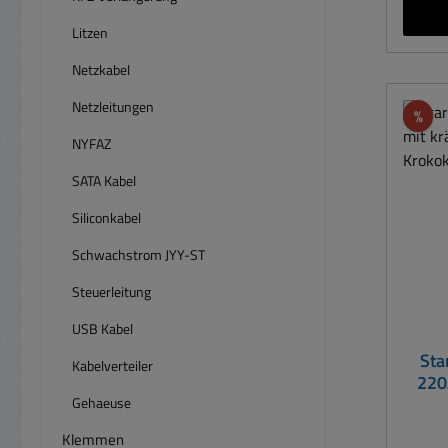
2-
Re
Litzen
Lauts
Netzkabel
5m St
x 1
Netzleitungen
Rab
%
NYFAZ
Sich
40A 
SATA Kabel
Siliconkabel
Schwachstrom JYY-ST
Steuerleitung
USB Kabel
Sta
Kabelverteiler
220
Gehaeuse
Klemmen