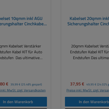
elset 10qmm inkl AGU
Kabelset 20qmm ink
erungshalter Cinchkabel
Sicherungshalter Cinc
mkabel Endstufe Kabekit
Stromkabel Endstufe K
Batteriekabel
Batteriekabel
qmm Kabelset Verstärker
20qmm Kabelset Verst
stufen Kabel KIT für Auto
Endstufen Kabel KIT fü
ndstufen Das ultimative
Endstufen Das ultimative
hluss Set mit vergoldetem
Anschluss Set mit verg
 Sicherungshalter. Höchste
Profi Sicherungshalter. 
alität durch Verwendung
Qualität durch Verwe
ter hochreiner Kupferadern.
feinster hochreiner Kupf
kaufspreis:
Regulärer Preis:
Verkaufspreis:
Regulärer Preis:
,80 €
37,95 €
39,99 €
(25.48% gespart)
49,95 €
(24.02% g
inchleitung mit Remote zur
Die Cinchleitung mit Rem
 inkl. MwSt. zzgl. Versandkosten
Preise inkl. MwSt. zzgl. Vers
inschaltung des Verstärkers
Ferneinschaltung des Ver
zeugt durch beste doppelte
überzeugt durch beste d
In den Warenkorb
In den Warenkor
 x 5m Cinchleitung
Abschirmung. Set besteh