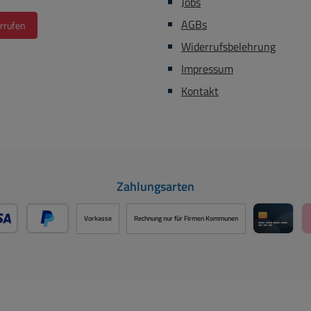
Jobs
AGBs
rrufen
Widerrufsbelehrung
Impressum
Kontakt
Zahlungsarten
Vorkasse
Rechnung nur für Firmen Kommunen
- oder Debitkarte über PayPal
Später Bezahlen über PayPal
Kreditk