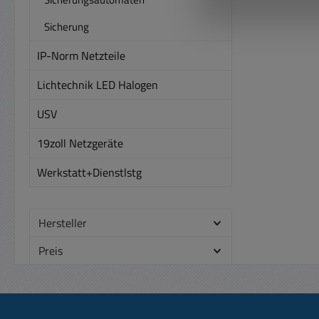
12V und 
= 
Sicherung
grif
IP-Norm Netzteile
ver
Transp
Lichtechnik LED Halogen
USV
19zoll Netzgeräte
Werkstatt+Dienstlstg
Hersteller
Preis