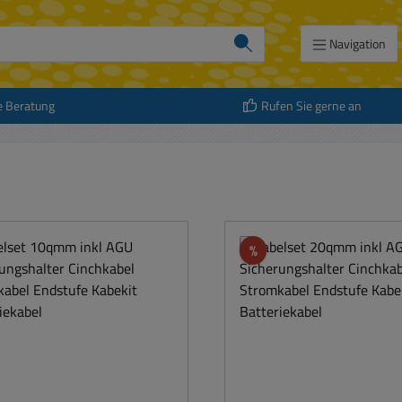
Navigation
e Beratung
Rufen Sie gerne an
att
Rabatt
%