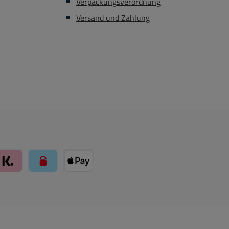
Verpackungsverordnung
Versand und Zahlung
arte über Mollie Zahlungssystem
Klarna über Mollie Zahlungssystem
paysafecard über Mollie Zahlungssystem
Apple Pay über Mollie Zahlungssystem