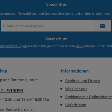
Newsletter
heinenden Newsletter und Sie werden stets unter den Ersten sei
E-
Mail-
Adresse
Datenschutz
*
utzbestimmungen
zur Kenntnis genommen und die
AGB
gelesen und bin mit
line
Informationen
g und Beratung unter:
Behörde und Firmen
Wir über uns
62 - 919093
Probleme mit Onlineshop 
 - 12.30 und 13:30-18:00 Uhr
Lieferfristen
ser
Kontaktformular
.