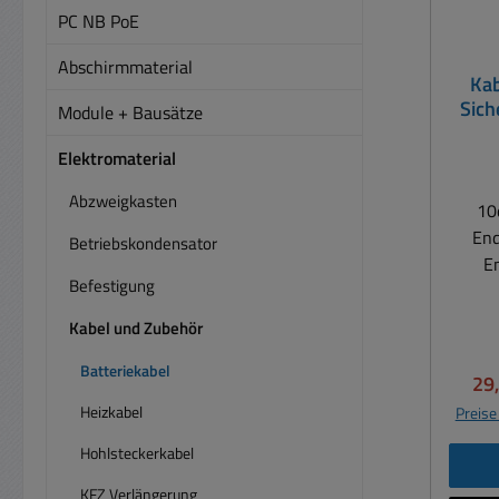
PC NB PoE
Abschirmmaterial
Kab
Sich
Module + Bausätze
Stro
Elektromaterial
Abzweigkasten
10
End
Betriebskondensator
E
Befestigung
Ansc
Profi
Kabel und Zubehör
Qu
feins
Batteriekabel
Ver
29
Die C
Heizkabel
Preise
Ferne
über
Hohlsteckerkabel
Abschirmung. 1
KFZ Verlängerung