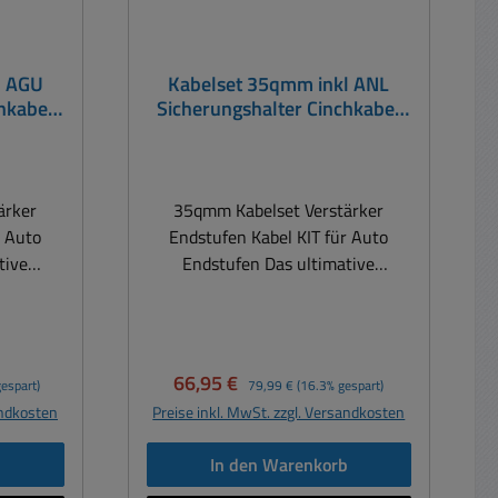
l AGU
Kabelset 35qmm inkl ANL
hkabel
Sicherungshalter Cinchkabel
abelkit
Stromkabel Endstufe Kabelkit
Batteriekabel
ärker
35qmm Kabelset Verstärker
r Auto
Endstufen Kabel KIT für Auto
Endstufen Das ultimative
oldetem
Anschluss Set mit vergoldetem
Höchste
Profi Sicherungshalter. Höchste
ndung
Qualität durch Verwendung
eradern.
feinster hochreiner Kupferadern.
Verkaufspreis:
Regulärer Preis:
66,95 €
espart)
79,99 €
(16.3% gespart)
ote zur
Die Cinchleitung mit Remote zur
andkosten
Preise inkl. MwSt. zzgl. Versandkosten
stärkers
Ferneinschaltung des Verstärkers
oppelte
überzeugt durch beste doppelte
b
In den Warenkorb
end aus:
Abschirmung. Set bestehend aus: