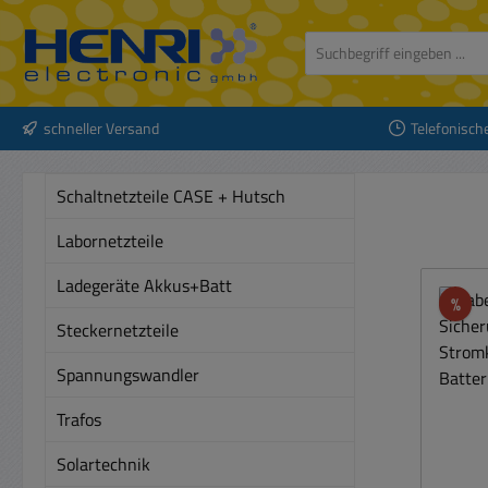
 Hauptinhalt springen
Zur Suche springen
Zur Hauptnavigation springen
schneller Versand
Telefonisch
Schaltnetzteile CASE + Hutsch
Labornetzteile
Ladegeräte Akkus+Batt
Rab
%
Steckernetzteile
Spannungswandler
Trafos
Solartechnik