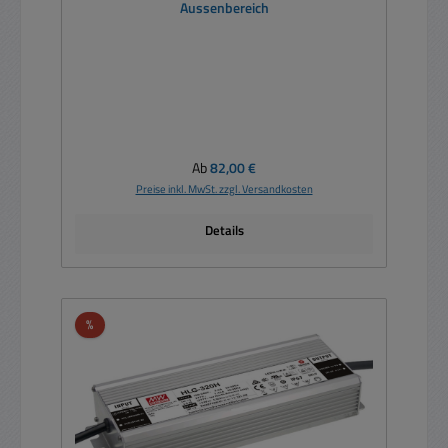
Aussenbereich
Regulärer Preis:
Ab
82,00 €
Preise inkl. MwSt. zzgl. Versandkosten
Details
Rabatt
%