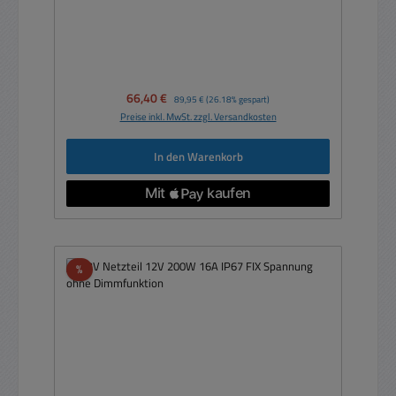
Verkaufspreis:
66,40 €
Regulärer Preis:
89,95 €
(26.18% gespart)
Preise inkl. MwSt. zzgl. Versandkosten
In den Warenkorb
Rabatt
%