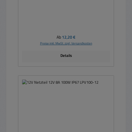
Regulärer Preis:
Ab
12,20 €
Preise inkl. MwSt. zzgl. Versandkosten
Details