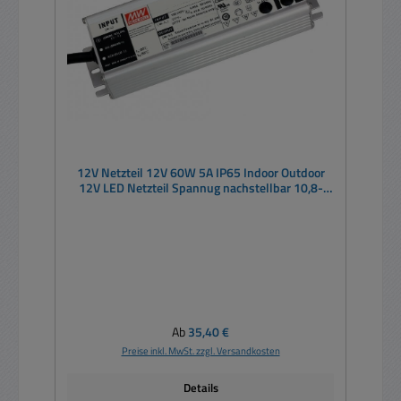
12V Netzteil 12V 60W 5A IP65 Indoor Outdoor
12V LED Netzteil Spannug nachstellbar 10,8-
13,5V
Regulärer Preis:
Ab
35,40 €
Preise inkl. MwSt. zzgl. Versandkosten
Details