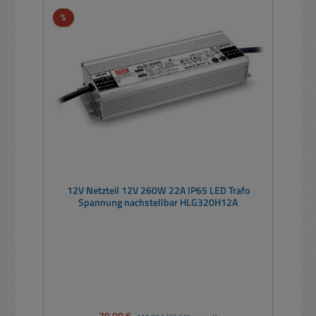
Rabatt
%
12V Netzteil 12V 260W 22A IP65 LED Trafo
Spannung nachstellbar HLG320H12A
Verkaufspreis:
Regulärer Preis: