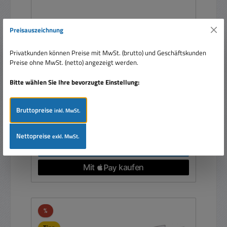
12V Netzteil 12V 120W 10A IP65 HLG-120H-12A
Preisauszeichnung
Netzteil Spannug nachstellbar 10,8...13,5V
Privatkunden können Preise mit MwSt. (brutto) und Geschäftskunden
Preise ohne MwSt. (netto) angezeigt werden.
Bitte wählen Sie Ihre bevorzugte Einstellung:
Bruttopreise
inkl. MwSt.
Verkaufspreis:
46,95 €
Regulärer Preis:
69,95 €
(32.88% gespart)
Preise inkl. MwSt. zzgl. Versandkosten
Nettopreise
exkl. MwSt.
In den Warenkorb
Rabatt
%