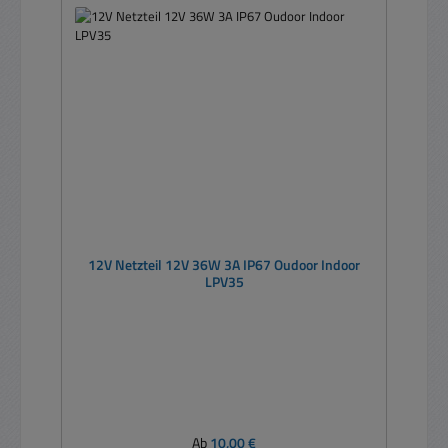
12V Netzteil 12V 36W 3A IP67 Oudoor Indoor
LPV35
Regulärer Preis:
Ab
10,00 €