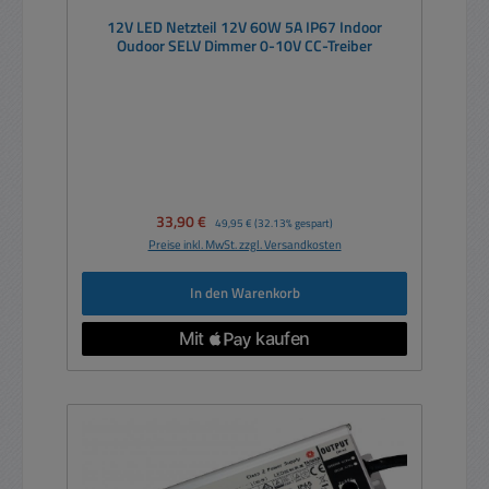
12V LED Netzteil 12V 60W 5A IP67 Indoor
Oudoor SELV Dimmer 0-10V CC-Treiber
Verkaufspreis:
33,90 €
Regulärer Preis:
49,95 €
(32.13% gespart)
Preise inkl. MwSt. zzgl. Versandkosten
In den Warenkorb