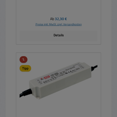
Regulärer Preis:
Ab
32,30 €
Preise inkl. MwSt. zzgl. Versandkosten
Details
Rabatt
%
Tipp