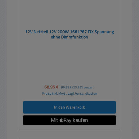
12V Netzteil 12V 200W 16A IP67 FIX Spannung
ohne Dimmfunktion
Verkaufspreis:
68,95 €
Regulärer Preis:
89,95 €
(23.35% gespart)
Preise inkl. MwSt. zzgl. Versandkosten
In den Warenkorb