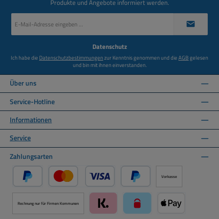
Produkte und Angebote informiert werden.
E-
Mail-
Adresse
*
Datenschutz
Ich habe die
Datenschutzbestimmungen
zur Kenntnis genommen und die
AGB
gelesen
und bin mit ihnen einverstanden.
Über uns
Service-Hotline
Informationen
Service
Zahlungsarten
Vorkasse
PayPal
Kredit- oder Debitkarte über PayPal
Später Bezahlen über PayPal
Rechnung nur für Firmen Kommunen
Klarna über Mollie Zahlungssystem
paysafecard über Mollie Zah
Apple Pay über M