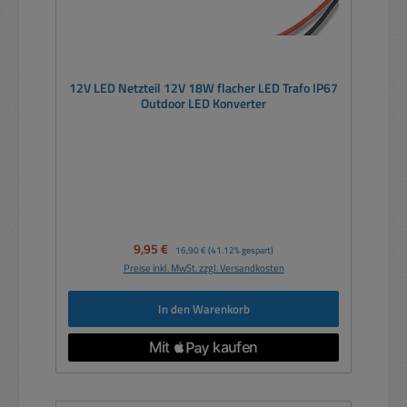
12V LED Netzteil 12V 18W flacher LED Trafo IP67
Outdoor LED Konverter
Verkaufspreis:
9,95 €
Regulärer Preis:
16,90 €
(41.12% gespart)
Preise inkl. MwSt. zzgl. Versandkosten
In den Warenkorb