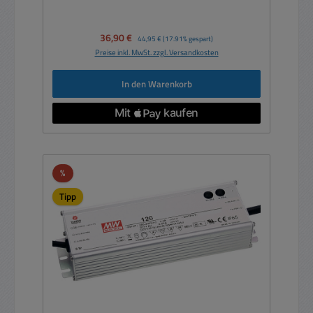
Verkaufspreis:
36,90 €
Regulärer Preis:
44,95 €
(17.91% gespart)
Preise inkl. MwSt. zzgl. Versandkosten
In den Warenkorb
Rabatt
%
Tipp