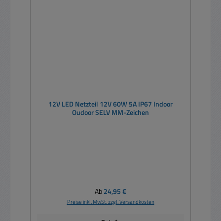
12V LED Netzteil 12V 60W 5A IP67 Indoor
Oudoor SELV MM-Zeichen
Regulärer Preis:
Ab
24,95 €
Preise inkl. MwSt. zzgl. Versandkosten