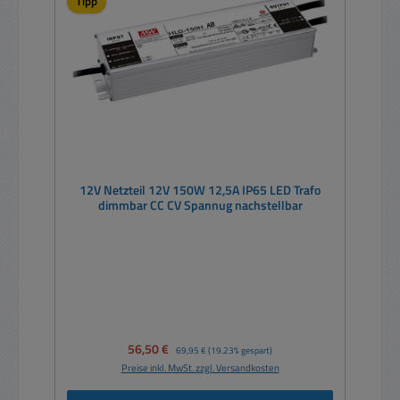
Tipp
12V Netzteil 12V 150W 12,5A IP65 LED Trafo
dimmbar CC CV Spannug nachstellbar
Verkaufspreis:
56,50 €
Regulärer Preis:
69,95 €
(19.23% gespart)
Preise inkl. MwSt. zzgl. Versandkosten