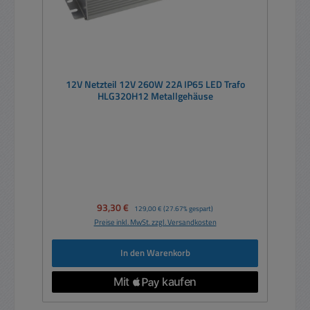
12V Netzteil 12V 260W 22A IP65 LED Trafo
HLG320H12 Metallgehäuse
Verkaufspreis:
93,30 €
Regulärer Preis:
129,00 €
(27.67% gespart)
Preise inkl. MwSt. zzgl. Versandkosten
In den Warenkorb