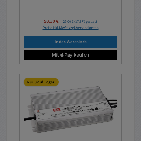
Verkaufspreis:
93,30 €
Regulärer Preis:
129,00 €
(27.67% gespart)
Preise inkl. MwSt. zzgl. Versandkosten
In den Warenkorb
Nur 3 auf Lager!