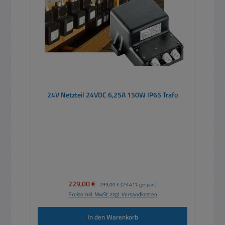
24V Netzteil 24VDC 6,25A 150W IP65 Trafo
Verkaufspreis:
229,00 €
Regulärer Preis:
299,00 €
(23.41% gespart)
Preise inkl. MwSt. zzgl. Versandkosten
In den Warenkorb