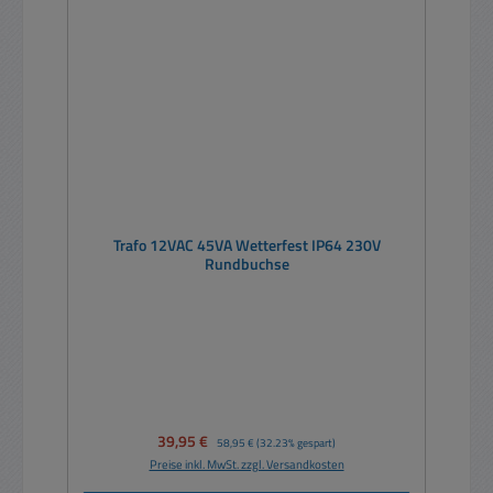
Trafo 12VAC 45VA Wetterfest IP64 230V
Rundbuchse
Verkaufspreis:
39,95 €
Regulärer Preis:
58,95 €
(32.23% gespart)
Preise inkl. MwSt. zzgl. Versandkosten