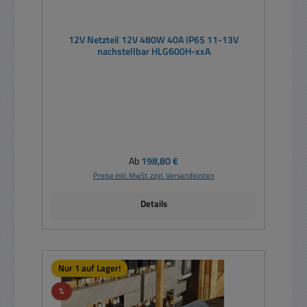
12V Netzteil 12V 480W 40A IP65 11-13V
nachstellbar HLG600H-xxA
Regulärer Preis:
Ab
198,80 €
Preise inkl. MwSt. zzgl. Versandkosten
Details
Nur 1 auf Lager!
Rabatt
%