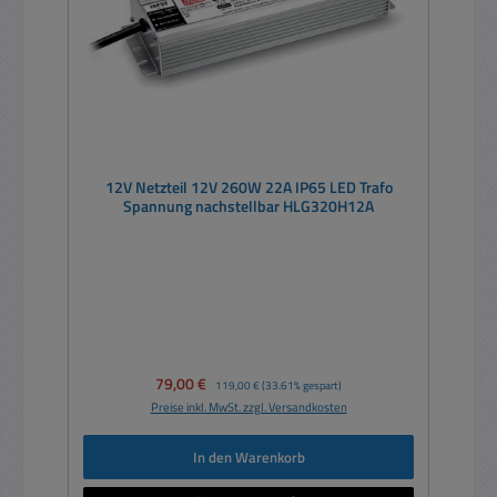
12V Netzteil 12V 260W 22A IP65 LED Trafo
Spannung nachstellbar HLG320H12A
Verkaufspreis:
79,00 €
Regulärer Preis:
119,00 €
(33.61% gespart)
Preise inkl. MwSt. zzgl. Versandkosten
In den Warenkorb