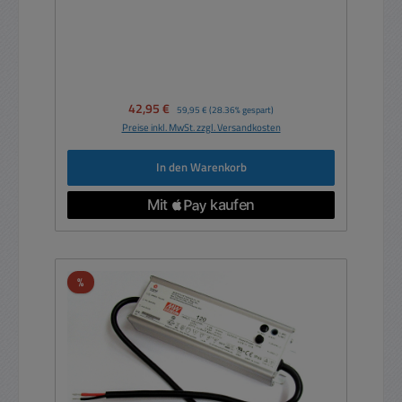
Verkaufspreis:
42,95 €
Regulärer Preis:
59,95 €
(28.36% gespart)
Preise inkl. MwSt. zzgl. Versandkosten
In den Warenkorb
Rabatt
%