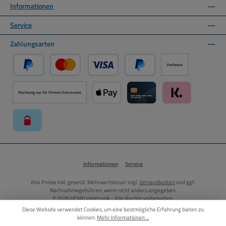
Informationen
Service
Zahlungsarten
Vorkasse
PayPal
Kredit- oder Debitkarte über PayPal
Später Bezahlen über PayPal
Rechnung nur für Firmen Kommunen
Apple Pay über Mollie Zahlungssystem
Kreditkarte über Mollie Zahl
Klarna über Moll
paysafecard über Mollie Zahlungssystem
Informationen
Service
Alle Preise inkl. gesetzl. Mehrwertsteuer zzgl.
Versandkosten
und ggf.
Nachnahmegebühren, wenn nicht anders angegeben.
© 2026 HENRI elektronik - Alle Rechte vorbehalten.
Diese Website verwendet Cookies, um eine bestmögliche Erfahrung bieten zu
können.
Mehr Informationen ...