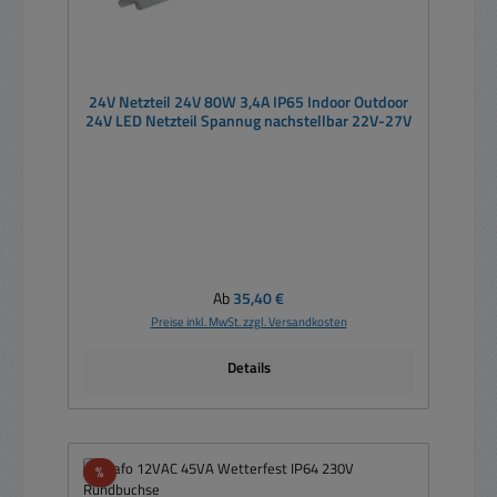
24V Netzteil 24V 80W 3,4A IP65 Indoor Outdoor
24V LED Netzteil Spannug nachstellbar 22V-27V
Regulärer Preis:
Ab
35,40 €
Preise inkl. MwSt. zzgl. Versandkosten
Details
Rabatt
%