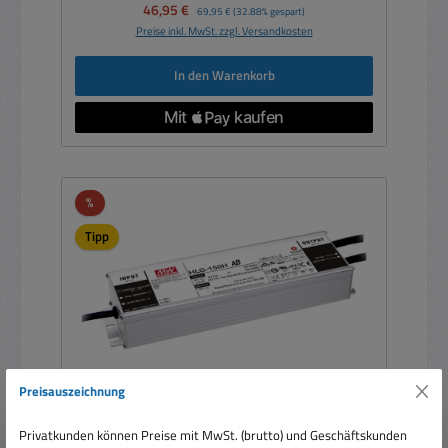
Verkaufspreis:
46,95 €
Regulärer Preis:
69,95 €
(32.88% gespart)
Preise inkl. MwSt. zzgl. Versandkosten
In den Warenkorb
Rabatt
%
Tipp
Preisauszeichnung
Privatkunden können Preise mit MwSt. (brutto) und Geschäftskunden