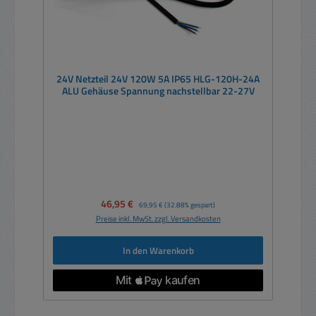
24V Netzteil 24V 120W 5A IP65 HLG-120H-24A
ALU Gehäuse Spannung nachstellbar 22-27V
Verkaufspreis:
46,95 €
Regulärer Preis:
69,95 €
(32.88% gespart)
Preise inkl. MwSt. zzgl. Versandkosten
In den Warenkorb