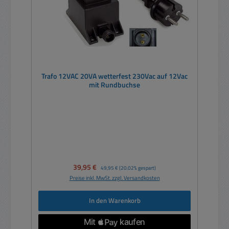
Trafo 12VAC 20VA wetterfest 230Vac auf 12Vac
mit Rundbuchse
Verkaufspreis:
39,95 €
Regulärer Preis:
49,95 €
(20.02% gespart)
Preise inkl. MwSt. zzgl. Versandkosten
In den Warenkorb