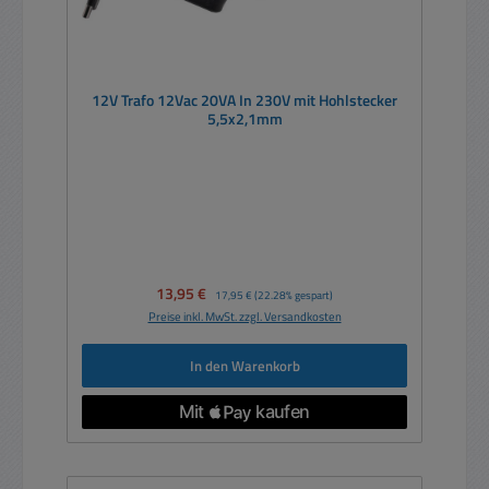
12V Trafo 12Vac 20VA In 230V mit Hohlstecker
5,5x2,1mm
Verkaufspreis:
13,95 €
Regulärer Preis:
17,95 €
(22.28% gespart)
Preise inkl. MwSt. zzgl. Versandkosten
In den Warenkorb