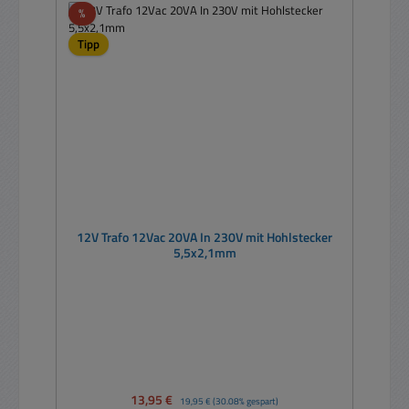
Rabatt
%
Tipp
12V Trafo 12Vac 20VA In 230V mit Hohlstecker
5,5x2,1mm
Verkaufspreis:
13,95 €
Regulärer Preis:
19,95 €
(30.08% gespart)