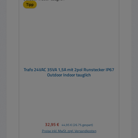
Tipp
Trafo 24VAC 35VA 1,5A mit 2pol Runstecker IP67
Outdoor Indoor tauglich
Verkaufspreis:
32,95 €
Regulärer Preis:
44,95 €
(26.7% gespart)
Preise inkl. MwSt. zzgl. Versandkosten