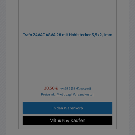
Trafo 24VAC 48VA 2A mit Hohlstecker 5,5x2,1mm
Verkaufspreis:
28,50 €
Regulärer Preis:
44,95 €
(36.6% gespart)
Preise inkl. MwSt. zzgl. Versandkosten
In den Warenkorb