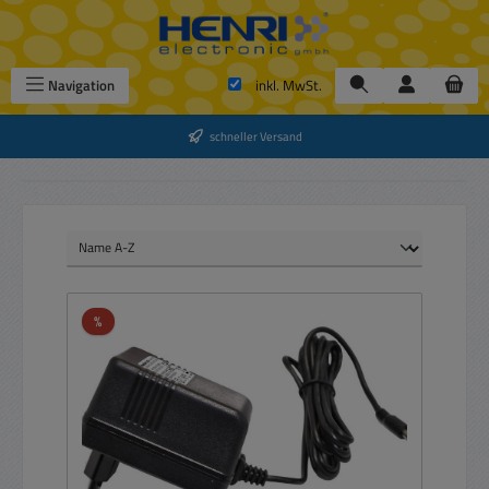
Zum Hauptinhalt springen
Navigation
inkl. MwSt.
schneller Versand
Rabatt
%