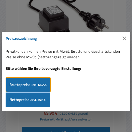
Preisauszeichnung
Privatkunden können Preise mit MwSt. (brutto) und Geschäftskunden
Preise ohne MwSt. (netto) angezeigt werden.
Trafo 12VAC 60VA wetterfest 230Vac auf 12Vac
mit 1x Buchse
Bitte wählen Sie Ihre bevorzugte Einstellung:
Bruttopreise
inkl. MwSt.
Nettopreise
exkl. MwSt.
Verkaufspreis:
69,90 €
Regulärer Preis:
75,00 €
(6.8% gespart)
Preise inkl. MwSt. zzgl. Versandkosten