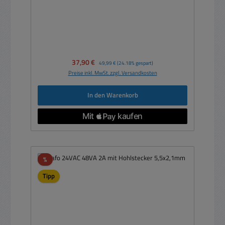
Verkaufspreis:
37,90 €
Regulärer Preis:
49,99 €
(24.18% gespart)
Preise inkl. MwSt. zzgl. Versandkosten
In den Warenkorb
Rabatt
%
Tipp