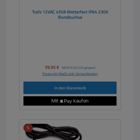
Trafo 12VAC 45VA Wetterfest IP64 230V
Rundbuchse
Verkaufspreis:
39,95 €
Regulärer Preis:
58,95 €
(32.23% gespart)
Preise inkl. MwSt. zzgl. Versandkosten
In den Warenkorb
Rabatt
%