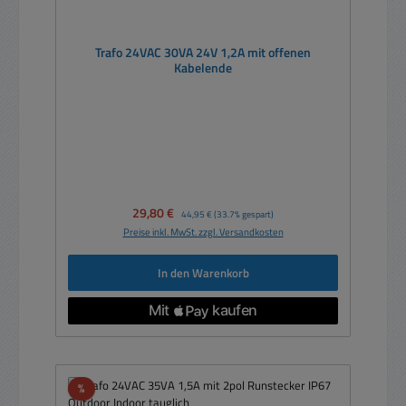
Trafo 24VAC 30VA 24V 1,2A mit offenen
Kabelende
Verkaufspreis:
29,80 €
Regulärer Preis:
44,95 €
(33.7% gespart)
Preise inkl. MwSt. zzgl. Versandkosten
In den Warenkorb
Rabatt
%