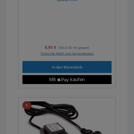
Verkaufspreis:
6,95 €
Regulärer Preis:
9,95 €
(30.15% gespart)
Preise inkl. MwSt. zzgl. Versandkosten
In den Warenkorb
Rabatt
%