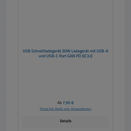
USB Schnellladegerät 30W Ladegerät mit USB-A
und USB-C Port GAN PD QC3.0
Regulärer Preis:
Ab
7,95 €
Preise inkl. MwSt. zzgl. Versandkosten
Details