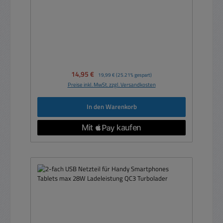
Verkaufspreis:
14,95 €
Regulärer Preis:
19,99 €
(25.21% gespart)
Preise inkl. MwSt. zzgl. Versandkosten
In den Warenkorb