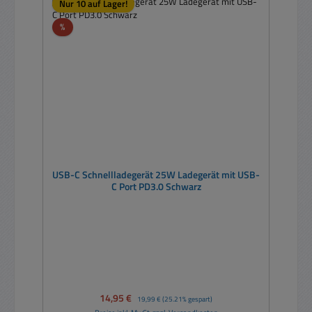
Nur 10 auf Lager!
Rabatt
%
USB-C Schnellladegerät 25W Ladegerät mit USB-
C Port PD3.0 Schwarz
Verkaufspreis:
14,95 €
Regulärer Preis:
19,99 €
(25.21% gespart)