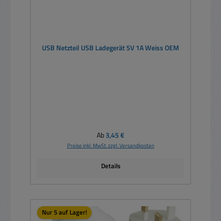
USB Netzteil USB Ladegerät 5V 1A Weiss OEM
Regulärer Preis:
Ab
3,45 €
Preise inkl. MwSt. zzgl. Versandkosten
Details
Nur 5 auf Lager!