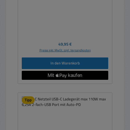
Regulärer Preis:
49,95 €
Preise inkl. MwSt. zzgl. Versandkosten
In den Warenkorb
Tipp