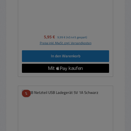
Verkaufspreis:
5,95 €
Regulärer Preis:
9,99 €
(40.44% gespart)
Preise inkl. MwSt. zzgl. Versandkosten
In den Warenkorb
Rabatt
%