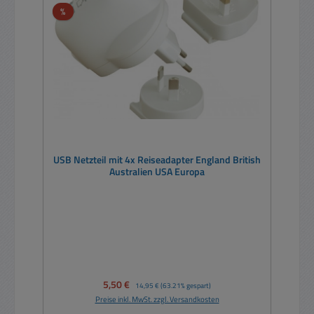
Rabatt
%
USB Netzteil mit 4x Reiseadapter England British
Australien USA Europa
Verkaufspreis:
5,50 €
Regulärer Preis:
14,95 €
(63.21% gespart)
Preise inkl. MwSt. zzgl. Versandkosten