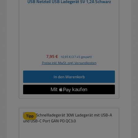
USB Netzteil USB Ladegerät 5V 1,2A Schwarz
Verkaufspreis:
7,95 €
Regulärer Preis:
10,95 €
(27.4% gespart)
Preise inkl. MwSt. zzgl. Versandkosten
In den Warenkorb
Tipp