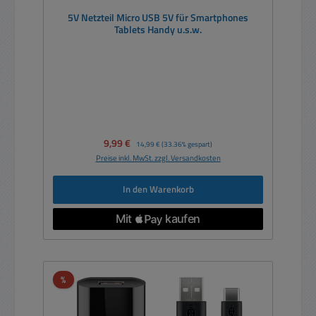
5V Netzteil Micro USB 5V für Smartphones
Tablets Handy u.s.w.
Verkaufspreis:
9,99 €
Regulärer Preis:
14,99 €
(33.36% gespart)
Preise inkl. MwSt. zzgl. Versandkosten
In den Warenkorb
Rabatt
%