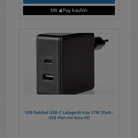
USB Netzteil USB-C Ladegerät max 57W 2fach-
USB-Port mit Auto-PD