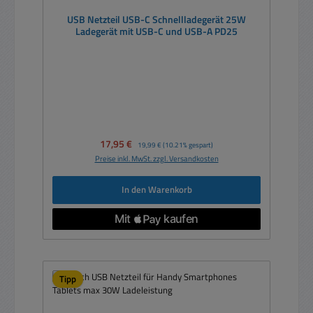
USB Netzteil USB-C Schnellladegerät 25W
Ladegerät mit USB-C und USB-A PD25
Verkaufspreis:
17,95 €
Regulärer Preis:
19,99 €
(10.21% gespart)
Preise inkl. MwSt. zzgl. Versandkosten
In den Warenkorb
Tipp