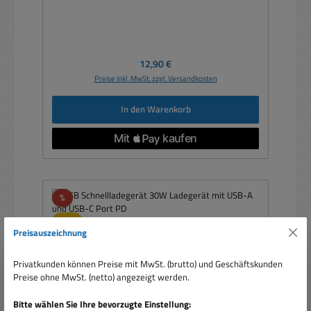
Regulärer Preis:
12,90 €
Preise inkl. MwSt. zzgl. Versandkosten
In den Warenkorb
Rabatt
%
Tipp
Preisauszeichnung
Privatkunden können Preise mit MwSt. (brutto) und Geschäftskunden
Preise ohne MwSt. (netto) angezeigt werden.
Bitte wählen Sie Ihre bevorzugte Einstellung: