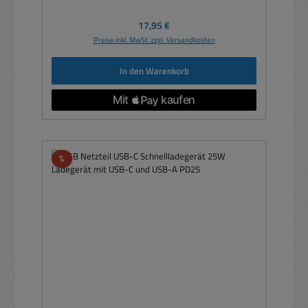
Regulärer Preis:
17,95 €
Preise inkl. MwSt. zzgl. Versandkosten
In den Warenkorb
Rabatt
%