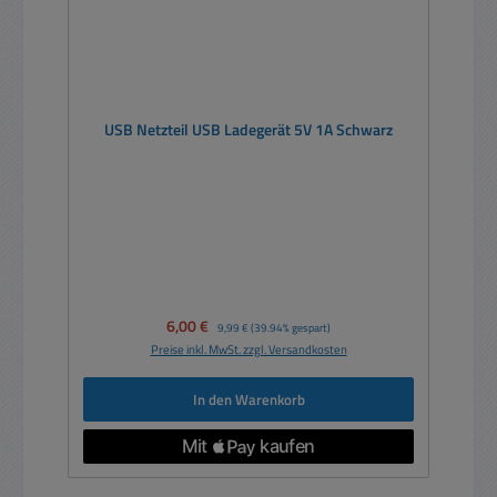
USB Netzteil USB Ladegerät 5V 1A Schwarz
Verkaufspreis:
6,00 €
Regulärer Preis:
9,99 €
(39.94% gespart)
Preise inkl. MwSt. zzgl. Versandkosten
In den Warenkorb