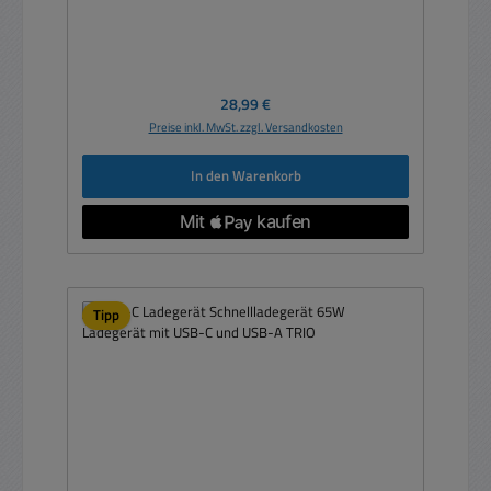
Regulärer Preis:
28,99 €
Preise inkl. MwSt. zzgl. Versandkosten
In den Warenkorb
Tipp