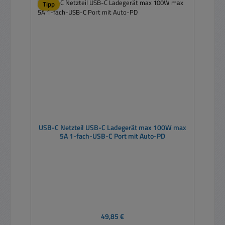
Tipp
USB-C Netzteil USB-C Ladegerät max 100W max
5A 1-fach-USB-C Port mit Auto-PD
Regulärer Preis:
49,85 €