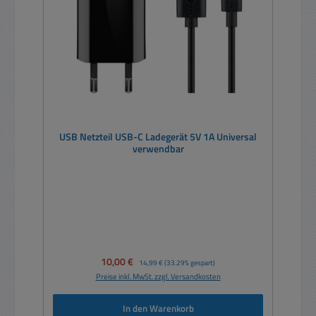
USB Netzteil USB-C Ladegerät 5V 1A Universal
verwendbar
Verkaufspreis:
10,00 €
Regulärer Preis:
14,99 €
(33.29% gespart)
Preise inkl. MwSt. zzgl. Versandkosten
In den Warenkorb