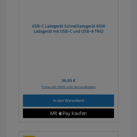
USB-C Ladegerät Schnellladegerät 65W
Ladegerät mit USB-C und USB-A TRIO
Regulärer Preis:
36,95 €
Preise inkl. MwSt. zzgl. Versandkosten
In den Warenkorb