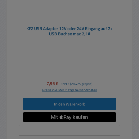
KFZ USB Adapter 12V oder 24V Eingang auf 2x
USB Buchse max 2,1A
Verkaufspreis:
7,95 €
Regulärer Preis:
9,99 €
(20.42% gespart)
Preise inkl. MwSt. zzgl. Versandkosten
In den Warenkorb