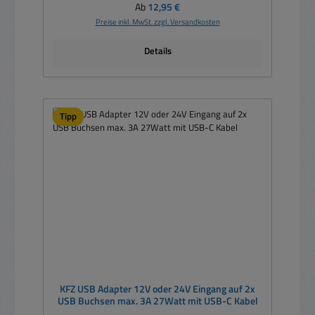
Regulärer Preis:
Ab
12,95 €
Preise inkl. MwSt. zzgl. Versandkosten
Details
Tipp
KFZ USB Adapter 12V oder 24V Eingang auf 2x
USB Buchsen max. 3A 27Watt mit USB-C Kabel