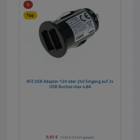
Rabatt
%
Tipp
KFZ USB Adapter 12V oder 24V Eingang auf 2x
USB Buchse max 4,8A
Verkaufspreis:
9,95 €
Regulärer Preis:
14,95 €
(33.44% gespart)