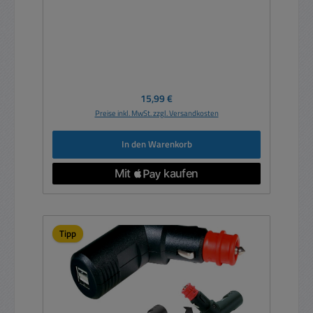
Regulärer Preis:
15,99 €
Preise inkl. MwSt. zzgl. Versandkosten
In den Warenkorb
Tipp