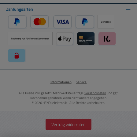
Zahlungsarten
Vorkasse
PayPal
Kredit- oder Debitkarte über PayPal
Später Bezahlen über PayPal
Rechnung nur für Firmen Kommunen
Apple Pay über Mollie Zahlungssystem
Kreditkarte über Mollie Zahl
Klarna über Moll
paysafecard über Mollie Zahlungssystem
Informationen
Service
Alle Preise inkl. gesetzl. Mehrwertsteuer zzgl.
Versandkosten
und ggf.
Nachnahmegebühren, wenn nicht anders angegeben.
© 2026 HENRI elektronik - Alle Rechte vorbehalten.
Vertrag widerrufen