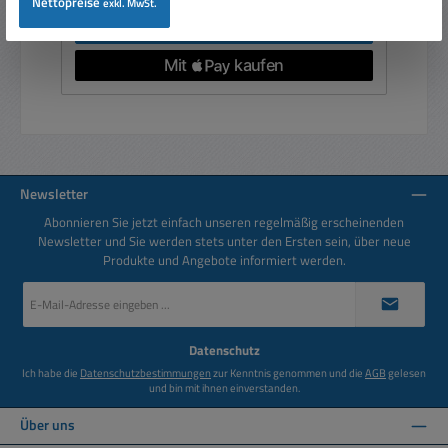
Nettopreise
exkl. MwSt.
In den Warenkorb
Newsletter
Abonnieren Sie jetzt einfach unseren regelmäßig erscheinenden
Newsletter und Sie werden stets unter den Ersten sein, über neue
Produkte und Angebote informiert werden.
E-
Mail-
Adresse
*
Datenschutz
Ich habe die
Datenschutzbestimmungen
zur Kenntnis genommen und die
AGB
gelesen
und bin mit ihnen einverstanden.
Über uns