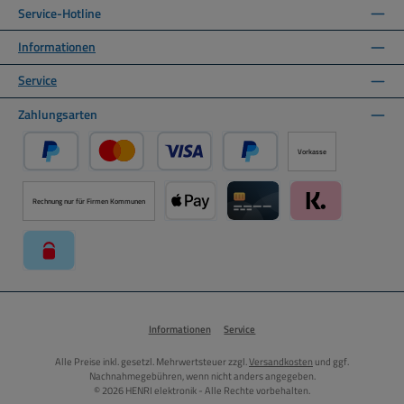
Service-Hotline
Informationen
Service
Zahlungsarten
Vorkasse
PayPal
Kredit- oder Debitkarte über PayPal
Später Bezahlen über PayPal
Rechnung nur für Firmen Kommunen
Apple Pay über Mollie Zahlungssystem
Kreditkarte über Mollie Zahl
Klarna über Moll
paysafecard über Mollie Zahlungssystem
Informationen
Service
Alle Preise inkl. gesetzl. Mehrwertsteuer zzgl.
Versandkosten
und ggf.
Nachnahmegebühren, wenn nicht anders angegeben.
© 2026 HENRI elektronik - Alle Rechte vorbehalten.