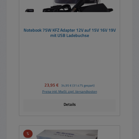
Notebook 75W KFZ Adapter 12V auf 15V 16V 19V
mit USB Ladebuchse
Verkaufspreis:
23,95 €
Regulärer Preis:
34,95 €
(31.47% gespart)
Preise inkl. MwSt. zzgl. Versandkosten
Details
Rabatt
%