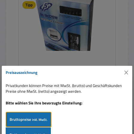
Tipp
Notebook 120W KFZ Adapter 12V 24V auf 19V
Preisauszeichnung
8xStecker - Car Charger
Privatkunden können Preise mit MwSt. (brutto) und Geschäftskunden
Preise ohne MwSt. (netto) angezeigt werden.
Bitte wählen Sie Ihre bevorzugte Einstellung:
Bruttopreise
inkl. MwSt.
Verkaufspreis:
64,95 €
Regulärer Preis:
110,00 €
(40.95% gespart)
Preise inkl. MwSt. zzgl. Versandkosten